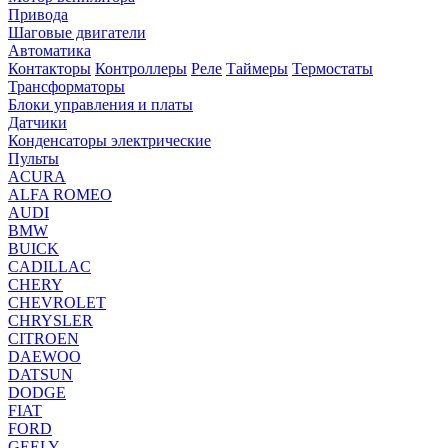
Привода
Шаговые двигатели
Автоматика
Контакторы
Контроллеры
Реле
Таймеры
Термостаты
Трансформаторы
Блоки управления и платы
Датчики
Конденсаторы электрические
Пульты
ACURA
ALFA ROMEO
AUDI
BMW
BUICK
CADILLAC
CHERY
CHEVROLET
CHRYSLER
CITROEN
DAEWOO
DATSUN
DODGE
FIAT
FORD
GEELY