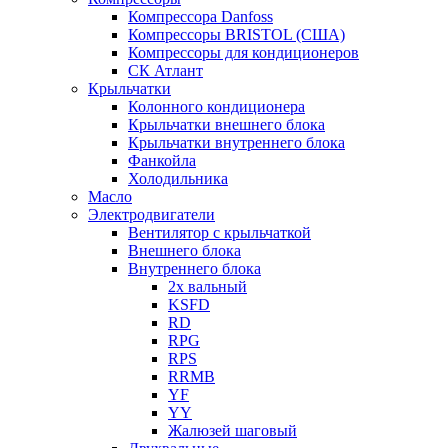
Компрессора Danfoss
Компрессоры BRISTOL (США)
Компрессоры для кондиционеров
СК Атлант
Крыльчатки
Колонного кондиционера
Крыльчатки внешнего блока
Крыльчатки внутреннего блока
Фанкойла
Холодильника
Масло
Электродвигатели
Вентилятор с крыльчаткой
Внешнего блока
Внутреннего блока
2х вальный
KSFD
RD
RPG
RPS
RRMB
YF
YY
Жалюзей шаговый