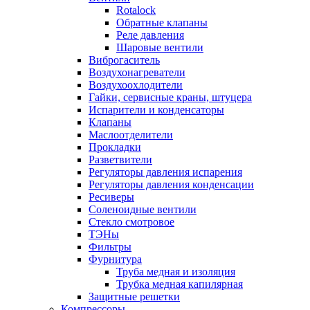
Rotalock
Обратные клапаны
Реле давления
Шаровые вентили
Виброгаситель
Воздухонагреватели
Воздухоохлодители
Гайки, сервисные краны, штуцера
Испарители и конденсаторы
Клапаны
Маслоотделители
Прокладки
Разветвители
Регуляторы давления испарения
Регуляторы давления конденсации
Ресиверы
Соленоидные вентили
Стекло смотровое
ТЭНы
Фильтры
Фурнитура
Труба медная и изоляция
Трубка медная капилярная
Защитные решетки
Компрессоры