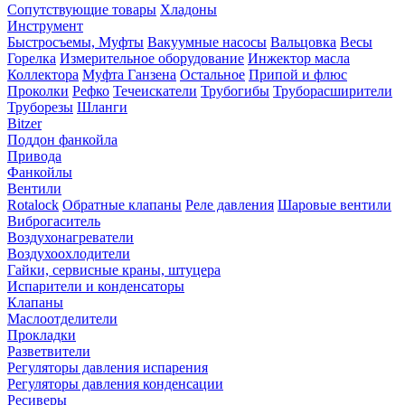
Сопутствующие товары
Хладоны
Инструмент
Быстросъемы, Муфты
Вакуумные насосы
Вальцовка
Весы
Горелка
Измерительное оборудование
Инжектор масла
Коллектора
Муфта Ганзена
Остальное
Припой и флюс
Проколки
Рефко
Течеискатели
Трубогибы
Труборасширители
Труборезы
Шланги
Bitzer
Поддон фанкойла
Привода
Фанкойлы
Вентили
Rotalock
Обратные клапаны
Реле давления
Шаровые вентили
Виброгаситель
Воздухонагреватели
Воздухоохлодители
Гайки, сервисные краны, штуцера
Испарители и конденсаторы
Клапаны
Маслоотделители
Прокладки
Разветвители
Регуляторы давления испарения
Регуляторы давления конденсации
Ресиверы