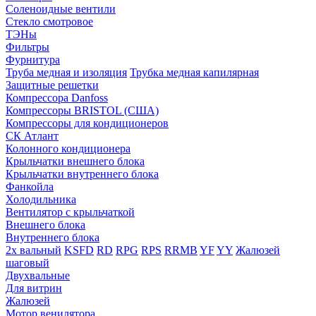
Соленоидные вентили
Стекло смотровое
ТЭНы
Фильтры
Фурнитура
Труба медная и изоляция
Трубка медная капилярная
Защитные решетки
Компрессора Danfoss
Компрессоры BRISTOL (США)
Компрессоры для кондиционеров
СК Атлант
Колонного кондиционера
Крыльчатки внешнего блока
Крыльчатки внутреннего блока
Фанкойла
Холодильника
Вентилятор с крыльчаткой
Внешнего блока
Внутреннего блока
2х вальный
KSFD
RD
RPG
RPS
RRMB
YF
YY
Жалюзей
шаговый
Двухвальные
Для витрин
Жалюзей
Мотор венилятора