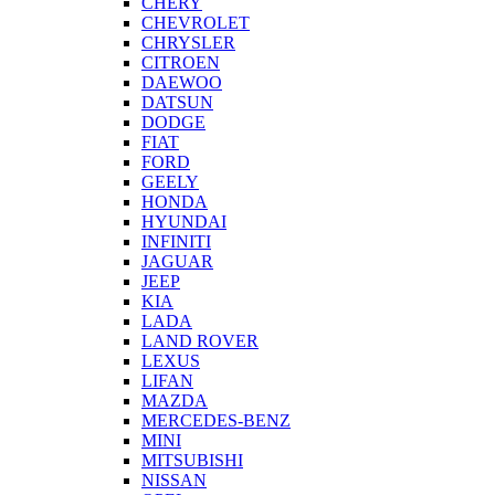
CHERY
CHEVROLET
CHRYSLER
CITROEN
DAEWOO
DATSUN
DODGE
FIAT
FORD
GEELY
HONDA
HYUNDAI
INFINITI
JAGUAR
JEEP
KIA
LADA
LAND ROVER
LEXUS
LIFAN
MAZDA
MERCEDES-BENZ
MINI
MITSUBISHI
NISSAN