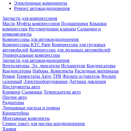
Электронные компоненты
Ремонт автокондиционеров
Запчасти для компрессоров
Масло
Муфты компрессоров
Подшипники
Крышки
компрессора
Регулирующие клапана
Сальники и
ремкомплекты
Компрессоры для автокондиционеров
Компрессоры KTC Parts
Компрессора для грузовых
автомобилей
Компрессора для легковых автомобилей
Универсальные компрессора
Запчасти для автокондиционеров
Вентиляторы, Эл. двигатели
Испарители
Конденсаторы
Конденсаторы
Наборы, Комплекты
Расходные материалы
Ремни
Термостаты Авто
ТРВ
Фильтр осушитель
Фильтр
салонный
Электрооборудование
Датчики давления
Инструменты авто
Кримпер
Съемники
Течеискатели авто
Прочее авто
Радиаторы
Дренажные насосы и помпы
Кронштейны
Монтажные комплекты
Сервис пакет для чистки кондиционеров
Химия