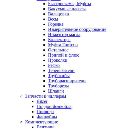
Быстросъемы, Муфты
Вакуумные насосы
Вальцовка
Весы
Горелка
Измерительное оборудование
Инжектор масла
Коллектора
Муфта Ганзена
Остальное
Припой и флюс
Проколки
Рефко
Течеискатели
Трубогибы
Труборасширители
Труборезы
Шланги
Запчасти к чиллерам
Bitzer
Поддон фанкойла
Привода
Фанкойлы
Комплектующие
Вентили