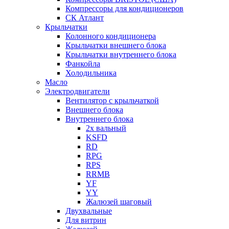
Компрессоры для кондиционеров
СК Атлант
Крыльчатки
Колонного кондиционера
Крыльчатки внешнего блока
Крыльчатки внутреннего блока
Фанкойла
Холодильника
Масло
Электродвигатели
Вентилятор с крыльчаткой
Внешнего блока
Внутреннего блока
2х вальный
KSFD
RD
RPG
RPS
RRMB
YF
YY
Жалюзей шаговый
Двухвальные
Для витрин