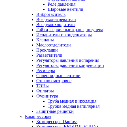
Реле давления
Шаровые вентили
Виброгаситель
Воздухонагреватели
Воздухоохлодители
Гайки, сервисные краны, штуцера
Испарители и конденсаторы
Клапаны
Маслоотделители
Прокладки
Разветвители
Регуляторы давления испарения
Регуляторы давления конденсации
Ресиверы
Соленоидные вентили
Стекло смотровое
ТЭНы
Фильтры
Фурнитура
Труба медная и изоляция
Трубка медная капилярная
Защитные решетки
Компрессоры
Компрессора Danfoss
Компрессоры BRISTOL (США)