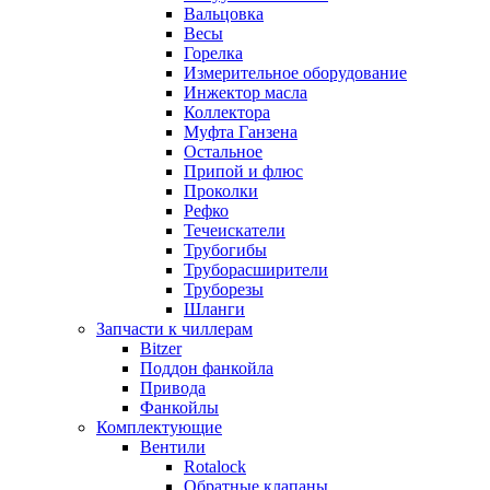
Вальцовка
Весы
Горелка
Измерительное оборудование
Инжектор масла
Коллектора
Муфта Ганзена
Остальное
Припой и флюс
Проколки
Рефко
Течеискатели
Трубогибы
Труборасширители
Труборезы
Шланги
Запчасти к чиллерам
Bitzer
Поддон фанкойла
Привода
Фанкойлы
Комплектующие
Вентили
Rotalock
Обратные клапаны