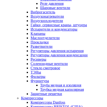
Реле давления
Шаровые вентили
Виброгаситель
Воздухонагреватели
Воздухоохлодители
Гайки, сервисные краны, штуцера
Испарители и конденсаторы
Клапаны
Маслоотделители
Прокладки
Разветвители
Регуляторы давления испарения
Регуляторы давления конденсации
Ресиверы
Соленоидные вентили
Стекло смотровое
ТЭНы
Фильтры
Фурнитура
Труба медная и изоляция
Трубка медная капилярная
Защитные решетки
Компрессоры
Компрессора Danfoss
Компрессоры BRISTOL (США)