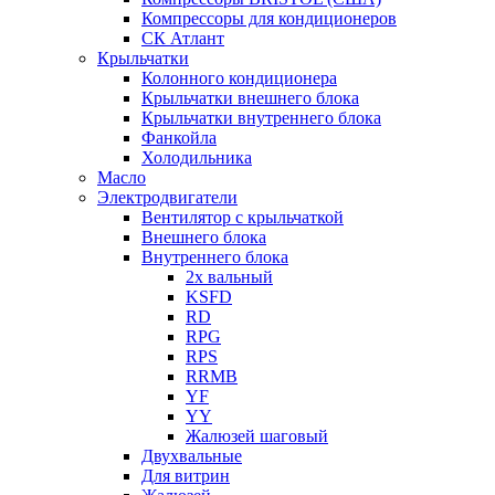
Компрессоры для кондиционеров
СК Атлант
Крыльчатки
Колонного кондиционера
Крыльчатки внешнего блока
Крыльчатки внутреннего блока
Фанкойла
Холодильника
Масло
Электродвигатели
Вентилятор с крыльчаткой
Внешнего блока
Внутреннего блока
2х вальный
KSFD
RD
RPG
RPS
RRMB
YF
YY
Жалюзей шаговый
Двухвальные
Для витрин