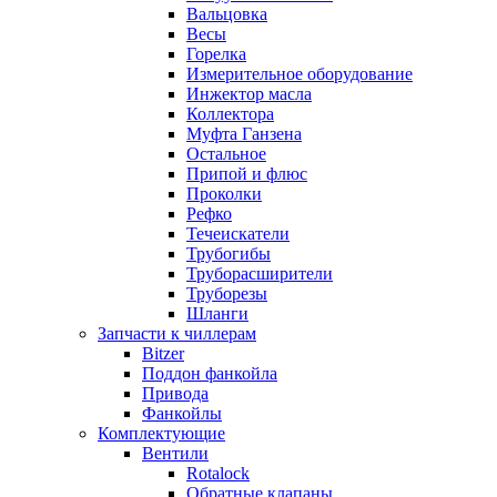
Вальцовка
Весы
Горелка
Измерительное оборудование
Инжектор масла
Коллектора
Муфта Ганзена
Остальное
Припой и флюс
Проколки
Рефко
Течеискатели
Трубогибы
Труборасширители
Труборезы
Шланги
Запчасти к чиллерам
Bitzer
Поддон фанкойла
Привода
Фанкойлы
Комплектующие
Вентили
Rotalock
Обратные клапаны