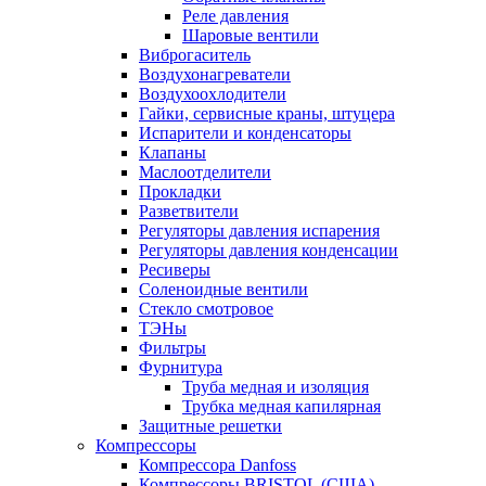
Реле давления
Шаровые вентили
Виброгаситель
Воздухонагреватели
Воздухоохлодители
Гайки, сервисные краны, штуцера
Испарители и конденсаторы
Клапаны
Маслоотделители
Прокладки
Разветвители
Регуляторы давления испарения
Регуляторы давления конденсации
Ресиверы
Соленоидные вентили
Стекло смотровое
ТЭНы
Фильтры
Фурнитура
Труба медная и изоляция
Трубка медная капилярная
Защитные решетки
Компрессоры
Компрессора Danfoss
Компрессоры BRISTOL (США)