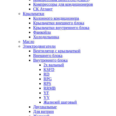
Компрессоры для кондиционеров
СК Атлант
Крыльчатки
Колонного кондиционера
Крыльчатки внешнего блока
Крыльчатки внутреннего блока
Фанкойла
Холодильника
Масло
Электродвигатели
Вентилятор с крыльчаткой
Внешнего блока
Внутреннего блока
2х вальный
KSFD
RD
RPG
RPS
RRMB
YF
YY
Жалюзей шаговый
Двухвальные
Для витрин