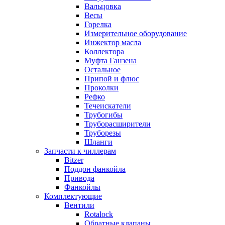
Вальцовка
Весы
Горелка
Измерительное оборудование
Инжектор масла
Коллектора
Муфта Ганзена
Остальное
Припой и флюс
Проколки
Рефко
Течеискатели
Трубогибы
Труборасширители
Труборезы
Шланги
Запчасти к чиллерам
Bitzer
Поддон фанкойла
Привода
Фанкойлы
Комплектующие
Вентили
Rotalock
Обратные клапаны