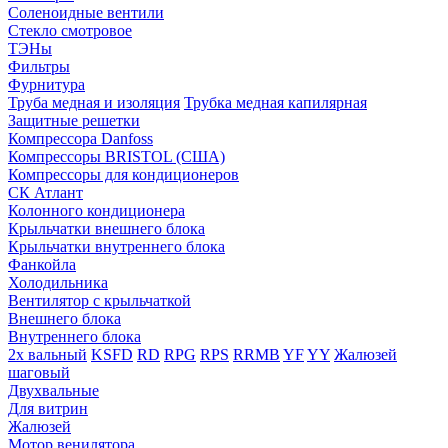
Соленоидные вентили
Стекло смотровое
ТЭНы
Фильтры
Фурнитура
Труба медная и изоляция
Трубка медная капилярная
Защитные решетки
Компрессора Danfoss
Компрессоры BRISTOL (США)
Компрессоры для кондиционеров
СК Атлант
Колонного кондиционера
Крыльчатки внешнего блока
Крыльчатки внутреннего блока
Фанкойла
Холодильника
Вентилятор с крыльчаткой
Внешнего блока
Внутреннего блока
2х вальный
KSFD
RD
RPG
RPS
RRMB
YF
YY
Жалюзей
шаговый
Двухвальные
Для витрин
Жалюзей
Мотор венилятора