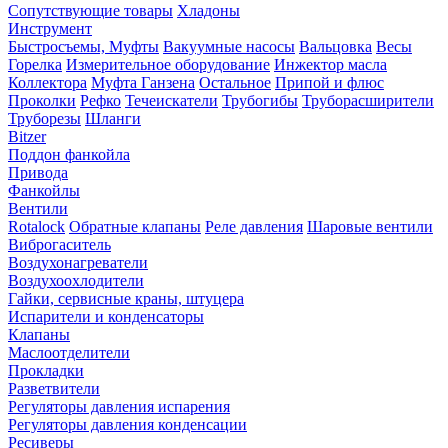
Сопутствующие товары
Хладоны
Инструмент
Быстросъемы, Муфты
Вакуумные насосы
Вальцовка
Весы
Горелка
Измерительное оборудование
Инжектор масла
Коллектора
Муфта Ганзена
Остальное
Припой и флюс
Проколки
Рефко
Течеискатели
Трубогибы
Труборасширители
Труборезы
Шланги
Bitzer
Поддон фанкойла
Привода
Фанкойлы
Вентили
Rotalock
Обратные клапаны
Реле давления
Шаровые вентили
Виброгаситель
Воздухонагреватели
Воздухоохлодители
Гайки, сервисные краны, штуцера
Испарители и конденсаторы
Клапаны
Маслоотделители
Прокладки
Разветвители
Регуляторы давления испарения
Регуляторы давления конденсации
Ресиверы