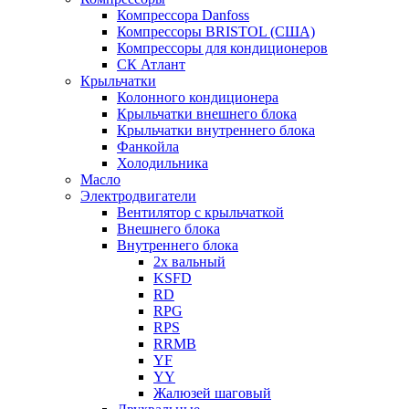
Компрессора Danfoss
Компрессоры BRISTOL (США)
Компрессоры для кондиционеров
СК Атлант
Крыльчатки
Колонного кондиционера
Крыльчатки внешнего блока
Крыльчатки внутреннего блока
Фанкойла
Холодильника
Масло
Электродвигатели
Вентилятор с крыльчаткой
Внешнего блока
Внутреннего блока
2х вальный
KSFD
RD
RPG
RPS
RRMB
YF
YY
Жалюзей шаговый