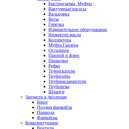
Быстросъемы, Муфты
Вакуумные насосы
Вальцовка
Весы
Горелка
Измерительное оборудование
Инжектор масла
Коллектора
Муфта Ганзена
Остальное
Припой и флюс
Проколки
Рефко
Течеискатели
Трубогибы
Труборасширители
Труборезы
Шланги
Запчасти к чиллерам
Bitzer
Поддон фанкойла
Привода
Фанкойлы
Комплектующие
Вентили