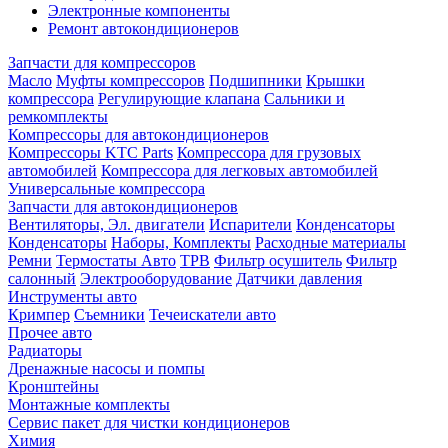
Электронные компоненты
Ремонт автокондиционеров
Запчасти для компрессоров
Масло
Муфты компрессоров
Подшипники
Крышки
компрессора
Регулирующие клапана
Сальники и
ремкомплекты
Компрессоры для автокондиционеров
Компрессоры KTC Parts
Компрессора для грузовых
автомобилей
Компрессора для легковых автомобилей
Универсальные компрессора
Запчасти для автокондиционеров
Вентиляторы, Эл. двигатели
Испарители
Конденсаторы
Конденсаторы
Наборы, Комплекты
Расходные материалы
Ремни
Термостаты Авто
ТРВ
Фильтр осушитель
Фильтр
салонный
Электрооборудование
Датчики давления
Инструменты авто
Кримпер
Съемники
Течеискатели авто
Прочее авто
Радиаторы
Дренажные насосы и помпы
Кронштейны
Монтажные комплекты
Сервис пакет для чистки кондиционеров
Химия