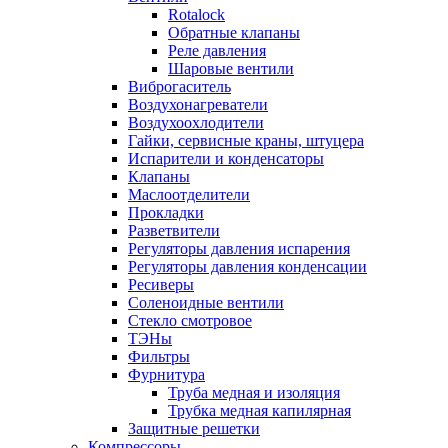
Rotalock
Обратные клапаны
Реле давления
Шаровые вентили
Виброгаситель
Воздухонагреватели
Воздухоохлодители
Гайки, сервисные краны, штуцера
Испарители и конденсаторы
Клапаны
Маслоотделители
Прокладки
Разветвители
Регуляторы давления испарения
Регуляторы давления конденсации
Ресиверы
Соленоидные вентили
Стекло смотровое
ТЭНы
Фильтры
Фурнитура
Труба медная и изоляция
Трубка медная капилярная
Защитные решетки
Компрессоры