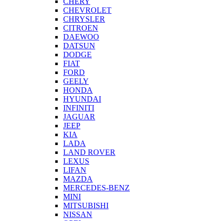
CHERY
CHEVROLET
CHRYSLER
CITROEN
DAEWOO
DATSUN
DODGE
FIAT
FORD
GEELY
HONDA
HYUNDAI
INFINITI
JAGUAR
JEEP
KIA
LADA
LAND ROVER
LEXUS
LIFAN
MAZDA
MERCEDES-BENZ
MINI
MITSUBISHI
NISSAN