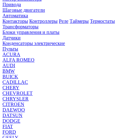
Привода
Шаговые двигатели
Автоматика
Контакторы
Контроллеры
Реле
Таймеры
Термостаты
Трансформаторы
Блоки управления и платы
Датчики
Конденсаторы электрические
Пульты
ACURA
ALFA ROMEO
AUDI
BMW
BUICK
CADILLAC
CHERY
CHEVROLET
CHRYSLER
CITROEN
DAEWOO
DATSUN
DODGE
FIAT
FORD
GEELY