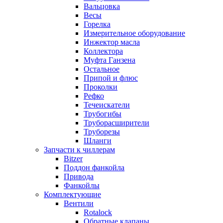
Вальцовка
Весы
Горелка
Измерительное оборудование
Инжектор масла
Коллектора
Муфта Ганзена
Остальное
Припой и флюс
Проколки
Рефко
Течеискатели
Трубогибы
Труборасширители
Труборезы
Шланги
Запчасти к чиллерам
Bitzer
Поддон фанкойла
Привода
Фанкойлы
Комплектующие
Вентили
Rotalock
Обратные клапаны