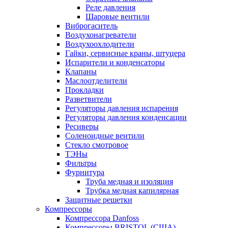
Реле давления
Шаровые вентили
Виброгаситель
Воздухонагреватели
Воздухоохлодители
Гайки, сервисные краны, штуцера
Испарители и конденсаторы
Клапаны
Маслоотделители
Прокладки
Разветвители
Регуляторы давления испарения
Регуляторы давления конденсации
Ресиверы
Соленоидные вентили
Стекло смотровое
ТЭНы
Фильтры
Фурнитура
Труба медная и изоляция
Трубка медная капилярная
Защитные решетки
Компрессоры
Компрессора Danfoss
Компрессоры BRISTOL (США)