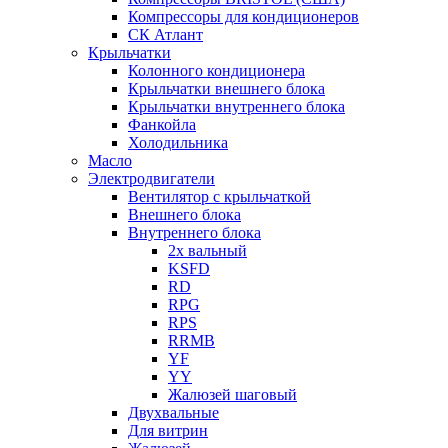
Компрессоры для кондиционеров
СК Атлант
Крыльчатки
Колонного кондиционера
Крыльчатки внешнего блока
Крыльчатки внутреннего блока
Фанкойла
Холодильника
Масло
Электродвигатели
Вентилятор с крыльчаткой
Внешнего блока
Внутреннего блока
2х вальный
KSFD
RD
RPG
RPS
RRMB
YF
YY
Жалюзей шаговый
Двухвальные
Для витрин