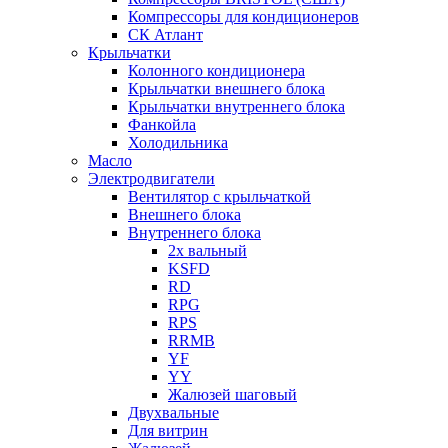
Компрессоры для кондиционеров
СК Атлант
Крыльчатки
Колонного кондиционера
Крыльчатки внешнего блока
Крыльчатки внутреннего блока
Фанкойла
Холодильника
Масло
Электродвигатели
Вентилятор с крыльчаткой
Внешнего блока
Внутреннего блока
2х вальный
KSFD
RD
RPG
RPS
RRMB
YF
YY
Жалюзей шаговый
Двухвальные
Для витрин