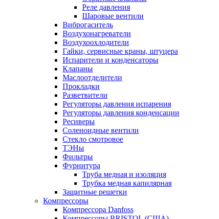
Реле давления
Шаровые вентили
Виброгаситель
Воздухонагреватели
Воздухоохлодители
Гайки, сервисные краны, штуцера
Испарители и конденсаторы
Клапаны
Маслоотделители
Прокладки
Разветвители
Регуляторы давления испарения
Регуляторы давления конденсации
Ресиверы
Соленоидные вентили
Стекло смотровое
ТЭНы
Фильтры
Фурнитура
Труба медная и изоляция
Трубка медная капилярная
Защитные решетки
Компрессоры
Компрессора Danfoss
Компрессоры BRISTOL (США)