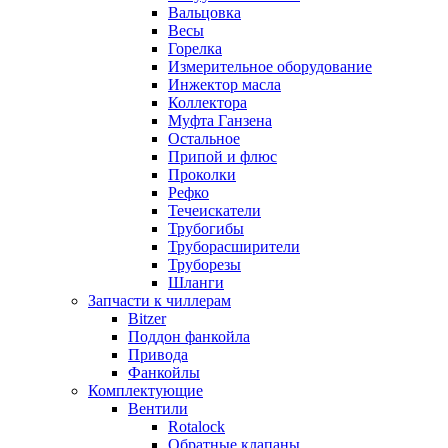
Вальцовка
Весы
Горелка
Измерительное оборудование
Инжектор масла
Коллектора
Муфта Ганзена
Остальное
Припой и флюс
Проколки
Рефко
Течеискатели
Трубогибы
Труборасширители
Труборезы
Шланги
Запчасти к чиллерам
Bitzer
Поддон фанкойла
Привода
Фанкойлы
Комплектующие
Вентили
Rotalock
Обратные клапаны