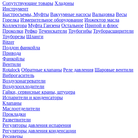
Сопутствующие товары
Хладоны
Инструмент
Быстросъемы, Муфты
Вакуумные насосы
Вальцовка
Весы
Горелка
Измерительное оборудование
Инжектор масла
Коллектора
Муфта Ганзена
Остальное
Припой и флюс
Проколки
Рефко
Течеискатели
Трубогибы
Труборасширители
Труборезы
Шланги
Bitzer
Поддон фанкойла
Привода
Фанкойлы
Вентили
Rotalock
Обратные клапаны
Реле давления
Шаровые вентили
Виброгаситель
Воздухонагреватели
Воздухоохлодители
Гайки, сервисные краны, штуцера
Испарители и конденсаторы
Клапаны
Маслоотделители
Прокладки
Разветвители
Регуляторы давления испарения
Регуляторы давления конденсации
Ресиверы