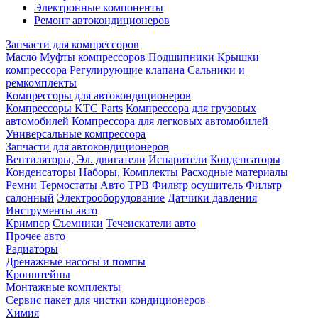
Электронные компоненты
Ремонт автокондиционеров
Запчасти для компрессоров
Масло
Муфты компрессоров
Подшипники
Крышки
компрессора
Регулирующие клапана
Сальники и
ремкомплекты
Компрессоры для автокондиционеров
Компрессоры KTC Parts
Компрессора для грузовых
автомобилей
Компрессора для легковых автомобилей
Универсальные компрессора
Запчасти для автокондиционеров
Вентиляторы, Эл. двигатели
Испарители
Конденсаторы
Конденсаторы
Наборы, Комплекты
Расходные материалы
Ремни
Термостаты Авто
ТРВ
Фильтр осушитель
Фильтр
салонный
Электрооборудование
Датчики давления
Инструменты авто
Кримпер
Съемники
Течеискатели авто
Прочее авто
Радиаторы
Дренажные насосы и помпы
Кронштейны
Монтажные комплекты
Сервис пакет для чистки кондиционеров
Химия