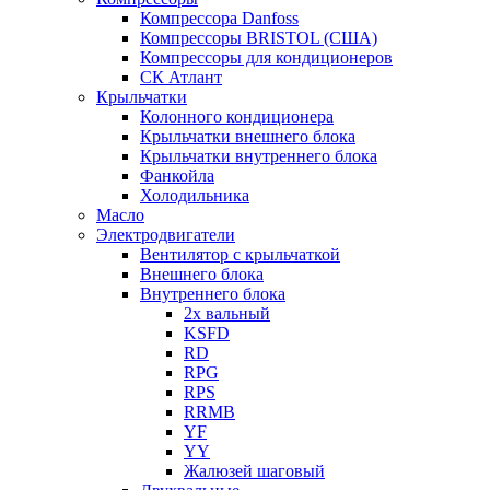
Компрессора Danfoss
Компрессоры BRISTOL (США)
Компрессоры для кондиционеров
СК Атлант
Крыльчатки
Колонного кондиционера
Крыльчатки внешнего блока
Крыльчатки внутреннего блока
Фанкойла
Холодильника
Масло
Электродвигатели
Вентилятор с крыльчаткой
Внешнего блока
Внутреннего блока
2х вальный
KSFD
RD
RPG
RPS
RRMB
YF
YY
Жалюзей шаговый