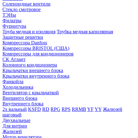
Соленоидные вентили
Стекло смотровое
ТЭНы
Фильтры
Фурнитура
Труба медная и изоляция
Трубка медная капилярная
Защитные решетки
Компрессора Danfoss
Компрессоры BRISTOL (США)
Компрессоры для кондиционеров
СК Атлант
Колонного кондиционера
Крыльчатки внешнего блока
Крыльчатки внутреннего блока
Фанкойла
Холодильника
Вентилятор с крыльчаткой
Внешнего блока
Внутреннего блока
2х вальный
KSFD
RD
RPG
RPS
RRMB
YF
YY
Жалюзей
шаговый
Двухвальные
Для витрин
Жалюзей
Мотор венилятора