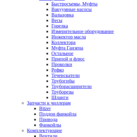
Быстросъемы, Муфты
Вакуумные насосы
Вальцовка
Весы
Горелка
Измерительное оборудование
Инжектор масла
Коллектора
Муфта Ганзена
Остальное
Припой и флюс
Проколки
Рефко
Течеискатели
Трубогибы
Труборасширители
Труборезы
Шланги
Запчасти к чиллерам
Bitzer
Поддон фанкойла
Привода
Фанкойлы
Комплектующие
Вентили