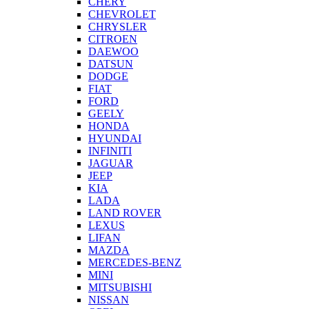
CHERY
CHEVROLET
CHRYSLER
CITROEN
DAEWOO
DATSUN
DODGE
FIAT
FORD
GEELY
HONDA
HYUNDAI
INFINITI
JAGUAR
JEEP
KIA
LADA
LAND ROVER
LEXUS
LIFAN
MAZDA
MERCEDES-BENZ
MINI
MITSUBISHI
NISSAN