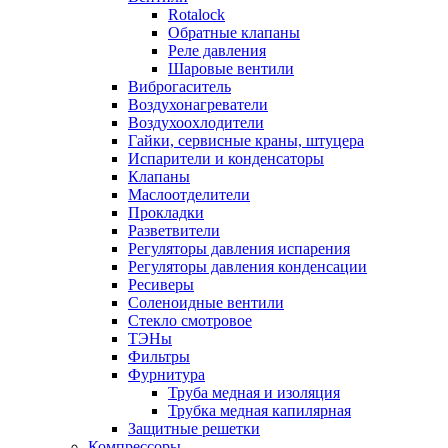
Rotalock
Обратные клапаны
Реле давления
Шаровые вентили
Виброгаситель
Воздухонагреватели
Воздухоохлодители
Гайки, сервисные краны, штуцера
Испарители и конденсаторы
Клапаны
Маслоотделители
Прокладки
Разветвители
Регуляторы давления испарения
Регуляторы давления конденсации
Ресиверы
Соленоидные вентили
Стекло смотровое
ТЭНы
Фильтры
Фурнитура
Труба медная и изоляция
Трубка медная капилярная
Защитные решетки
Компрессоры