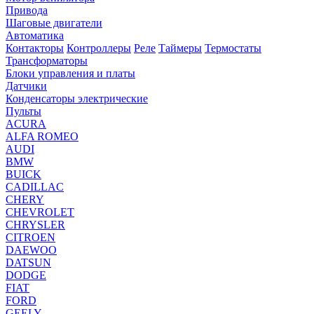
Привода
Шаговые двигатели
Автоматика
Контакторы
Контроллеры
Реле
Таймеры
Термостаты
Трансформаторы
Блоки управления и платы
Датчики
Конденсаторы электрические
Пульты
ACURA
ALFA ROMEO
AUDI
BMW
BUICK
CADILLAC
CHERY
CHEVROLET
CHRYSLER
CITROEN
DAEWOO
DATSUN
DODGE
FIAT
FORD
GEELY