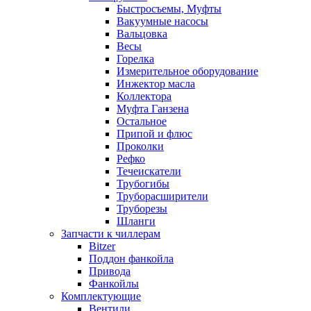
Быстросъемы, Муфты
Вакуумные насосы
Вальцовка
Весы
Горелка
Измерительное оборудование
Инжектор масла
Коллектора
Муфта Ганзена
Остальное
Припой и флюс
Проколки
Рефко
Течеискатели
Трубогибы
Труборасширители
Труборезы
Шланги
Запчасти к чиллерам
Bitzer
Поддон фанкойла
Привода
Фанкойлы
Комплектующие
Вентили