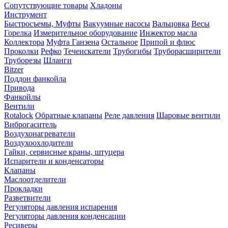
Сопутствующие товары
Хладоны
Инструмент
Быстросъемы, Муфты
Вакуумные насосы
Вальцовка
Весы
Горелка
Измерительное оборудование
Инжектор масла
Коллектора
Муфта Ганзена
Остальное
Припой и флюс
Проколки
Рефко
Течеискатели
Трубогибы
Труборасширители
Труборезы
Шланги
Bitzer
Поддон фанкойла
Привода
Фанкойлы
Вентили
Rotalock
Обратные клапаны
Реле давления
Шаровые вентили
Виброгаситель
Воздухонагреватели
Воздухоохлодители
Гайки, сервисные краны, штуцера
Испарители и конденсаторы
Клапаны
Маслоотделители
Прокладки
Разветвители
Регуляторы давления испарения
Регуляторы давления конденсации
Ресиверы