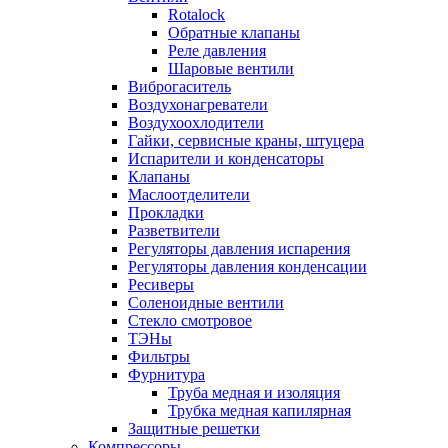
Rotalock
Обратные клапаны
Реле давления
Шаровые вентили
Виброгаситель
Воздухонагреватели
Воздухоохлодители
Гайки, сервисные краны, штуцера
Испарители и конденсаторы
Клапаны
Маслоотделители
Прокладки
Разветвители
Регуляторы давления испарения
Регуляторы давления конденсации
Ресиверы
Соленоидные вентили
Стекло смотровое
ТЭНы
Фильтры
Фурнитура
Труба медная и изоляция
Трубка медная капилярная
Защитные решетки
Компрессоры