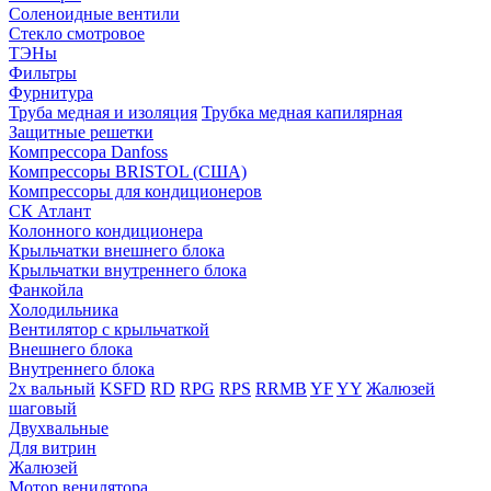
Соленоидные вентили
Стекло смотровое
ТЭНы
Фильтры
Фурнитура
Труба медная и изоляция
Трубка медная капилярная
Защитные решетки
Компрессора Danfoss
Компрессоры BRISTOL (США)
Компрессоры для кондиционеров
СК Атлант
Колонного кондиционера
Крыльчатки внешнего блока
Крыльчатки внутреннего блока
Фанкойла
Холодильника
Вентилятор с крыльчаткой
Внешнего блока
Внутреннего блока
2х вальный
KSFD
RD
RPG
RPS
RRMB
YF
YY
Жалюзей
шаговый
Двухвальные
Для витрин
Жалюзей
Мотор венилятора