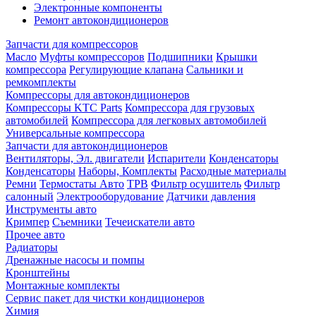
Электронные компоненты
Ремонт автокондиционеров
Запчасти для компрессоров
Масло
Муфты компрессоров
Подшипники
Крышки
компрессора
Регулирующие клапана
Сальники и
ремкомплекты
Компрессоры для автокондиционеров
Компрессоры KTC Parts
Компрессора для грузовых
автомобилей
Компрессора для легковых автомобилей
Универсальные компрессора
Запчасти для автокондиционеров
Вентиляторы, Эл. двигатели
Испарители
Конденсаторы
Конденсаторы
Наборы, Комплекты
Расходные материалы
Ремни
Термостаты Авто
ТРВ
Фильтр осушитель
Фильтр
салонный
Электрооборудование
Датчики давления
Инструменты авто
Кримпер
Съемники
Течеискатели авто
Прочее авто
Радиаторы
Дренажные насосы и помпы
Кронштейны
Монтажные комплекты
Сервис пакет для чистки кондиционеров
Химия