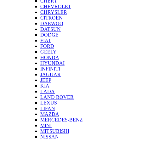
CHERY
CHEVROLET
CHRYSLER
CITROEN
DAEWOO
DATSUN
DODGE
FIAT
FORD
GEELY
HONDA
HYUNDAI
INFINITI
JAGUAR
JEEP
KIA
LADA
LAND ROVER
LEXUS
LIFAN
MAZDA
MERCEDES-BENZ
MINI
MITSUBISHI
NISSAN