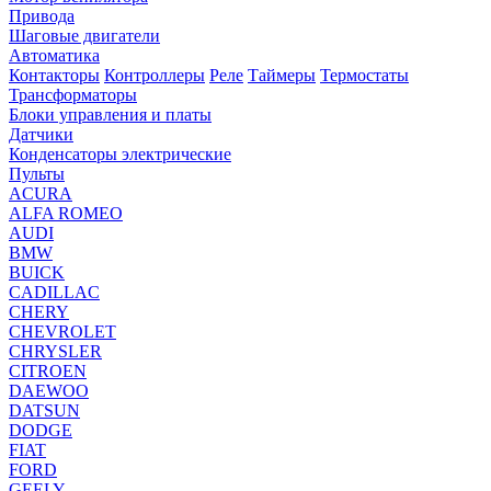
Привода
Шаговые двигатели
Автоматика
Контакторы
Контроллеры
Реле
Таймеры
Термостаты
Трансформаторы
Блоки управления и платы
Датчики
Конденсаторы электрические
Пульты
ACURA
ALFA ROMEO
AUDI
BMW
BUICK
CADILLAC
CHERY
CHEVROLET
CHRYSLER
CITROEN
DAEWOO
DATSUN
DODGE
FIAT
FORD
GEELY