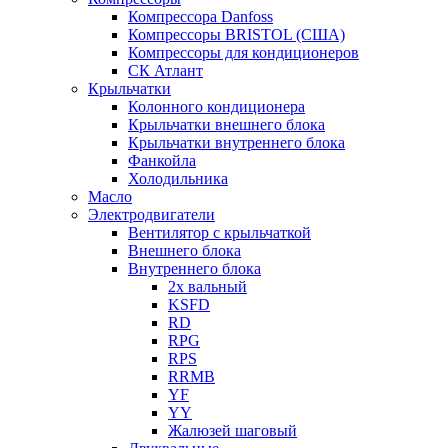
Компрессора Danfoss
Компрессоры BRISTOL (США)
Компрессоры для кондиционеров
СК Атлант
Крыльчатки
Колонного кондиционера
Крыльчатки внешнего блока
Крыльчатки внутреннего блока
Фанкойла
Холодильника
Масло
Электродвигатели
Вентилятор с крыльчаткой
Внешнего блока
Внутреннего блока
2х вальный
KSFD
RD
RPG
RPS
RRMB
YF
YY
Жалюзей шаговый