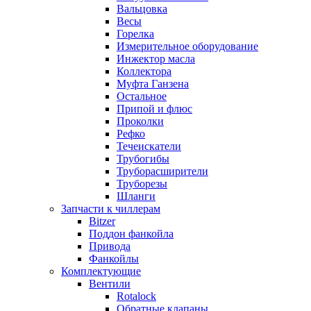
Вальцовка
Весы
Горелка
Измерительное оборудование
Инжектор масла
Коллектора
Муфта Ганзена
Остальное
Припой и флюс
Проколки
Рефко
Течеискатели
Трубогибы
Труборасширители
Труборезы
Шланги
Запчасти к чиллерам
Bitzer
Поддон фанкойла
Привода
Фанкойлы
Комплектующие
Вентили
Rotalock
Обратные клапаны