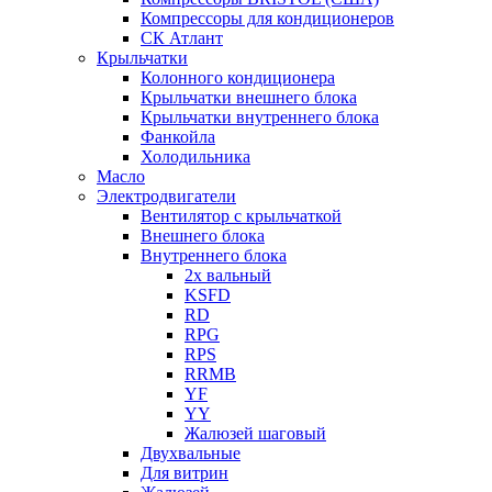
Компрессоры для кондиционеров
СК Атлант
Крыльчатки
Колонного кондиционера
Крыльчатки внешнего блока
Крыльчатки внутреннего блока
Фанкойла
Холодильника
Масло
Электродвигатели
Вентилятор с крыльчаткой
Внешнего блока
Внутреннего блока
2х вальный
KSFD
RD
RPG
RPS
RRMB
YF
YY
Жалюзей шаговый
Двухвальные
Для витрин