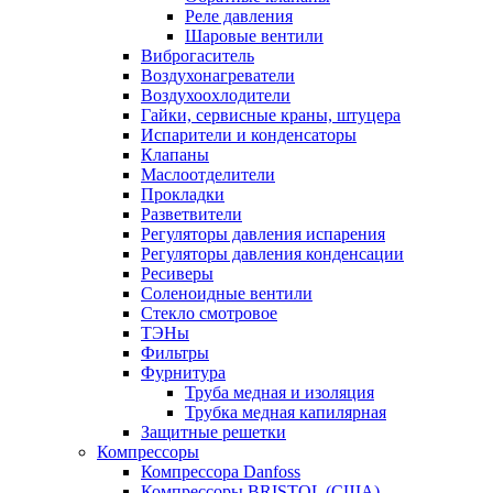
Реле давления
Шаровые вентили
Виброгаситель
Воздухонагреватели
Воздухоохлодители
Гайки, сервисные краны, штуцера
Испарители и конденсаторы
Клапаны
Маслоотделители
Прокладки
Разветвители
Регуляторы давления испарения
Регуляторы давления конденсации
Ресиверы
Соленоидные вентили
Стекло смотровое
ТЭНы
Фильтры
Фурнитура
Труба медная и изоляция
Трубка медная капилярная
Защитные решетки
Компрессоры
Компрессора Danfoss
Компрессоры BRISTOL (США)