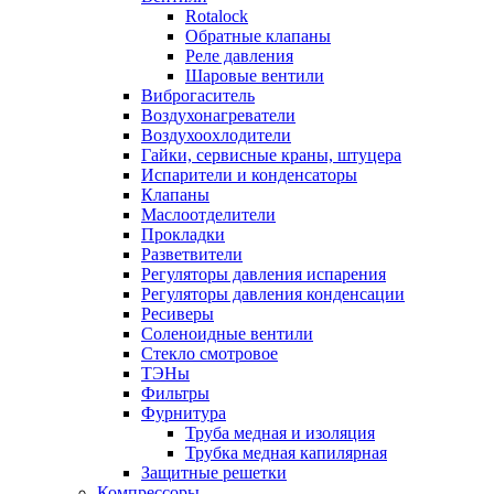
Rotalock
Обратные клапаны
Реле давления
Шаровые вентили
Виброгаситель
Воздухонагреватели
Воздухоохлодители
Гайки, сервисные краны, штуцера
Испарители и конденсаторы
Клапаны
Маслоотделители
Прокладки
Разветвители
Регуляторы давления испарения
Регуляторы давления конденсации
Ресиверы
Соленоидные вентили
Стекло смотровое
ТЭНы
Фильтры
Фурнитура
Труба медная и изоляция
Трубка медная капилярная
Защитные решетки
Компрессоры