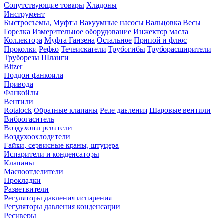
Сопутствующие товары
Хладоны
Инструмент
Быстросъемы, Муфты
Вакуумные насосы
Вальцовка
Весы
Горелка
Измерительное оборудование
Инжектор масла
Коллектора
Муфта Ганзена
Остальное
Припой и флюс
Проколки
Рефко
Течеискатели
Трубогибы
Труборасширители
Труборезы
Шланги
Bitzer
Поддон фанкойла
Привода
Фанкойлы
Вентили
Rotalock
Обратные клапаны
Реле давления
Шаровые вентили
Виброгаситель
Воздухонагреватели
Воздухоохлодители
Гайки, сервисные краны, штуцера
Испарители и конденсаторы
Клапаны
Маслоотделители
Прокладки
Разветвители
Регуляторы давления испарения
Регуляторы давления конденсации
Ресиверы