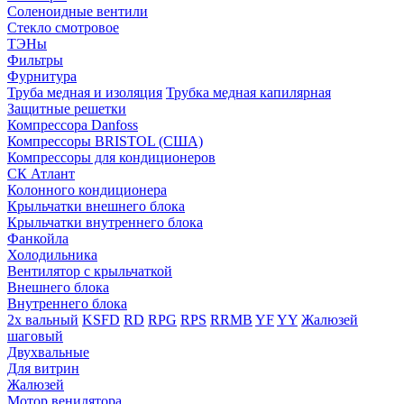
Соленоидные вентили
Стекло смотровое
ТЭНы
Фильтры
Фурнитура
Труба медная и изоляция
Трубка медная капилярная
Защитные решетки
Компрессора Danfoss
Компрессоры BRISTOL (США)
Компрессоры для кондиционеров
СК Атлант
Колонного кондиционера
Крыльчатки внешнего блока
Крыльчатки внутреннего блока
Фанкойла
Холодильника
Вентилятор с крыльчаткой
Внешнего блока
Внутреннего блока
2х вальный
KSFD
RD
RPG
RPS
RRMB
YF
YY
Жалюзей
шаговый
Двухвальные
Для витрин
Жалюзей
Мотор венилятора