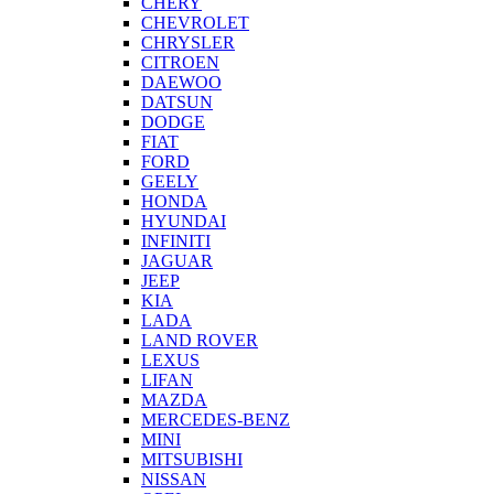
CHERY
CHEVROLET
CHRYSLER
CITROEN
DAEWOO
DATSUN
DODGE
FIAT
FORD
GEELY
HONDA
HYUNDAI
INFINITI
JAGUAR
JEEP
KIA
LADA
LAND ROVER
LEXUS
LIFAN
MAZDA
MERCEDES-BENZ
MINI
MITSUBISHI
NISSAN