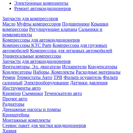
Электронные компоненты
Ремонт автокондиционеров
Запчасти для компрессоров
Масло
Муфты компрессоров
Подшипники
Крышки
компрессора
Регулирующие клапана
Сальники и
ремкомплекты
Компрессоры для автокондиционеров
Компрессоры KTC Parts
Компрессора для грузовых
автомобилей
Компрессора для легковых автомобилей
Универсальные компрессора
Запчасти для автокондиционеров
Вентиляторы, Эл. двигатели
Испарители
Конденсаторы
Конденсаторы
Наборы, Комплекты
Расходные материалы
Ремни
Термостаты Авто
ТРВ
Фильтр осушитель
Фильтр
салонный
Электрооборудование
Датчики давления
Инструменты авто
Кримпер
Съемники
Течеискатели авто
Прочее авто
Радиаторы
Дренажные насосы и помпы
Кронштейны
Монтажные комплекты
Сервис пакет для чистки кондиционеров
Химия