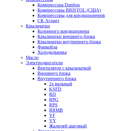
Компрессора Danfoss
Компрессоры BRISTOL (США)
Компрессоры для кондиционеров
СК Атлант
Крыльчатки
Колонного кондиционера
Крыльчатки внешнего блока
Крыльчатки внутреннего блока
Фанкойла
Холодильника
Масло
Электродвигатели
Вентилятор с крыльчаткой
Внешнего блока
Внутреннего блока
2х вальный
KSFD
RD
RPG
RPS
RRMB
YF
YY
Жалюзей шаговый