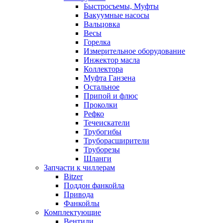
Быстросъемы, Муфты
Вакуумные насосы
Вальцовка
Весы
Горелка
Измерительное оборудование
Инжектор масла
Коллектора
Муфта Ганзена
Остальное
Припой и флюс
Проколки
Рефко
Течеискатели
Трубогибы
Труборасширители
Труборезы
Шланги
Запчасти к чиллерам
Bitzer
Поддон фанкойла
Привода
Фанкойлы
Комплектующие
Вентили