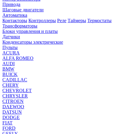
Привода
Шаговые двигатели
Автоматика
Контакторы
Контроллеры
Реле
Таймеры
Термостаты
Трансформаторы
Блоки управления и платы
Датчики
Конденсаторы электрические
Пульты
ACURA
ALFA ROMEO
AUDI
BMW
BUICK
CADILLAC
CHERY
CHEVROLET
CHRYSLER
CITROEN
DAEWOO
DATSUN
DODGE
FIAT
FORD
GEELY