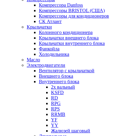
Компрессора Danfoss
Компрессоры BRISTOL (США)
Компрессоры для кондиционеров
СК Атлант
Крыльчатки
Колонного кондиционера
Крыльчатки внешнего блока
Крыльчатки внутреннего блока
Фанкойла
Холодильника
Масло
Электродвигатели
Вентилятор с крыльчаткой
Внешнего блока
Внутреннего блока
2х вальный
KSFD
RD
RPG
RPS
RRMB
YF
YY
Жалюзей шаговый