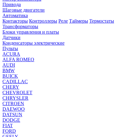
Привода
Шаговые двигатели
Автоматика
Контакторы
Контроллеры
Реле
Таймеры
Термостаты
Трансформаторы
Блоки управления и платы
Датчики
Конденсаторы электрические
Пульты
ACURA
ALFA ROMEO
AUDI
BMW
BUICK
CADILLAC
CHERY
CHEVROLET
CHRYSLER
CITROEN
DAEWOO
DATSUN
DODGE
FIAT
FORD
GEELY