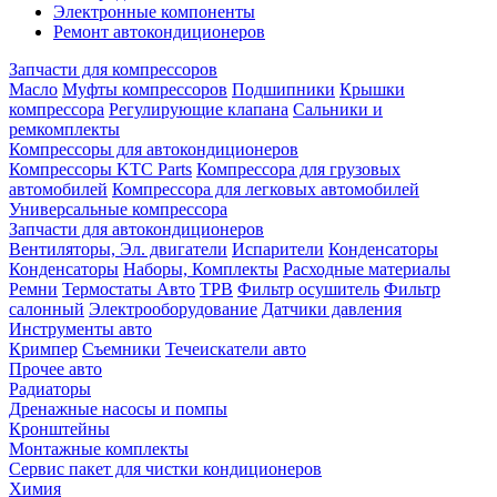
Электронные компоненты
Ремонт автокондиционеров
Запчасти для компрессоров
Масло
Муфты компрессоров
Подшипники
Крышки
компрессора
Регулирующие клапана
Сальники и
ремкомплекты
Компрессоры для автокондиционеров
Компрессоры KTC Parts
Компрессора для грузовых
автомобилей
Компрессора для легковых автомобилей
Универсальные компрессора
Запчасти для автокондиционеров
Вентиляторы, Эл. двигатели
Испарители
Конденсаторы
Конденсаторы
Наборы, Комплекты
Расходные материалы
Ремни
Термостаты Авто
ТРВ
Фильтр осушитель
Фильтр
салонный
Электрооборудование
Датчики давления
Инструменты авто
Кримпер
Съемники
Течеискатели авто
Прочее авто
Радиаторы
Дренажные насосы и помпы
Кронштейны
Монтажные комплекты
Сервис пакет для чистки кондиционеров
Химия