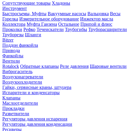
Сопутствующие товары
Хладоны
Инструмент
Быстросъемы, Муфты
Вакуумные насосы
Вальцовка
Весы
Горелка
Измерительное оборудование
Инжектор масла
Коллектора
Муфта Ганзена
Остальное
Припой и флюс
Проколки
Рефко
Течеискатели
Трубогибы
Труборасширители
Труборезы
Шланги
Bitzer
Поддон фанкойла
Привода
Фанкойлы
Вентили
Rotalock
Обратные клапаны
Реле давления
Шаровые вентили
Виброгаситель
Воздухонагреватели
Воздухоохлодители
Гайки, сервисные краны, штуцера
Испарители и конденсаторы
Клапаны
Маслоотделители
Прокладки
Разветвители
Регуляторы давления испарения
Регуляторы давления конденсации
Ресиверы