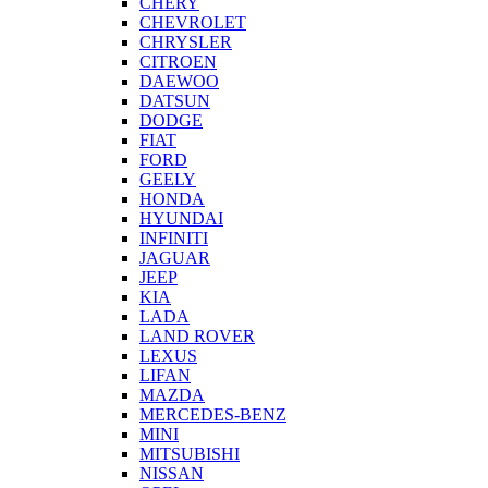
CHERY
CHEVROLET
CHRYSLER
CITROEN
DAEWOO
DATSUN
DODGE
FIAT
FORD
GEELY
HONDA
HYUNDAI
INFINITI
JAGUAR
JEEP
KIA
LADA
LAND ROVER
LEXUS
LIFAN
MAZDA
MERCEDES-BENZ
MINI
MITSUBISHI
NISSAN