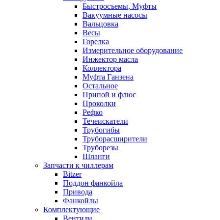
Быстросъемы, Муфты
Вакуумные насосы
Вальцовка
Весы
Горелка
Измерительное оборудование
Инжектор масла
Коллектора
Муфта Ганзена
Остальное
Припой и флюс
Проколки
Рефко
Течеискатели
Трубогибы
Труборасширители
Труборезы
Шланги
Запчасти к чиллерам
Bitzer
Поддон фанкойла
Привода
Фанкойлы
Комплектующие
Вентили