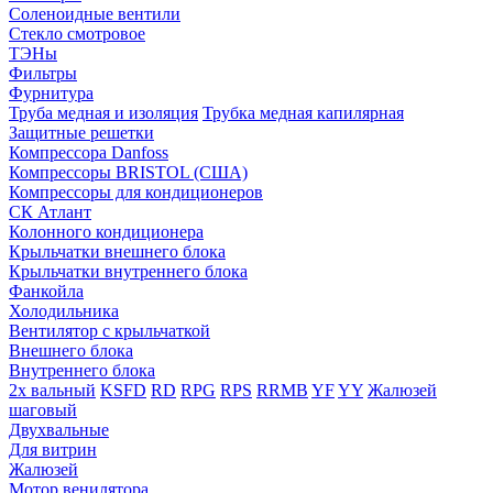
Соленоидные вентили
Стекло смотровое
ТЭНы
Фильтры
Фурнитура
Труба медная и изоляция
Трубка медная капилярная
Защитные решетки
Компрессора Danfoss
Компрессоры BRISTOL (США)
Компрессоры для кондиционеров
СК Атлант
Колонного кондиционера
Крыльчатки внешнего блока
Крыльчатки внутреннего блока
Фанкойла
Холодильника
Вентилятор с крыльчаткой
Внешнего блока
Внутреннего блока
2х вальный
KSFD
RD
RPG
RPS
RRMB
YF
YY
Жалюзей
шаговый
Двухвальные
Для витрин
Жалюзей
Мотор венилятора