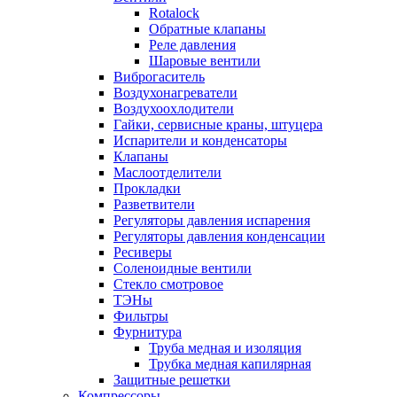
Rotalock
Обратные клапаны
Реле давления
Шаровые вентили
Виброгаситель
Воздухонагреватели
Воздухоохлодители
Гайки, сервисные краны, штуцера
Испарители и конденсаторы
Клапаны
Маслоотделители
Прокладки
Разветвители
Регуляторы давления испарения
Регуляторы давления конденсации
Ресиверы
Соленоидные вентили
Стекло смотровое
ТЭНы
Фильтры
Фурнитура
Труба медная и изоляция
Трубка медная капилярная
Защитные решетки
Компрессоры