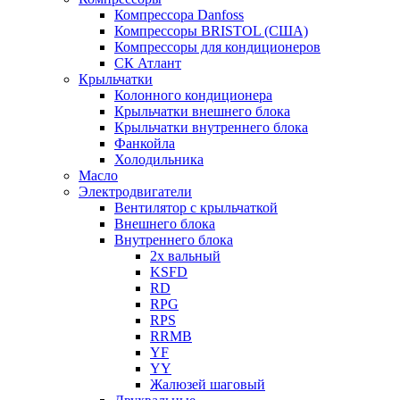
Компрессора Danfoss
Компрессоры BRISTOL (США)
Компрессоры для кондиционеров
СК Атлант
Крыльчатки
Колонного кондиционера
Крыльчатки внешнего блока
Крыльчатки внутреннего блока
Фанкойла
Холодильника
Масло
Электродвигатели
Вентилятор с крыльчаткой
Внешнего блока
Внутреннего блока
2х вальный
KSFD
RD
RPG
RPS
RRMB
YF
YY
Жалюзей шаговый