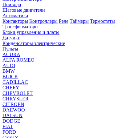
Привода
Шаговые двигатели
Автоматика
Контакторы
Контроллеры
Реле
Таймеры
Термостаты
Трансформаторы
Блоки управления и платы
Датчики
Конденсаторы электрические
Пульты
ACURA
ALFA ROMEO
AUDI
BMW
BUICK
CADILLAC
CHERY
CHEVROLET
CHRYSLER
CITROEN
DAEWOO
DATSUN
DODGE
FIAT
FORD
GEELY