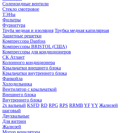
Соленоидные вентили
Стекло смотровое
ТЭНы
Фильтры
Фурнитура
Труба медная и изоляция
Трубка медная капилярная
Защитные решетки
Компрессора Danfoss
Компрессоры BRISTOL (США)
Компрессоры для кондиционеров
СК Атлант
Колонного кондиционера
Крыльчатки внешнего блока
Крыльчатки внутреннего блока
Фанкойла
Холодильника
Вентилятор с крыльчаткой
Внешнего блока
Внутреннего блока
2х вальный
KSFD
RD
RPG
RPS
RRMB
YF
YY
Жалюзей
шаговый
Двухвальные
Для витрин
Жалюзей
Мотор венилятора