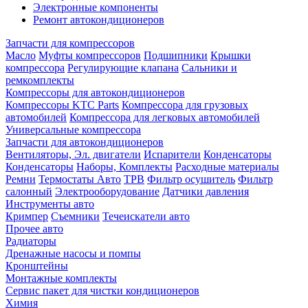
Электронные компоненты
Ремонт автокондиционеров
Запчасти для компрессоров
Масло
Муфты компрессоров
Подшипники
Крышки
компрессора
Регулирующие клапана
Сальники и
ремкомплекты
Компрессоры для автокондиционеров
Компрессоры KTC Parts
Компрессора для грузовых
автомобилей
Компрессора для легковых автомобилей
Универсальные компрессора
Запчасти для автокондиционеров
Вентиляторы, Эл. двигатели
Испарители
Конденсаторы
Конденсаторы
Наборы, Комплекты
Расходные материалы
Ремни
Термостаты Авто
ТРВ
Фильтр осушитель
Фильтр
салонный
Электрооборудование
Датчики давления
Инструменты авто
Кримпер
Съемники
Течеискатели авто
Прочее авто
Радиаторы
Дренажные насосы и помпы
Кронштейны
Монтажные комплекты
Сервис пакет для чистки кондиционеров
Химия