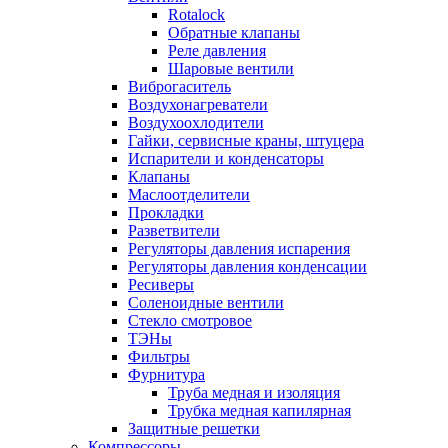
Rotalock
Обратные клапаны
Реле давления
Шаровые вентили
Виброгаситель
Воздухонагреватели
Воздухоохлодители
Гайки, сервисные краны, штуцера
Испарители и конденсаторы
Клапаны
Маслоотделители
Прокладки
Разветвители
Регуляторы давления испарения
Регуляторы давления конденсации
Ресиверы
Соленоидные вентили
Стекло смотровое
ТЭНы
Фильтры
Фурнитура
Труба медная и изоляция
Трубка медная капилярная
Защитные решетки
Компрессоры