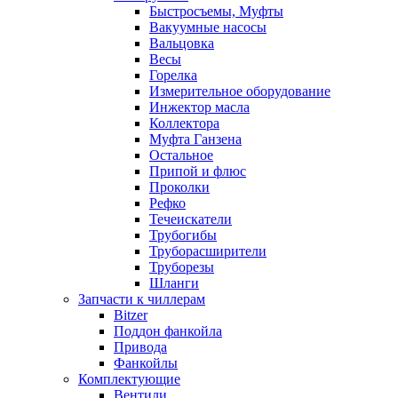
Быстросъемы, Муфты
Вакуумные насосы
Вальцовка
Весы
Горелка
Измерительное оборудование
Инжектор масла
Коллектора
Муфта Ганзена
Остальное
Припой и флюс
Проколки
Рефко
Течеискатели
Трубогибы
Труборасширители
Труборезы
Шланги
Запчасти к чиллерам
Bitzer
Поддон фанкойла
Привода
Фанкойлы
Комплектующие
Вентили