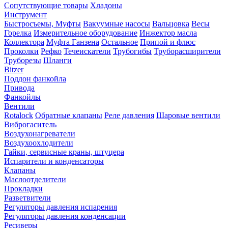
Сопутствующие товары
Хладоны
Инструмент
Быстросъемы, Муфты
Вакуумные насосы
Вальцовка
Весы
Горелка
Измерительное оборудование
Инжектор масла
Коллектора
Муфта Ганзена
Остальное
Припой и флюс
Проколки
Рефко
Течеискатели
Трубогибы
Труборасширители
Труборезы
Шланги
Bitzer
Поддон фанкойла
Привода
Фанкойлы
Вентили
Rotalock
Обратные клапаны
Реле давления
Шаровые вентили
Виброгаситель
Воздухонагреватели
Воздухоохлодители
Гайки, сервисные краны, штуцера
Испарители и конденсаторы
Клапаны
Маслоотделители
Прокладки
Разветвители
Регуляторы давления испарения
Регуляторы давления конденсации
Ресиверы