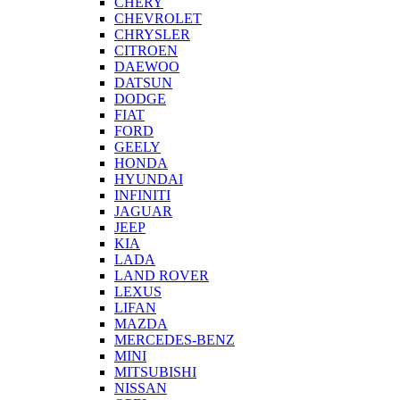
CHERY
CHEVROLET
CHRYSLER
CITROEN
DAEWOO
DATSUN
DODGE
FIAT
FORD
GEELY
HONDA
HYUNDAI
INFINITI
JAGUAR
JEEP
KIA
LADA
LAND ROVER
LEXUS
LIFAN
MAZDA
MERCEDES-BENZ
MINI
MITSUBISHI
NISSAN