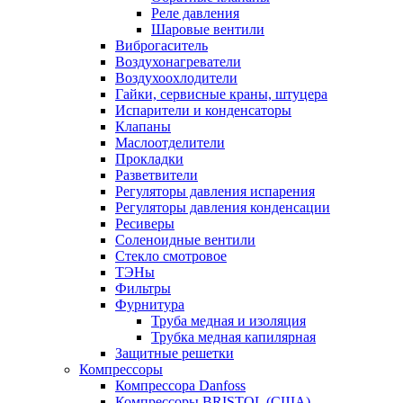
Реле давления
Шаровые вентили
Виброгаситель
Воздухонагреватели
Воздухоохлодители
Гайки, сервисные краны, штуцера
Испарители и конденсаторы
Клапаны
Маслоотделители
Прокладки
Разветвители
Регуляторы давления испарения
Регуляторы давления конденсации
Ресиверы
Соленоидные вентили
Стекло смотровое
ТЭНы
Фильтры
Фурнитура
Труба медная и изоляция
Трубка медная капилярная
Защитные решетки
Компрессоры
Компрессора Danfoss
Компрессоры BRISTOL (США)