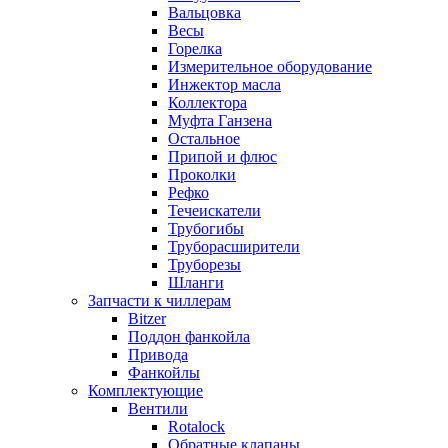
Вальцовка
Весы
Горелка
Измерительное оборудование
Инжектор масла
Коллектора
Муфта Ганзена
Остальное
Припой и флюс
Проколки
Рефко
Течеискатели
Трубогибы
Труборасширители
Труборезы
Шланги
Запчасти к чиллерам
Bitzer
Поддон фанкойла
Привода
Фанкойлы
Комплектующие
Вентили
Rotalock
Обратные клапаны