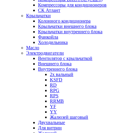
Компрессоры для кондиционеров
СК Атлант
Крыльчатки
Колонного кондиционера
Крыльчатки внешнего блока
Крыльчатки внутреннего блока
Фанкойла
Холодильника
Масло
Электродвигатели
Вентилятор с крыльчаткой
Внешнего блока
Внутреннего блока
2х вальный
KSFD
RD
RPG
RPS
RRMB
YF
YY
Жалюзей шаговый
Двухвальные
Для витрин