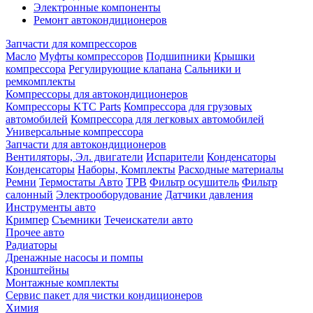
Электронные компоненты
Ремонт автокондиционеров
Запчасти для компрессоров
Масло
Муфты компрессоров
Подшипники
Крышки
компрессора
Регулирующие клапана
Сальники и
ремкомплекты
Компрессоры для автокондиционеров
Компрессоры KTC Parts
Компрессора для грузовых
автомобилей
Компрессора для легковых автомобилей
Универсальные компрессора
Запчасти для автокондиционеров
Вентиляторы, Эл. двигатели
Испарители
Конденсаторы
Конденсаторы
Наборы, Комплекты
Расходные материалы
Ремни
Термостаты Авто
ТРВ
Фильтр осушитель
Фильтр
салонный
Электрооборудование
Датчики давления
Инструменты авто
Кримпер
Съемники
Течеискатели авто
Прочее авто
Радиаторы
Дренажные насосы и помпы
Кронштейны
Монтажные комплекты
Сервис пакет для чистки кондиционеров
Химия