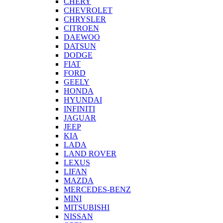
CHERY
CHEVROLET
CHRYSLER
CITROEN
DAEWOO
DATSUN
DODGE
FIAT
FORD
GEELY
HONDA
HYUNDAI
INFINITI
JAGUAR
JEEP
KIA
LADA
LAND ROVER
LEXUS
LIFAN
MAZDA
MERCEDES-BENZ
MINI
MITSUBISHI
NISSAN