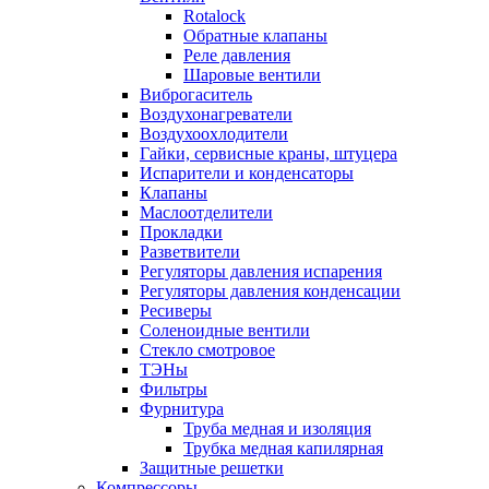
Rotalock
Обратные клапаны
Реле давления
Шаровые вентили
Виброгаситель
Воздухонагреватели
Воздухоохлодители
Гайки, сервисные краны, штуцера
Испарители и конденсаторы
Клапаны
Маслоотделители
Прокладки
Разветвители
Регуляторы давления испарения
Регуляторы давления конденсации
Ресиверы
Соленоидные вентили
Стекло смотровое
ТЭНы
Фильтры
Фурнитура
Труба медная и изоляция
Трубка медная капилярная
Защитные решетки
Компрессоры