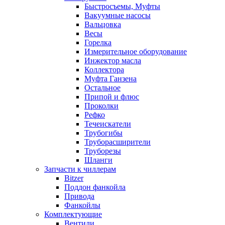
Быстросъемы, Муфты
Вакуумные насосы
Вальцовка
Весы
Горелка
Измерительное оборудование
Инжектор масла
Коллектора
Муфта Ганзена
Остальное
Припой и флюс
Проколки
Рефко
Течеискатели
Трубогибы
Труборасширители
Труборезы
Шланги
Запчасти к чиллерам
Bitzer
Поддон фанкойла
Привода
Фанкойлы
Комплектующие
Вентили