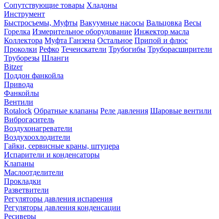
Сопутствующие товары
Хладоны
Инструмент
Быстросъемы, Муфты
Вакуумные насосы
Вальцовка
Весы
Горелка
Измерительное оборудование
Инжектор масла
Коллектора
Муфта Ганзена
Остальное
Припой и флюс
Проколки
Рефко
Течеискатели
Трубогибы
Труборасширители
Труборезы
Шланги
Bitzer
Поддон фанкойла
Привода
Фанкойлы
Вентили
Rotalock
Обратные клапаны
Реле давления
Шаровые вентили
Виброгаситель
Воздухонагреватели
Воздухоохлодители
Гайки, сервисные краны, штуцера
Испарители и конденсаторы
Клапаны
Маслоотделители
Прокладки
Разветвители
Регуляторы давления испарения
Регуляторы давления конденсации
Ресиверы