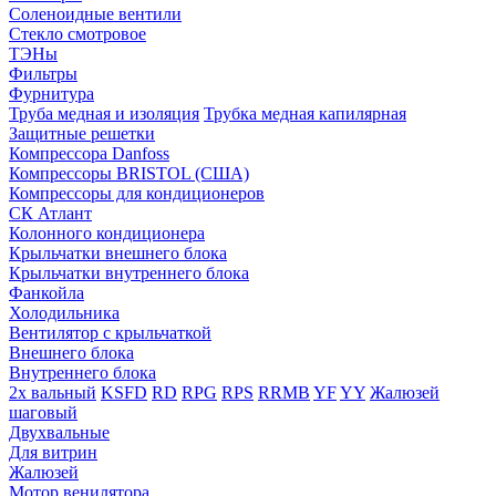
Соленоидные вентили
Стекло смотровое
ТЭНы
Фильтры
Фурнитура
Труба медная и изоляция
Трубка медная капилярная
Защитные решетки
Компрессора Danfoss
Компрессоры BRISTOL (США)
Компрессоры для кондиционеров
СК Атлант
Колонного кондиционера
Крыльчатки внешнего блока
Крыльчатки внутреннего блока
Фанкойла
Холодильника
Вентилятор с крыльчаткой
Внешнего блока
Внутреннего блока
2х вальный
KSFD
RD
RPG
RPS
RRMB
YF
YY
Жалюзей
шаговый
Двухвальные
Для витрин
Жалюзей
Мотор венилятора