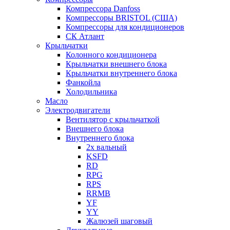
Компрессора Danfoss
Компрессоры BRISTOL (США)
Компрессоры для кондиционеров
СК Атлант
Крыльчатки
Колонного кондиционера
Крыльчатки внешнего блока
Крыльчатки внутреннего блока
Фанкойла
Холодильника
Масло
Электродвигатели
Вентилятор с крыльчаткой
Внешнего блока
Внутреннего блока
2х вальный
KSFD
RD
RPG
RPS
RRMB
YF
YY
Жалюзей шаговый