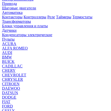
Привода
Шаговые двигатели
Автоматика
Контакторы
Контроллеры
Реле
Таймеры
Термостаты
Трансформаторы
Блоки управления и платы
Датчики
Конденсаторы электрические
Пульты
ACURA
ALFA ROMEO
AUDI
BMW
BUICK
CADILLAC
CHERY
CHEVROLET
CHRYSLER
CITROEN
DAEWOO
DATSUN
DODGE
FIAT
FORD
GEELY