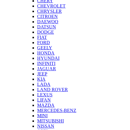
CHERY
CHEVROLET
CHRYSLER
CITROEN
DAEWOO
DATSUN
DODGE
FIAT
FORD
GEELY
HONDA
HYUNDAI
INFINITI
JAGUAR
JEEP
KIA
LADA
LAND ROVER
LEXUS
LIFAN
MAZDA
MERCEDES-BENZ
MINI
MITSUBISHI
NISSAN