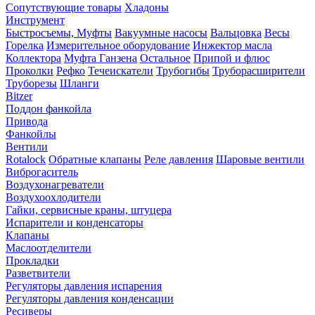
Сопутствующие товары
Хладоны
Инструмент
Быстросъемы, Муфты
Вакуумные насосы
Вальцовка
Весы
Горелка
Измерительное оборудование
Инжектор масла
Коллектора
Муфта Ганзена
Остальное
Припой и флюс
Проколки
Рефко
Течеискатели
Трубогибы
Труборасширители
Труборезы
Шланги
Bitzer
Поддон фанкойла
Привода
Фанкойлы
Вентили
Rotalock
Обратные клапаны
Реле давления
Шаровые вентили
Виброгаситель
Воздухонагреватели
Воздухоохлодители
Гайки, сервисные краны, штуцера
Испарители и конденсаторы
Клапаны
Маслоотделители
Прокладки
Разветвители
Регуляторы давления испарения
Регуляторы давления конденсации
Ресиверы