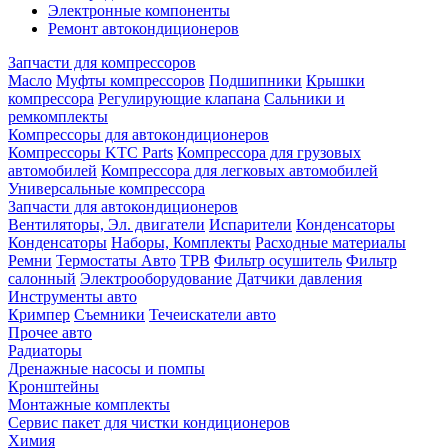
Электронные компоненты
Ремонт автокондиционеров
Запчасти для компрессоров
Масло
Муфты компрессоров
Подшипники
Крышки
компрессора
Регулирующие клапана
Сальники и
ремкомплекты
Компрессоры для автокондиционеров
Компрессоры KTC Parts
Компрессора для грузовых
автомобилей
Компрессора для легковых автомобилей
Универсальные компрессора
Запчасти для автокондиционеров
Вентиляторы, Эл. двигатели
Испарители
Конденсаторы
Конденсаторы
Наборы, Комплекты
Расходные материалы
Ремни
Термостаты Авто
ТРВ
Фильтр осушитель
Фильтр
салонный
Электрооборудование
Датчики давления
Инструменты авто
Кримпер
Съемники
Течеискатели авто
Прочее авто
Радиаторы
Дренажные насосы и помпы
Кронштейны
Монтажные комплекты
Сервис пакет для чистки кондиционеров
Химия