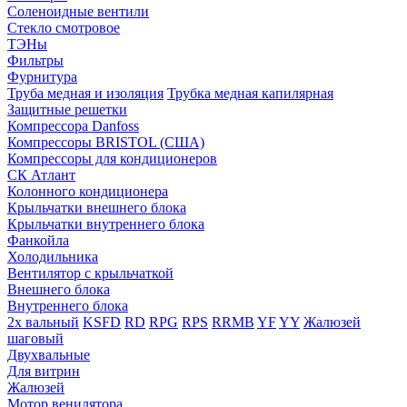
Соленоидные вентили
Стекло смотровое
ТЭНы
Фильтры
Фурнитура
Труба медная и изоляция
Трубка медная капилярная
Защитные решетки
Компрессора Danfoss
Компрессоры BRISTOL (США)
Компрессоры для кондиционеров
СК Атлант
Колонного кондиционера
Крыльчатки внешнего блока
Крыльчатки внутреннего блока
Фанкойла
Холодильника
Вентилятор с крыльчаткой
Внешнего блока
Внутреннего блока
2х вальный
KSFD
RD
RPG
RPS
RRMB
YF
YY
Жалюзей
шаговый
Двухвальные
Для витрин
Жалюзей
Мотор венилятора