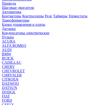
Привода
Шаговые двигатели
Автоматика
Контакторы
Контроллеры
Реле
Таймеры
Термостаты
Трансформаторы
Блоки управления и платы
Датчики
Конденсаторы электрические
Пульты
ACURA
ALFA ROMEO
AUDI
BMW
BUICK
CADILLAC
CHERY
CHEVROLET
CHRYSLER
CITROEN
DAEWOO
DATSUN
DODGE
FIAT
FORD
GEELY