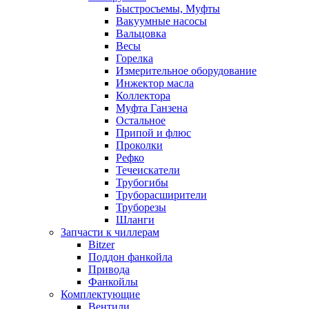
Быстросъемы, Муфты
Вакуумные насосы
Вальцовка
Весы
Горелка
Измерительное оборудование
Инжектор масла
Коллектора
Муфта Ганзена
Остальное
Припой и флюс
Проколки
Рефко
Течеискатели
Трубогибы
Труборасширители
Труборезы
Шланги
Запчасти к чиллерам
Bitzer
Поддон фанкойла
Привода
Фанкойлы
Комплектующие
Вентили