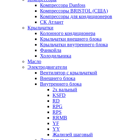
Компрессора Danfoss
Компрессоры BRISTOL (США)
Компрессоры для кондиционеров
СК Атлант
Крыльчатки
Колонного кондиционера
Крыльчатки внешнего блока
Крыльчатки внутреннего блока
Фанкойла
Холодильника
Масло
Электродвигатели
Вентилятор с крыльчаткой
Внешнего блока
Внутреннего блока
2х вальный
KSFD
RD
RPG
RPS
RRMB
YF
YY
Жалюзей шаговый