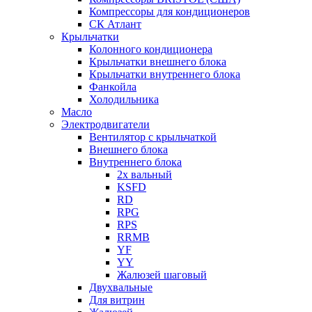
Компрессоры для кондиционеров
СК Атлант
Крыльчатки
Колонного кондиционера
Крыльчатки внешнего блока
Крыльчатки внутреннего блока
Фанкойла
Холодильника
Масло
Электродвигатели
Вентилятор с крыльчаткой
Внешнего блока
Внутреннего блока
2х вальный
KSFD
RD
RPG
RPS
RRMB
YF
YY
Жалюзей шаговый
Двухвальные
Для витрин