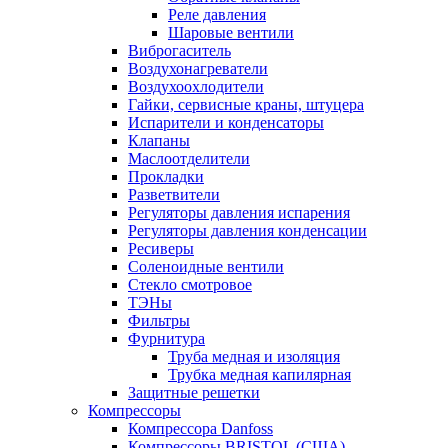
Реле давления
Шаровые вентили
Виброгаситель
Воздухонагреватели
Воздухоохлодители
Гайки, сервисные краны, штуцера
Испарители и конденсаторы
Клапаны
Маслоотделители
Прокладки
Разветвители
Регуляторы давления испарения
Регуляторы давления конденсации
Ресиверы
Соленоидные вентили
Стекло смотровое
ТЭНы
Фильтры
Фурнитура
Труба медная и изоляция
Трубка медная капилярная
Защитные решетки
Компрессоры
Компрессора Danfoss
Компрессоры BRISTOL (США)