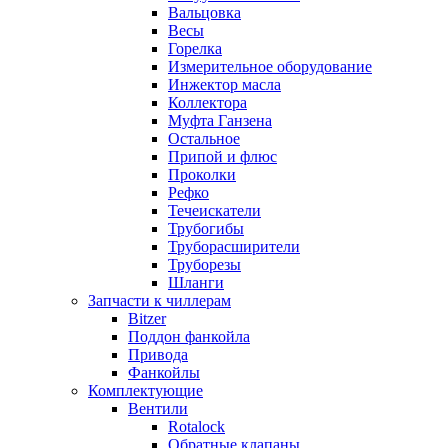
Вальцовка
Весы
Горелка
Измерительное оборудование
Инжектор масла
Коллектора
Муфта Ганзена
Остальное
Припой и флюс
Проколки
Рефко
Течеискатели
Трубогибы
Труборасширители
Труборезы
Шланги
Запчасти к чиллерам
Bitzer
Поддон фанкойла
Привода
Фанкойлы
Комплектующие
Вентили
Rotalock
Обратные клапаны