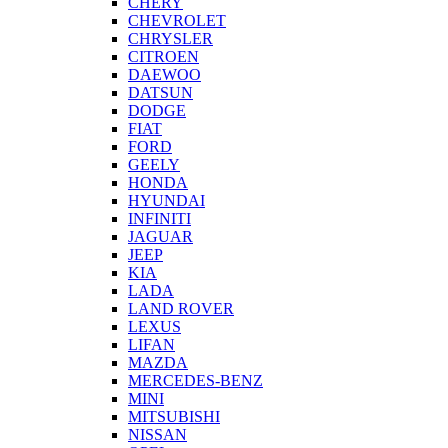
CHERY
CHEVROLET
CHRYSLER
CITROEN
DAEWOO
DATSUN
DODGE
FIAT
FORD
GEELY
HONDA
HYUNDAI
INFINITI
JAGUAR
JEEP
KIA
LADA
LAND ROVER
LEXUS
LIFAN
MAZDA
MERCEDES-BENZ
MINI
MITSUBISHI
NISSAN