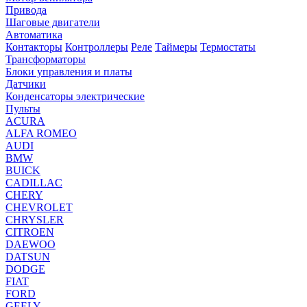
Привода
Шаговые двигатели
Автоматика
Контакторы
Контроллеры
Реле
Таймеры
Термостаты
Трансформаторы
Блоки управления и платы
Датчики
Конденсаторы электрические
Пульты
ACURA
ALFA ROMEO
AUDI
BMW
BUICK
CADILLAC
CHERY
CHEVROLET
CHRYSLER
CITROEN
DAEWOO
DATSUN
DODGE
FIAT
FORD
GEELY