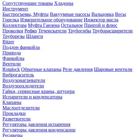
Сопутствующие товары
Хладоны
Инструмент
Быстросъемы, Муфты
Вакуумные насосы
Вальцовка
Весы
Горелка
Измерительное оборудование
Инжектор масла
Коллектора
Муфта Ганзена
Остальное
Припой и флюс
Проколки
Рефко
Течеискатели
Трубогибы
Труборасширители
Труборезы
Шланги
Bitzer
Поддон фанкойла
Привода
Фанкойлы
Вентили
Rotalock
Обратные клапаны
Реле давления
Шаровые вентили
Виброгаситель
Воздухонагреватели
Воздухоохлодители
Гайки, сервисные краны, штуцера
Испарители и конденсаторы
Клапаны
Маслоотделители
Прокладки
Разветвители
Регуляторы давления испарения
Регуляторы давления конденсации
Ресиверы