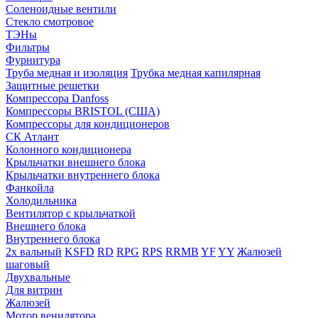
Соленоидные вентили
Стекло смотровое
ТЭНы
Фильтры
Фурнитура
Труба медная и изоляция
Трубка медная капилярная
Защитные решетки
Компрессора Danfoss
Компрессоры BRISTOL (США)
Компрессоры для кондиционеров
СК Атлант
Колонного кондиционера
Крыльчатки внешнего блока
Крыльчатки внутреннего блока
Фанкойла
Холодильника
Вентилятор с крыльчаткой
Внешнего блока
Внутреннего блока
2х вальный
KSFD
RD
RPG
RPS
RRMB
YF
YY
Жалюзей
шаговый
Двухвальные
Для витрин
Жалюзей
Мотор венилятора