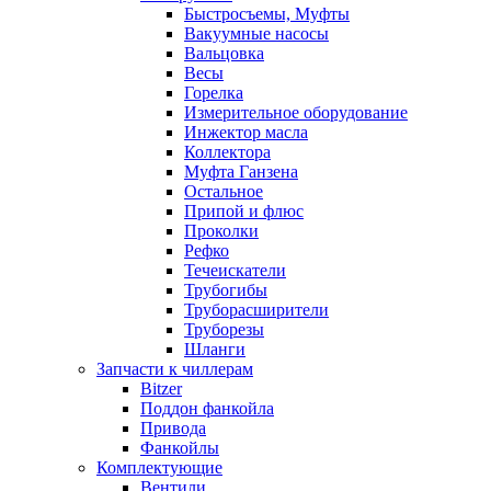
Быстросъемы, Муфты
Вакуумные насосы
Вальцовка
Весы
Горелка
Измерительное оборудование
Инжектор масла
Коллектора
Муфта Ганзена
Остальное
Припой и флюс
Проколки
Рефко
Течеискатели
Трубогибы
Труборасширители
Труборезы
Шланги
Запчасти к чиллерам
Bitzer
Поддон фанкойла
Привода
Фанкойлы
Комплектующие
Вентили