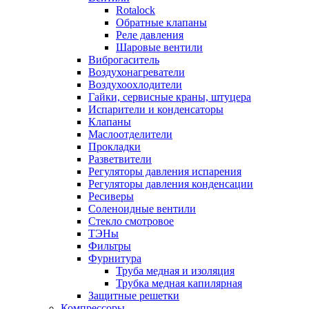
Rotalock
Обратные клапаны
Реле давления
Шаровые вентили
Виброгаситель
Воздухонагреватели
Воздухоохлодители
Гайки, сервисные краны, штуцера
Испарители и конденсаторы
Клапаны
Маслоотделители
Прокладки
Разветвители
Регуляторы давления испарения
Регуляторы давления конденсации
Ресиверы
Соленоидные вентили
Стекло смотровое
ТЭНы
Фильтры
Фурнитура
Труба медная и изоляция
Трубка медная капилярная
Защитные решетки
Компрессоры