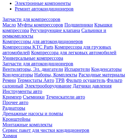
Электронные компоненты
Ремонт автокондиционеров
Запчасти для компрессоров
Масло
Муфты компрессоров
Подшипники
Крышки
компрессора
Регулирующие клапана
Сальники и
ремкомплекты
Компрессоры для автокондиционеров
Компрессоры KTC Parts
Компрессора для грузовых
автомобилей
Компрессора для легковых автомобилей
Универсальные компрессора
Запчасти для автокондиционеров
Вентиляторы, Эл. двигатели
Испарители
Конденсаторы
Конденсаторы
Наборы, Комплекты
Расходные материалы
Ремни
Термостаты Авто
ТРВ
Фильтр осушитель
Фильтр
салонный
Электрооборудование
Датчики давления
Инструменты авто
Кримпер
Съемники
Течеискатели авто
Прочее авто
Радиаторы
Дренажные насосы и помпы
Кронштейны
Монтажные комплекты
Сервис пакет для чистки кондиционеров
Химия