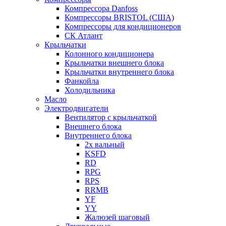
Компрессора Danfoss
Компрессоры BRISTOL (США)
Компрессоры для кондиционеров
СК Атлант
Крыльчатки
Колонного кондиционера
Крыльчатки внешнего блока
Крыльчатки внутреннего блока
Фанкойла
Холодильника
Масло
Электродвигатели
Вентилятор с крыльчаткой
Внешнего блока
Внутреннего блока
2х вальный
KSFD
RD
RPG
RPS
RRMB
YF
YY
Жалюзей шаговый