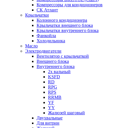
Компрессоры для кондиционеров
СК Атлант
Крыльчатки
Колонного кондиционера
Крыльчатки внешнего блока
Крыльчатки внутреннего блока
Фанкойла
Холодильника
Масло
Электродвигатели
Вентилятор с крыльчаткой
Внешнего блока
Внутреннего блока
2х вальный
KSFD
RD
RPG
RPS
RRMB
YF
YY
Жалюзей шаговый
Двухвальные
Для витрин