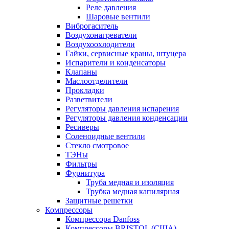
Реле давления
Шаровые вентили
Виброгаситель
Воздухонагреватели
Воздухоохлодители
Гайки, сервисные краны, штуцера
Испарители и конденсаторы
Клапаны
Маслоотделители
Прокладки
Разветвители
Регуляторы давления испарения
Регуляторы давления конденсации
Ресиверы
Соленоидные вентили
Стекло смотровое
ТЭНы
Фильтры
Фурнитура
Труба медная и изоляция
Трубка медная капилярная
Защитные решетки
Компрессоры
Компрессора Danfoss
Компрессоры BRISTOL (США)