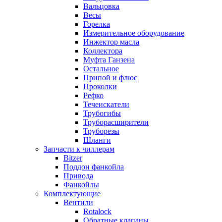
Вальцовка
Весы
Горелка
Измерительное оборудование
Инжектор масла
Коллектора
Муфта Ганзена
Остальное
Припой и флюс
Проколки
Рефко
Течеискатели
Трубогибы
Труборасширители
Труборезы
Шланги
Запчасти к чиллерам
Bitzer
Поддон фанкойла
Привода
Фанкойлы
Комплектующие
Вентили
Rotalock
Обратные клапаны