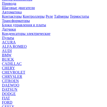
Привода
Шаговые двигатели
Автоматика
Контакторы
Контроллеры
Реле
Таймеры
Термостаты
Трансформаторы
Блоки управления и платы
Датчики
Конденсаторы электрические
Пульты
ACURA
ALFA ROMEO
AUDI
BMW
BUICK
CADILLAC
CHERY
CHEVROLET
CHRYSLER
CITROEN
DAEWOO
DATSUN
DODGE
FIAT
FORD
GEELY