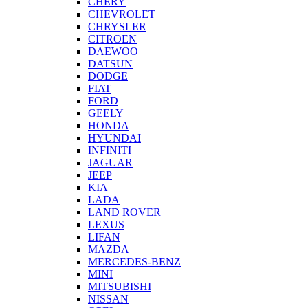
CHERY
CHEVROLET
CHRYSLER
CITROEN
DAEWOO
DATSUN
DODGE
FIAT
FORD
GEELY
HONDA
HYUNDAI
INFINITI
JAGUAR
JEEP
KIA
LADA
LAND ROVER
LEXUS
LIFAN
MAZDA
MERCEDES-BENZ
MINI
MITSUBISHI
NISSAN