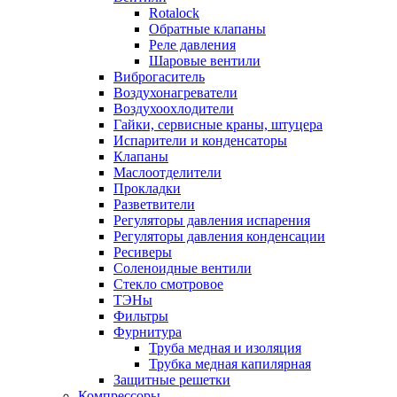
Rotalock
Обратные клапаны
Реле давления
Шаровые вентили
Виброгаситель
Воздухонагреватели
Воздухоохлодители
Гайки, сервисные краны, штуцера
Испарители и конденсаторы
Клапаны
Маслоотделители
Прокладки
Разветвители
Регуляторы давления испарения
Регуляторы давления конденсации
Ресиверы
Соленоидные вентили
Стекло смотровое
ТЭНы
Фильтры
Фурнитура
Труба медная и изоляция
Трубка медная капилярная
Защитные решетки
Компрессоры