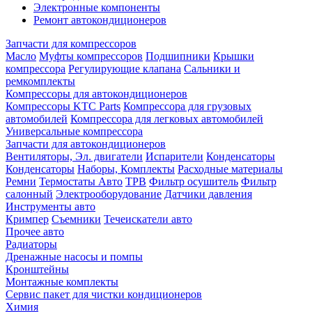
Электронные компоненты
Ремонт автокондиционеров
Запчасти для компрессоров
Масло
Муфты компрессоров
Подшипники
Крышки
компрессора
Регулирующие клапана
Сальники и
ремкомплекты
Компрессоры для автокондиционеров
Компрессоры KTC Parts
Компрессора для грузовых
автомобилей
Компрессора для легковых автомобилей
Универсальные компрессора
Запчасти для автокондиционеров
Вентиляторы, Эл. двигатели
Испарители
Конденсаторы
Конденсаторы
Наборы, Комплекты
Расходные материалы
Ремни
Термостаты Авто
ТРВ
Фильтр осушитель
Фильтр
салонный
Электрооборудование
Датчики давления
Инструменты авто
Кримпер
Съемники
Течеискатели авто
Прочее авто
Радиаторы
Дренажные насосы и помпы
Кронштейны
Монтажные комплекты
Сервис пакет для чистки кондиционеров
Химия