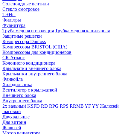
Соленоидные вентили
Стекло смотровое
ТЭНы
Фильтры
Фурнитура
Труба медная и изоляция
Трубка медная капилярная
Защитные решетки
Компрессора Danfoss
Компрессоры BRISTOL (США)
Компрессоры для кондиционеров
СК Атлант
Колонного кондиционера
Крыльчатки внешнего блока
Крыльчатки внутреннего блока
Фанкойла
Холодильника
Вентилятор с крыльчаткой
Внешнего блока
Внутреннего блока
2х вальный
KSFD
RD
RPG
RPS
RRMB
YF
YY
Жалюзей
шаговый
Двухвальные
Для витрин
Жалюзей
Мотор венилятора