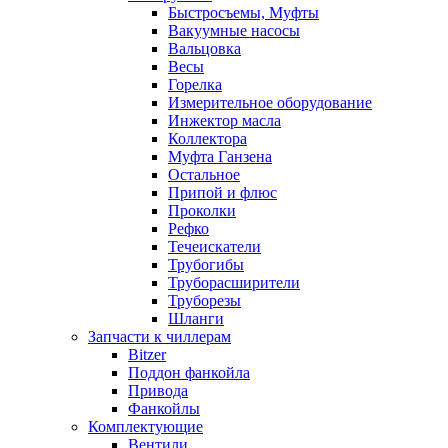
Быстросъемы, Муфты
Вакуумные насосы
Вальцовка
Весы
Горелка
Измерительное оборудование
Инжектор масла
Коллектора
Муфта Ганзена
Остальное
Припой и флюс
Проколки
Рефко
Течеискатели
Трубогибы
Труборасширители
Труборезы
Шланги
Запчасти к чиллерам
Bitzer
Поддон фанкойла
Привода
Фанкойлы
Комплектующие
Вентили