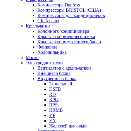
Компрессора Danfoss
Компрессоры BRISTOL (США)
Компрессоры для кондиционеров
СК Атлант
Крыльчатки
Колонного кондиционера
Крыльчатки внешнего блока
Крыльчатки внутреннего блока
Фанкойла
Холодильника
Масло
Электродвигатели
Вентилятор с крыльчаткой
Внешнего блока
Внутреннего блока
2х вальный
KSFD
RD
RPG
RPS
RRMB
YF
YY
Жалюзей шаговый