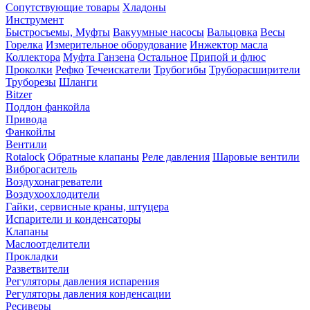
Сопутствующие товары
Хладоны
Инструмент
Быстросъемы, Муфты
Вакуумные насосы
Вальцовка
Весы
Горелка
Измерительное оборудование
Инжектор масла
Коллектора
Муфта Ганзена
Остальное
Припой и флюс
Проколки
Рефко
Течеискатели
Трубогибы
Труборасширители
Труборезы
Шланги
Bitzer
Поддон фанкойла
Привода
Фанкойлы
Вентили
Rotalock
Обратные клапаны
Реле давления
Шаровые вентили
Виброгаситель
Воздухонагреватели
Воздухоохлодители
Гайки, сервисные краны, штуцера
Испарители и конденсаторы
Клапаны
Маслоотделители
Прокладки
Разветвители
Регуляторы давления испарения
Регуляторы давления конденсации
Ресиверы