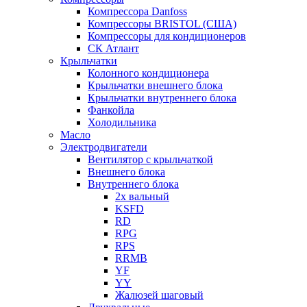
Компрессора Danfoss
Компрессоры BRISTOL (США)
Компрессоры для кондиционеров
СК Атлант
Крыльчатки
Колонного кондиционера
Крыльчатки внешнего блока
Крыльчатки внутреннего блока
Фанкойла
Холодильника
Масло
Электродвигатели
Вентилятор с крыльчаткой
Внешнего блока
Внутреннего блока
2х вальный
KSFD
RD
RPG
RPS
RRMB
YF
YY
Жалюзей шаговый