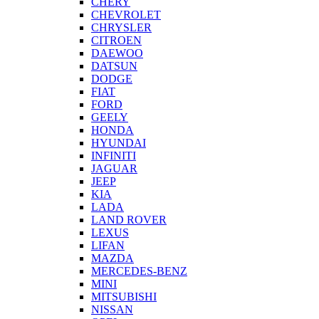
CHERY
CHEVROLET
CHRYSLER
CITROEN
DAEWOO
DATSUN
DODGE
FIAT
FORD
GEELY
HONDA
HYUNDAI
INFINITI
JAGUAR
JEEP
KIA
LADA
LAND ROVER
LEXUS
LIFAN
MAZDA
MERCEDES-BENZ
MINI
MITSUBISHI
NISSAN