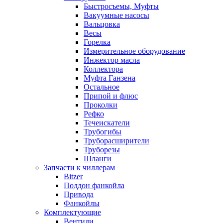
Быстросъемы, Муфты
Вакуумные насосы
Вальцовка
Весы
Горелка
Измерительное оборудование
Инжектор масла
Коллектора
Муфта Ганзена
Остальное
Припой и флюс
Проколки
Рефко
Течеискатели
Трубогибы
Труборасширители
Труборезы
Шланги
Запчасти к чиллерам
Bitzer
Поддон фанкойла
Привода
Фанкойлы
Комплектующие
Вентили