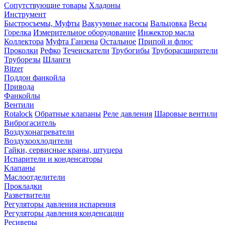
Сопутствующие товары
Хладоны
Инструмент
Быстросъемы, Муфты
Вакуумные насосы
Вальцовка
Весы
Горелка
Измерительное оборудование
Инжектор масла
Коллектора
Муфта Ганзена
Остальное
Припой и флюс
Проколки
Рефко
Течеискатели
Трубогибы
Труборасширители
Труборезы
Шланги
Bitzer
Поддон фанкойла
Привода
Фанкойлы
Вентили
Rotalock
Обратные клапаны
Реле давления
Шаровые вентили
Виброгаситель
Воздухонагреватели
Воздухоохлодители
Гайки, сервисные краны, штуцера
Испарители и конденсаторы
Клапаны
Маслоотделители
Прокладки
Разветвители
Регуляторы давления испарения
Регуляторы давления конденсации
Ресиверы