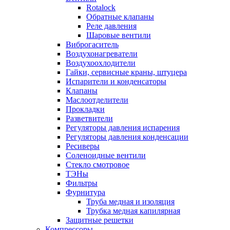
Rotalock
Обратные клапаны
Реле давления
Шаровые вентили
Виброгаситель
Воздухонагреватели
Воздухоохлодители
Гайки, сервисные краны, штуцера
Испарители и конденсаторы
Клапаны
Маслоотделители
Прокладки
Разветвители
Регуляторы давления испарения
Регуляторы давления конденсации
Ресиверы
Соленоидные вентили
Стекло смотровое
ТЭНы
Фильтры
Фурнитура
Труба медная и изоляция
Трубка медная капилярная
Защитные решетки
Компрессоры