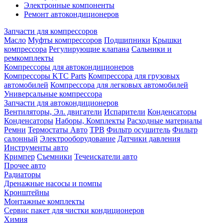
Электронные компоненты
Ремонт автокондиционеров
Запчасти для компрессоров
Масло
Муфты компрессоров
Подшипники
Крышки
компрессора
Регулирующие клапана
Сальники и
ремкомплекты
Компрессоры для автокондиционеров
Компрессоры KTC Parts
Компрессора для грузовых
автомобилей
Компрессора для легковых автомобилей
Универсальные компрессора
Запчасти для автокондиционеров
Вентиляторы, Эл. двигатели
Испарители
Конденсаторы
Конденсаторы
Наборы, Комплекты
Расходные материалы
Ремни
Термостаты Авто
ТРВ
Фильтр осушитель
Фильтр
салонный
Электрооборудование
Датчики давления
Инструменты авто
Кримпер
Съемники
Течеискатели авто
Прочее авто
Радиаторы
Дренажные насосы и помпы
Кронштейны
Монтажные комплекты
Сервис пакет для чистки кондиционеров
Химия