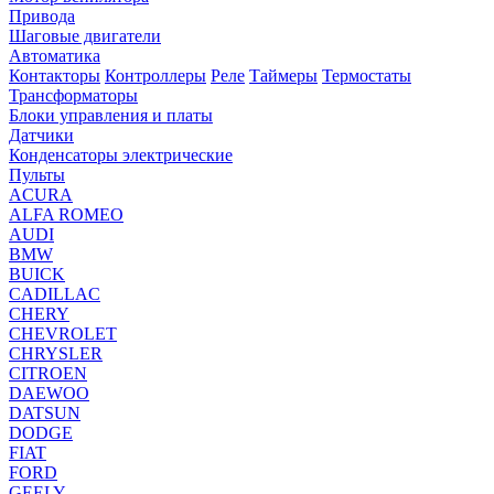
Привода
Шаговые двигатели
Автоматика
Контакторы
Контроллеры
Реле
Таймеры
Термостаты
Трансформаторы
Блоки управления и платы
Датчики
Конденсаторы электрические
Пульты
ACURA
ALFA ROMEO
AUDI
BMW
BUICK
CADILLAC
CHERY
CHEVROLET
CHRYSLER
CITROEN
DAEWOO
DATSUN
DODGE
FIAT
FORD
GEELY