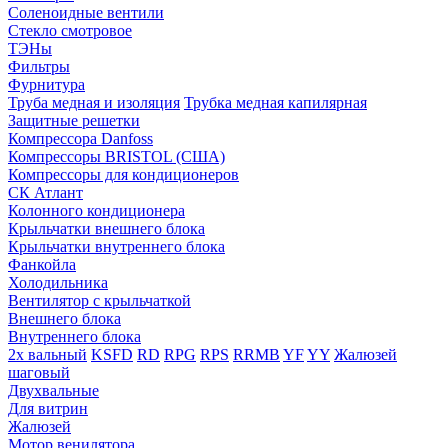
Соленоидные вентили
Стекло смотровое
ТЭНы
Фильтры
Фурнитура
Труба медная и изоляция
Трубка медная капилярная
Защитные решетки
Компрессора Danfoss
Компрессоры BRISTOL (США)
Компрессоры для кондиционеров
СК Атлант
Колонного кондиционера
Крыльчатки внешнего блока
Крыльчатки внутреннего блока
Фанкойла
Холодильника
Вентилятор с крыльчаткой
Внешнего блока
Внутреннего блока
2х вальный
KSFD
RD
RPG
RPS
RRMB
YF
YY
Жалюзей
шаговый
Двухвальные
Для витрин
Жалюзей
Мотор венилятора