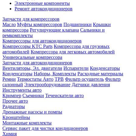
Электронные компоненты
Ремонт автокондиционеров
Запчасти для компрессоров
Масло
Муфты компрессоров
Подшипники
Крышки
компрессора
Регулирующие клапана
Сальники и
ремкомплекты
Компрессоры для автокондиционеров
Компрессоры KTC Parts
Компрессора для грузовых
автомобилей
Компрессора для легковых автомобилей
Универсальные компрессора
Запчасти для автокондиционеров
Вентиляторы, Эл. двигатели
Испарители
Конденсаторы
Конденсаторы
Наборы, Комплекты
Расходные материалы
Ремни
Термостаты Авто
ТРВ
Фильтр осушитель
Фильтр
салонный
Электрооборудование
Датчики давления
Инструменты авто
Кримпер
Съемники
Течеискатели авто
Прочее авто
Радиаторы
Дренажные насосы и помпы
Кронштейны
Монтажные комплекты
Сервис пакет для чистки кондиционеров
Химия