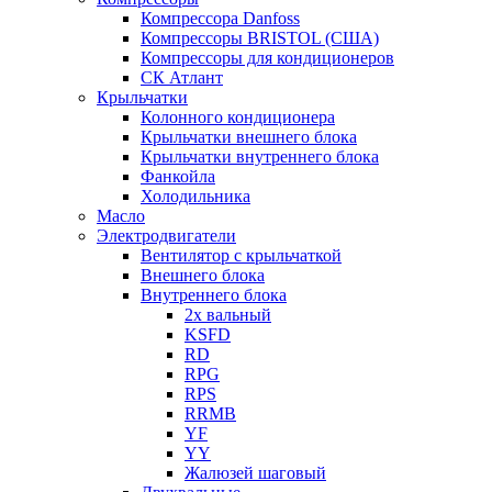
Компрессора Danfoss
Компрессоры BRISTOL (США)
Компрессоры для кондиционеров
СК Атлант
Крыльчатки
Колонного кондиционера
Крыльчатки внешнего блока
Крыльчатки внутреннего блока
Фанкойла
Холодильника
Масло
Электродвигатели
Вентилятор с крыльчаткой
Внешнего блока
Внутреннего блока
2х вальный
KSFD
RD
RPG
RPS
RRMB
YF
YY
Жалюзей шаговый