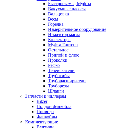
Быстросъемы, Муфты
Вакуумные насосы
Вальцовка
Весы
Горелка
Измерительное оборудование
Инжектор масла
Коллектора
Муфта Ганзена
Остальное
Припой и флюс
Проколки
Рефко
Течеискатели
Трубогибы
Труборасширители
Труборезы
Шланги
Запчасти к чиллерам
Bitzer
Поддон фанкойла
Привода
Фанкойлы
Комплектующие
Вентили