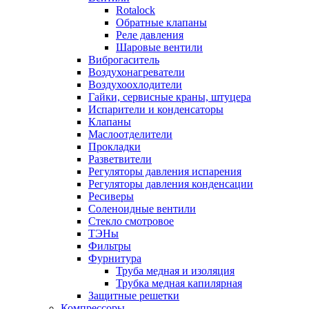
Rotalock
Обратные клапаны
Реле давления
Шаровые вентили
Виброгаситель
Воздухонагреватели
Воздухоохлодители
Гайки, сервисные краны, штуцера
Испарители и конденсаторы
Клапаны
Маслоотделители
Прокладки
Разветвители
Регуляторы давления испарения
Регуляторы давления конденсации
Ресиверы
Соленоидные вентили
Стекло смотровое
ТЭНы
Фильтры
Фурнитура
Труба медная и изоляция
Трубка медная капилярная
Защитные решетки
Компрессоры