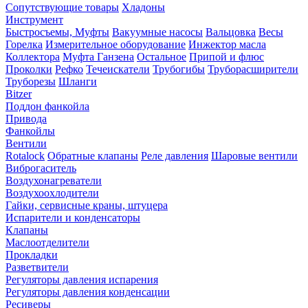
Сопутствующие товары
Хладоны
Инструмент
Быстросъемы, Муфты
Вакуумные насосы
Вальцовка
Весы
Горелка
Измерительное оборудование
Инжектор масла
Коллектора
Муфта Ганзена
Остальное
Припой и флюс
Проколки
Рефко
Течеискатели
Трубогибы
Труборасширители
Труборезы
Шланги
Bitzer
Поддон фанкойла
Привода
Фанкойлы
Вентили
Rotalock
Обратные клапаны
Реле давления
Шаровые вентили
Виброгаситель
Воздухонагреватели
Воздухоохлодители
Гайки, сервисные краны, штуцера
Испарители и конденсаторы
Клапаны
Маслоотделители
Прокладки
Разветвители
Регуляторы давления испарения
Регуляторы давления конденсации
Ресиверы