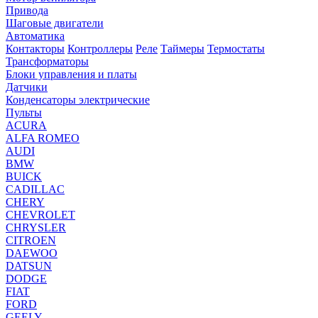
Привода
Шаговые двигатели
Автоматика
Контакторы
Контроллеры
Реле
Таймеры
Термостаты
Трансформаторы
Блоки управления и платы
Датчики
Конденсаторы электрические
Пульты
ACURA
ALFA ROMEO
AUDI
BMW
BUICK
CADILLAC
CHERY
CHEVROLET
CHRYSLER
CITROEN
DAEWOO
DATSUN
DODGE
FIAT
FORD
GEELY