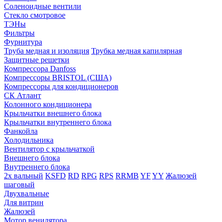
Соленоидные вентили
Стекло смотровое
ТЭНы
Фильтры
Фурнитура
Труба медная и изоляция
Трубка медная капилярная
Защитные решетки
Компрессора Danfoss
Компрессоры BRISTOL (США)
Компрессоры для кондиционеров
СК Атлант
Колонного кондиционера
Крыльчатки внешнего блока
Крыльчатки внутреннего блока
Фанкойла
Холодильника
Вентилятор с крыльчаткой
Внешнего блока
Внутреннего блока
2х вальный
KSFD
RD
RPG
RPS
RRMB
YF
YY
Жалюзей
шаговый
Двухвальные
Для витрин
Жалюзей
Мотор венилятора