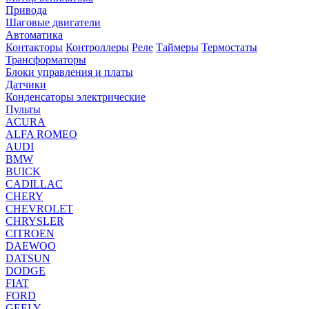
Привода
Шаговые двигатели
Автоматика
Контакторы
Контроллеры
Реле
Таймеры
Термостаты
Трансформаторы
Блоки управления и платы
Датчики
Конденсаторы электрические
Пульты
ACURA
ALFA ROMEO
AUDI
BMW
BUICK
CADILLAC
CHERY
CHEVROLET
CHRYSLER
CITROEN
DAEWOO
DATSUN
DODGE
FIAT
FORD
GEELY