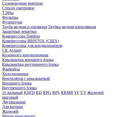
Соленоидные вентили
Стекло смотровое
ТЭНы
Фильтры
Фурнитура
Труба медная и изоляция
Трубка медная капилярная
Защитные решетки
Компрессора Danfoss
Компрессоры BRISTOL (США)
Компрессоры для кондиционеров
СК Атлант
Колонного кондиционера
Крыльчатки внешнего блока
Крыльчатки внутреннего блока
Фанкойла
Холодильника
Вентилятор с крыльчаткой
Внешнего блока
Внутреннего блока
2х вальный
KSFD
RD
RPG
RPS
RRMB
YF
YY
Жалюзей
шаговый
Двухвальные
Для витрин
Жалюзей
Мотор венилятора