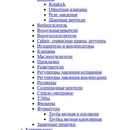
Rotalock
Обратные клапаны
Реле давления
Шаровые вентили
Виброгаситель
Воздухонагреватели
Воздухоохлодители
Гайки, сервисные краны, штуцера
Испарители и конденсаторы
Клапаны
Маслоотделители
Прокладки
Разветвители
Регуляторы давления испарения
Регуляторы давления конденсации
Ресиверы
Соленоидные вентили
Стекло смотровое
ТЭНы
Фильтры
Фурнитура
Труба медная и изоляция
Трубка медная капилярная
Защитные решетки
Компрессоры