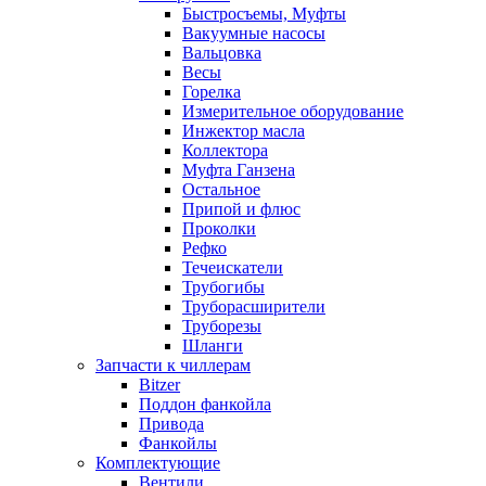
Быстросъемы, Муфты
Вакуумные насосы
Вальцовка
Весы
Горелка
Измерительное оборудование
Инжектор масла
Коллектора
Муфта Ганзена
Остальное
Припой и флюс
Проколки
Рефко
Течеискатели
Трубогибы
Труборасширители
Труборезы
Шланги
Запчасти к чиллерам
Bitzer
Поддон фанкойла
Привода
Фанкойлы
Комплектующие
Вентили