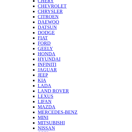
CHERY
CHEVROLET
CHRYSLER
CITROEN
DAEWOO
DATSUN
DODGE
FIAT
FORD
GEELY
HONDA
HYUNDAI
INFINITI
JAGUAR
JEEP
KIA
LADA
LAND ROVER
LEXUS
LIFAN
MAZDA
MERCEDES-BENZ
MINI
MITSUBISHI
NISSAN