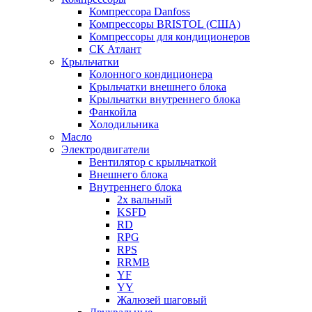
Компрессора Danfoss
Компрессоры BRISTOL (США)
Компрессоры для кондиционеров
СК Атлант
Крыльчатки
Колонного кондиционера
Крыльчатки внешнего блока
Крыльчатки внутреннего блока
Фанкойла
Холодильника
Масло
Электродвигатели
Вентилятор с крыльчаткой
Внешнего блока
Внутреннего блока
2х вальный
KSFD
RD
RPG
RPS
RRMB
YF
YY
Жалюзей шаговый