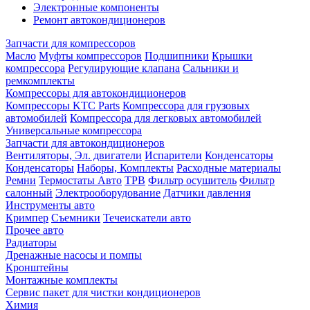
Электронные компоненты
Ремонт автокондиционеров
Запчасти для компрессоров
Масло
Муфты компрессоров
Подшипники
Крышки
компрессора
Регулирующие клапана
Сальники и
ремкомплекты
Компрессоры для автокондиционеров
Компрессоры KTC Parts
Компрессора для грузовых
автомобилей
Компрессора для легковых автомобилей
Универсальные компрессора
Запчасти для автокондиционеров
Вентиляторы, Эл. двигатели
Испарители
Конденсаторы
Конденсаторы
Наборы, Комплекты
Расходные материалы
Ремни
Термостаты Авто
ТРВ
Фильтр осушитель
Фильтр
салонный
Электрооборудование
Датчики давления
Инструменты авто
Кримпер
Съемники
Течеискатели авто
Прочее авто
Радиаторы
Дренажные насосы и помпы
Кронштейны
Монтажные комплекты
Сервис пакет для чистки кондиционеров
Химия