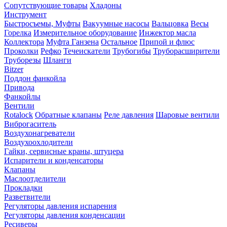
Сопутствующие товары
Хладоны
Инструмент
Быстросъемы, Муфты
Вакуумные насосы
Вальцовка
Весы
Горелка
Измерительное оборудование
Инжектор масла
Коллектора
Муфта Ганзена
Остальное
Припой и флюс
Проколки
Рефко
Течеискатели
Трубогибы
Труборасширители
Труборезы
Шланги
Bitzer
Поддон фанкойла
Привода
Фанкойлы
Вентили
Rotalock
Обратные клапаны
Реле давления
Шаровые вентили
Виброгаситель
Воздухонагреватели
Воздухоохлодители
Гайки, сервисные краны, штуцера
Испарители и конденсаторы
Клапаны
Маслоотделители
Прокладки
Разветвители
Регуляторы давления испарения
Регуляторы давления конденсации
Ресиверы