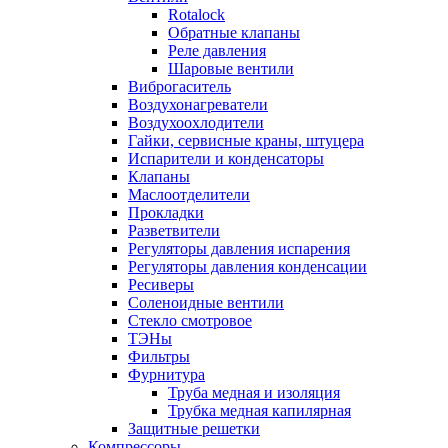
Rotalock
Обратные клапаны
Реле давления
Шаровые вентили
Виброгаситель
Воздухонагреватели
Воздухоохлодители
Гайки, сервисные краны, штуцера
Испарители и конденсаторы
Клапаны
Маслоотделители
Прокладки
Разветвители
Регуляторы давления испарения
Регуляторы давления конденсации
Ресиверы
Соленоидные вентили
Стекло смотровое
ТЭНы
Фильтры
Фурнитура
Труба медная и изоляция
Трубка медная капилярная
Защитные решетки
Компрессоры