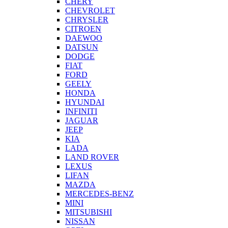
CHERY
CHEVROLET
CHRYSLER
CITROEN
DAEWOO
DATSUN
DODGE
FIAT
FORD
GEELY
HONDA
HYUNDAI
INFINITI
JAGUAR
JEEP
KIA
LADA
LAND ROVER
LEXUS
LIFAN
MAZDA
MERCEDES-BENZ
MINI
MITSUBISHI
NISSAN