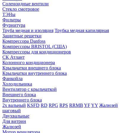
Соленоидные вентили
Стекло смотровое
ТЭНы
Фильтры
Фурнитура
Труба медная и изоляция
Трубка медная капилярная
Защитные решетки
Компрессора Danfoss
Компрессоры BRISTOL (США)
Компрессоры для кондиционеров
СК Атлант
Колонного кондиционера
Крыльчатки внешнего блока
Крыльчатки внутреннего блока
Фанкойла
Холодильника
Вентилятор с крыльчаткой
Внешнего блока
Внутреннего блока
2х вальный
KSFD
RD
RPG
RPS
RRMB
YF
YY
Жалюзей
шаговый
Двухвальные
Для витрин
Жалюзей
Мотор венилятора