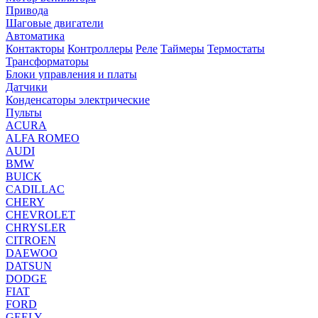
Привода
Шаговые двигатели
Автоматика
Контакторы
Контроллеры
Реле
Таймеры
Термостаты
Трансформаторы
Блоки управления и платы
Датчики
Конденсаторы электрические
Пульты
ACURA
ALFA ROMEO
AUDI
BMW
BUICK
CADILLAC
CHERY
CHEVROLET
CHRYSLER
CITROEN
DAEWOO
DATSUN
DODGE
FIAT
FORD
GEELY