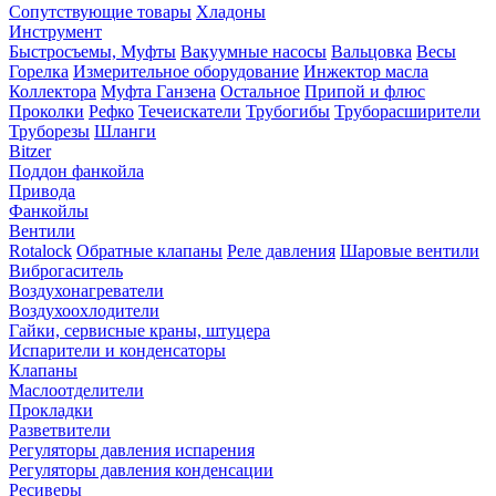
Сопутствующие товары
Хладоны
Инструмент
Быстросъемы, Муфты
Вакуумные насосы
Вальцовка
Весы
Горелка
Измерительное оборудование
Инжектор масла
Коллектора
Муфта Ганзена
Остальное
Припой и флюс
Проколки
Рефко
Течеискатели
Трубогибы
Труборасширители
Труборезы
Шланги
Bitzer
Поддон фанкойла
Привода
Фанкойлы
Вентили
Rotalock
Обратные клапаны
Реле давления
Шаровые вентили
Виброгаситель
Воздухонагреватели
Воздухоохлодители
Гайки, сервисные краны, штуцера
Испарители и конденсаторы
Клапаны
Маслоотделители
Прокладки
Разветвители
Регуляторы давления испарения
Регуляторы давления конденсации
Ресиверы