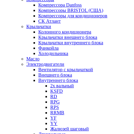
Компрессора Danfoss
Компрессоры BRISTOL (США)
Компрессоры для кондиционеров
СК Атлант
Крыльчатки
Колонного кондиционера
Крыльчатки внешнего блока
Крыльчатки внутреннего блока
Фанкойла
Холодильника
Масло
Электродвигатели
Вентилятор с крыльчаткой
Внешнего блока
Внутреннего блока
2х вальный
KSFD
RD
RPG
RPS
RRMB
YF
YY
Жалюзей шаговый