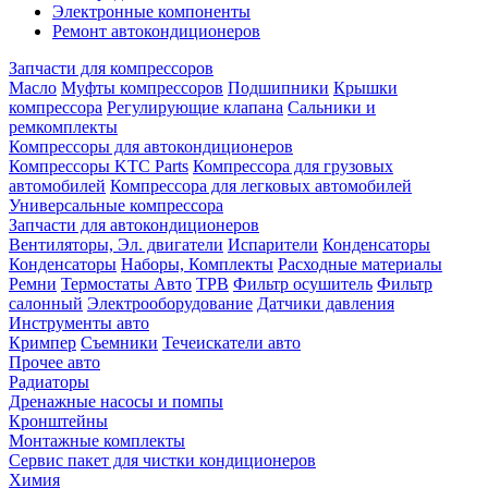
Электронные компоненты
Ремонт автокондиционеров
Запчасти для компрессоров
Масло
Муфты компрессоров
Подшипники
Крышки
компрессора
Регулирующие клапана
Сальники и
ремкомплекты
Компрессоры для автокондиционеров
Компрессоры KTC Parts
Компрессора для грузовых
автомобилей
Компрессора для легковых автомобилей
Универсальные компрессора
Запчасти для автокондиционеров
Вентиляторы, Эл. двигатели
Испарители
Конденсаторы
Конденсаторы
Наборы, Комплекты
Расходные материалы
Ремни
Термостаты Авто
ТРВ
Фильтр осушитель
Фильтр
салонный
Электрооборудование
Датчики давления
Инструменты авто
Кримпер
Съемники
Течеискатели авто
Прочее авто
Радиаторы
Дренажные насосы и помпы
Кронштейны
Монтажные комплекты
Сервис пакет для чистки кондиционеров
Химия