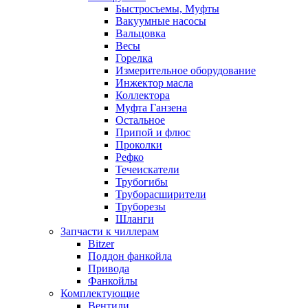
Быстросъемы, Муфты
Вакуумные насосы
Вальцовка
Весы
Горелка
Измерительное оборудование
Инжектор масла
Коллектора
Муфта Ганзена
Остальное
Припой и флюс
Проколки
Рефко
Течеискатели
Трубогибы
Труборасширители
Труборезы
Шланги
Запчасти к чиллерам
Bitzer
Поддон фанкойла
Привода
Фанкойлы
Комплектующие
Вентили