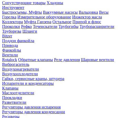
Сопутствующие товары
Хладоны
Инструмент
Быстросъемы, Муфты
Вакуумные насосы
Вальцовка
Весы
Горелка
Измерительное оборудование
Инжектор масла
Коллектора
Муфта Ганзена
Остальное
Припой и флюс
Проколки
Рефко
Течеискатели
Трубогибы
Труборасширители
Труборезы
Шланги
Bitzer
Поддон фанкойла
Привода
Фанкойлы
Вентили
Rotalock
Обратные клапаны
Реле давления
Шаровые вентили
Виброгаситель
Воздухонагреватели
Воздухоохлодители
Гайки, сервисные краны, штуцера
Испарители и конденсаторы
Клапаны
Маслоотделители
Прокладки
Разветвители
Регуляторы давления испарения
Регуляторы давления конденсации
Ресиверы