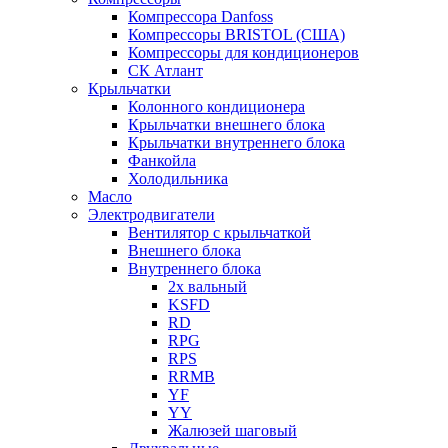
Компрессора Danfoss
Компрессоры BRISTOL (США)
Компрессоры для кондиционеров
СК Атлант
Крыльчатки
Колонного кондиционера
Крыльчатки внешнего блока
Крыльчатки внутреннего блока
Фанкойла
Холодильника
Масло
Электродвигатели
Вентилятор с крыльчаткой
Внешнего блока
Внутреннего блока
2х вальный
KSFD
RD
RPG
RPS
RRMB
YF
YY
Жалюзей шаговый