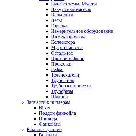
Быстросъемы, Муфты
Вакуумные насосы
Вальцовка
Весы
Горелка
Измерительное оборудование
Инжектор масла
Коллектора
Муфта Ганзена
Остальное
Припой и флюс
Проколки
Рефко
Течеискатели
Трубогибы
Труборасширители
Труборезы
Шланги
Запчасти к чиллерам
Bitzer
Поддон фанкойла
Привода
Фанкойлы
Комплектующие
Вентили