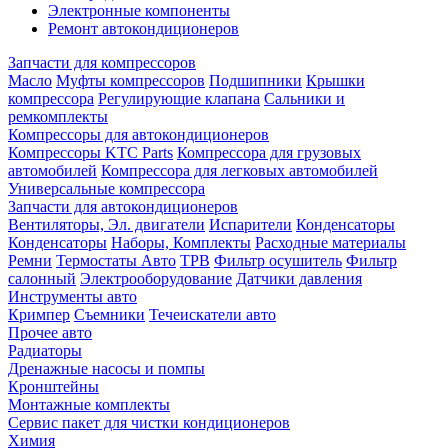
Электронные компоненты
Ремонт автокондиционеров
Запчасти для компрессоров
Масло
Муфты компрессоров
Подшипники
Крышки
компрессора
Регулирующие клапана
Сальники и
ремкомплекты
Компрессоры для автокондиционеров
Компрессоры KTC Parts
Компрессора для грузовых
автомобилей
Компрессора для легковых автомобилей
Универсальные компрессора
Запчасти для автокондиционеров
Вентиляторы, Эл. двигатели
Испарители
Конденсаторы
Конденсаторы
Наборы, Комплекты
Расходные материалы
Ремни
Термостаты Авто
ТРВ
Фильтр осушитель
Фильтр
салонный
Электрооборудование
Датчики давления
Инструменты авто
Кримпер
Съемники
Течеискатели авто
Прочее авто
Радиаторы
Дренажные насосы и помпы
Кронштейны
Монтажные комплекты
Сервис пакет для чистки кондиционеров
Химия