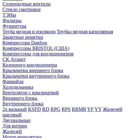
Соленоидные вентили
Стекло смотровое
ТЭНы
Фильтры
Фурнитура
Труба медная и изоляция
Трубка медная капилярная
Защитные решетки
Компрессора Danfoss
Компрессоры BRISTOL (США)
Компрессоры для кондиционеров
СК Атлант
Колонного кондиционера
Крыльчатки внешнего блока
Крыльчатки внутреннего блока
Фанкойла
Холодильника
Вентилятор с крыльчаткой
Внешнего блока
Внутреннего блока
2х вальный
KSFD
RD
RPG
RPS
RRMB
YF
YY
Жалюзей
шаговый
Двухвальные
Для витрин
Жалюзей
Мотор венилятора