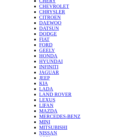
CHERY
CHEVROLET
CHRYSLER
CITROEN
DAEWOO
DATSUN
DODGE
FIAT
FORD
GEELY
HONDA
HYUNDAI
INFINITI
JAGUAR
JEEP
KIA
LADA
LAND ROVER
LEXUS
LIFAN
MAZDA
MERCEDES-BENZ
MINI
MITSUBISHI
NISSAN