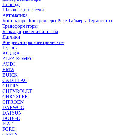
Привода
Шаговые двигатели
Автоматика
Контакторы
Контроллеры
Реле
Таймеры
Термостаты
Трансформаторы
Блоки управления и платы
Датчики
Конденсаторы электрические
Пульты
ACURA
ALFA ROMEO
AUDI
BMW
BUICK
CADILLAC
CHERY
CHEVROLET
CHRYSLER
CITROEN
DAEWOO
DATSUN
DODGE
FIAT
FORD
GEELY