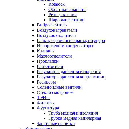
Rotalock
Обратные клапаны
Реле давления
Шаровые вентили
Виброгаситель
Воздухонагреватели
Воздухоохлодители
Гайки, сервисные краны, штуцера
Испарители и конденсаторы
Клапаны
Маслоотделители
Прокладки
Разветвители
Регуляторы давления испарения
Регуляторы давления конденсации
Ресиверы
Соленоидные вентили
Стекло смотровое
ТЭНы
Фильтры
Фурнитура
Труба медная и изоляция
Трубка медная капилярная
Защитные решетки
Компрессоры