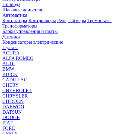
Привода
Шаговые двигатели
Автоматика
Контакторы
Контроллеры
Реле
Таймеры
Термостаты
Трансформаторы
Блоки управления и платы
Датчики
Конденсаторы электрические
Пульты
ACURA
ALFA ROMEO
AUDI
BMW
BUICK
CADILLAC
CHERY
CHEVROLET
CHRYSLER
CITROEN
DAEWOO
DATSUN
DODGE
FIAT
FORD
GEELY