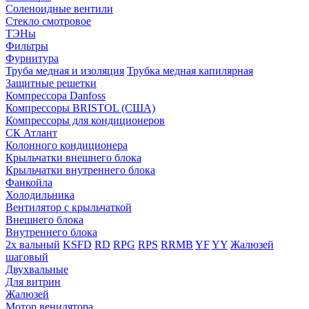
Соленоидные вентили
Стекло смотровое
ТЭНы
Фильтры
Фурнитура
Труба медная и изоляция
Трубка медная капилярная
Защитные решетки
Компрессора Danfoss
Компрессоры BRISTOL (США)
Компрессоры для кондиционеров
СК Атлант
Колонного кондиционера
Крыльчатки внешнего блока
Крыльчатки внутреннего блока
Фанкойла
Холодильника
Вентилятор с крыльчаткой
Внешнего блока
Внутреннего блока
2х вальный
KSFD
RD
RPG
RPS
RRMB
YF
YY
Жалюзей
шаговый
Двухвальные
Для витрин
Жалюзей
Мотор венилятора