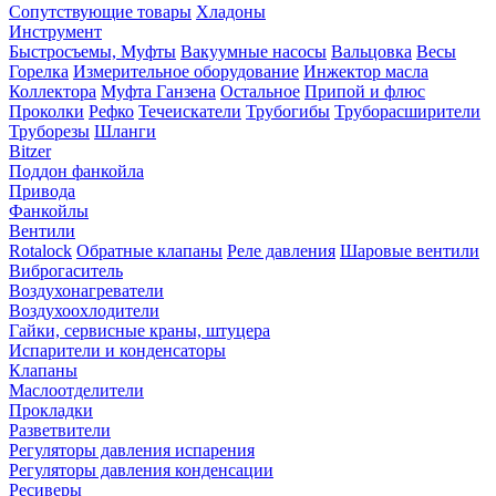
Сопутствующие товары
Хладоны
Инструмент
Быстросъемы, Муфты
Вакуумные насосы
Вальцовка
Весы
Горелка
Измерительное оборудование
Инжектор масла
Коллектора
Муфта Ганзена
Остальное
Припой и флюс
Проколки
Рефко
Течеискатели
Трубогибы
Труборасширители
Труборезы
Шланги
Bitzer
Поддон фанкойла
Привода
Фанкойлы
Вентили
Rotalock
Обратные клапаны
Реле давления
Шаровые вентили
Виброгаситель
Воздухонагреватели
Воздухоохлодители
Гайки, сервисные краны, штуцера
Испарители и конденсаторы
Клапаны
Маслоотделители
Прокладки
Разветвители
Регуляторы давления испарения
Регуляторы давления конденсации
Ресиверы