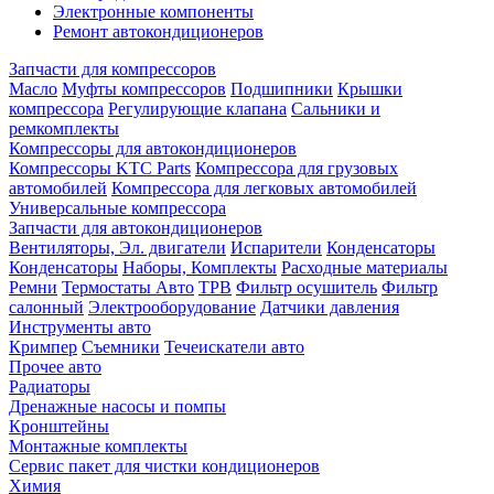
Электронные компоненты
Ремонт автокондиционеров
Запчасти для компрессоров
Масло
Муфты компрессоров
Подшипники
Крышки
компрессора
Регулирующие клапана
Сальники и
ремкомплекты
Компрессоры для автокондиционеров
Компрессоры KTC Parts
Компрессора для грузовых
автомобилей
Компрессора для легковых автомобилей
Универсальные компрессора
Запчасти для автокондиционеров
Вентиляторы, Эл. двигатели
Испарители
Конденсаторы
Конденсаторы
Наборы, Комплекты
Расходные материалы
Ремни
Термостаты Авто
ТРВ
Фильтр осушитель
Фильтр
салонный
Электрооборудование
Датчики давления
Инструменты авто
Кримпер
Съемники
Течеискатели авто
Прочее авто
Радиаторы
Дренажные насосы и помпы
Кронштейны
Монтажные комплекты
Сервис пакет для чистки кондиционеров
Химия