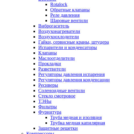
Rotalock
Обратные клапаны
Реле давления
Шаровые вентили
Виброгаситель
Воздухонагреватели
Воздухоохлодители
Гайки, сервисные краны, штуцера
Испарители и конденсаторы
Клапаны
Маслоотделители
Прокладки
Разветвители
Регуляторы давления испарения
Регуляторы давления конденсации
Ресиверы
Соленоидные вентили
Стекло смотровое
ТЭНы
Фильтры
Фурнитура
Труба медная и изоляция
Трубка медная капилярная
Защитные решетки
Компрессоры