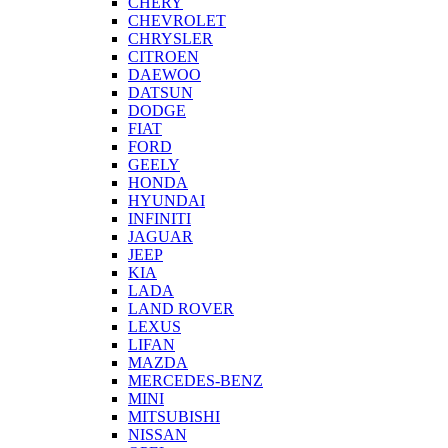
CHERY
CHEVROLET
CHRYSLER
CITROEN
DAEWOO
DATSUN
DODGE
FIAT
FORD
GEELY
HONDA
HYUNDAI
INFINITI
JAGUAR
JEEP
KIA
LADA
LAND ROVER
LEXUS
LIFAN
MAZDA
MERCEDES-BENZ
MINI
MITSUBISHI
NISSAN