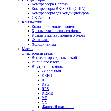
Компрессора Danfoss
Компрессоры BRISTOL (США)
Компрессоры для кондиционеров
СК Атлант
Крыльчатки
Колонного кондиционера
Крыльчатки внешнего блока
Крыльчатки внутреннего блока
Фанкойла
Холодильника
Масло
Электродвигатели
Вентилятор с крыльчаткой
Внешнего блока
Внутреннего блока
2х вальный
KSFD
RD
RPG
RPS
RRMB
YF
YY
Жалюзей шаговый