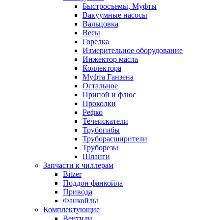
Быстросъемы, Муфты
Вакуумные насосы
Вальцовка
Весы
Горелка
Измерительное оборудование
Инжектор масла
Коллектора
Муфта Ганзена
Остальное
Припой и флюс
Проколки
Рефко
Течеискатели
Трубогибы
Труборасширители
Труборезы
Шланги
Запчасти к чиллерам
Bitzer
Поддон фанкойла
Привода
Фанкойлы
Комплектующие
Вентили