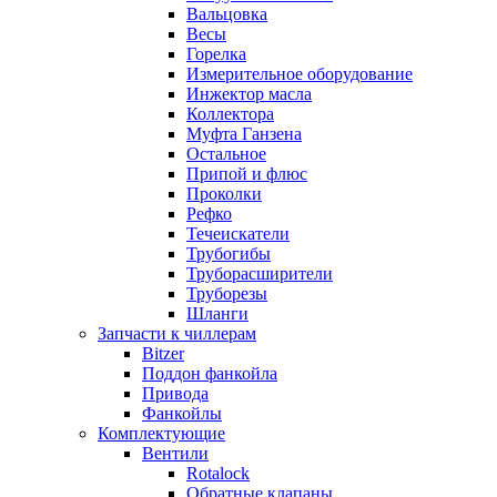
Вальцовка
Весы
Горелка
Измерительное оборудование
Инжектор масла
Коллектора
Муфта Ганзена
Остальное
Припой и флюс
Проколки
Рефко
Течеискатели
Трубогибы
Труборасширители
Труборезы
Шланги
Запчасти к чиллерам
Bitzer
Поддон фанкойла
Привода
Фанкойлы
Комплектующие
Вентили
Rotalock
Обратные клапаны