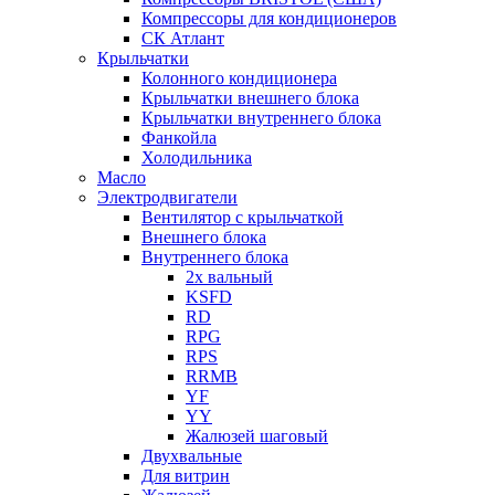
Компрессоры для кондиционеров
СК Атлант
Крыльчатки
Колонного кондиционера
Крыльчатки внешнего блока
Крыльчатки внутреннего блока
Фанкойла
Холодильника
Масло
Электродвигатели
Вентилятор с крыльчаткой
Внешнего блока
Внутреннего блока
2х вальный
KSFD
RD
RPG
RPS
RRMB
YF
YY
Жалюзей шаговый
Двухвальные
Для витрин