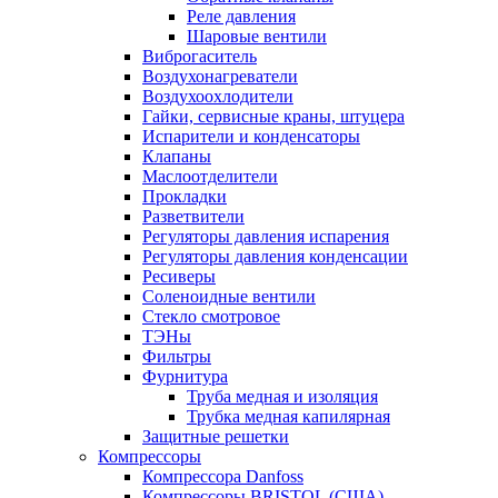
Реле давления
Шаровые вентили
Виброгаситель
Воздухонагреватели
Воздухоохлодители
Гайки, сервисные краны, штуцера
Испарители и конденсаторы
Клапаны
Маслоотделители
Прокладки
Разветвители
Регуляторы давления испарения
Регуляторы давления конденсации
Ресиверы
Соленоидные вентили
Стекло смотровое
ТЭНы
Фильтры
Фурнитура
Труба медная и изоляция
Трубка медная капилярная
Защитные решетки
Компрессоры
Компрессора Danfoss
Компрессоры BRISTOL (США)