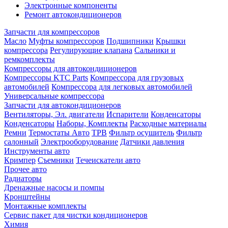
Электронные компоненты
Ремонт автокондиционеров
Запчасти для компрессоров
Масло
Муфты компрессоров
Подшипники
Крышки
компрессора
Регулирующие клапана
Сальники и
ремкомплекты
Компрессоры для автокондиционеров
Компрессоры KTC Parts
Компрессора для грузовых
автомобилей
Компрессора для легковых автомобилей
Универсальные компрессора
Запчасти для автокондиционеров
Вентиляторы, Эл. двигатели
Испарители
Конденсаторы
Конденсаторы
Наборы, Комплекты
Расходные материалы
Ремни
Термостаты Авто
ТРВ
Фильтр осушитель
Фильтр
салонный
Электрооборудование
Датчики давления
Инструменты авто
Кримпер
Съемники
Течеискатели авто
Прочее авто
Радиаторы
Дренажные насосы и помпы
Кронштейны
Монтажные комплекты
Сервис пакет для чистки кондиционеров
Химия