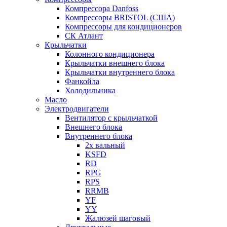
Компрессора Danfoss
Компрессоры BRISTOL (США)
Компрессоры для кондиционеров
СК Атлант
Крыльчатки
Колонного кондиционера
Крыльчатки внешнего блока
Крыльчатки внутреннего блока
Фанкойла
Холодильника
Масло
Электродвигатели
Вентилятор с крыльчаткой
Внешнего блока
Внутреннего блока
2х вальный
KSFD
RD
RPG
RPS
RRMB
YF
YY
Жалюзей шаговый