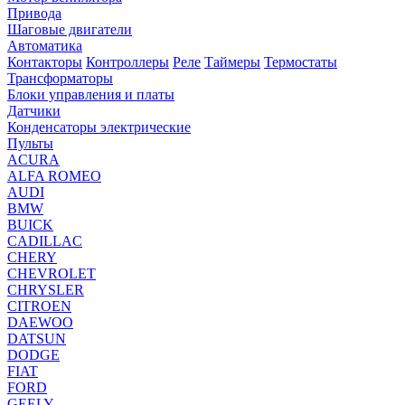
Привода
Шаговые двигатели
Автоматика
Контакторы
Контроллеры
Реле
Таймеры
Термостаты
Трансформаторы
Блоки управления и платы
Датчики
Конденсаторы электрические
Пульты
ACURA
ALFA ROMEO
AUDI
BMW
BUICK
CADILLAC
CHERY
CHEVROLET
CHRYSLER
CITROEN
DAEWOO
DATSUN
DODGE
FIAT
FORD
GEELY