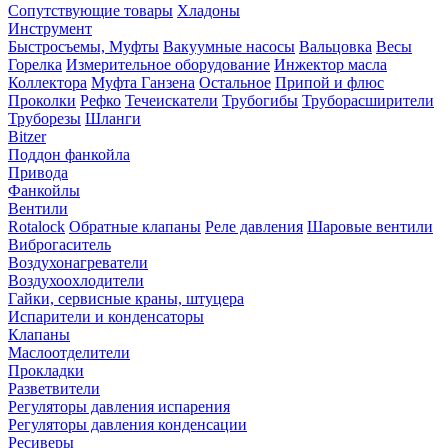
Сопутствующие товары
Хладоны
Инструмент
Быстросъемы, Муфты
Вакуумные насосы
Вальцовка
Весы
Горелка
Измерительное оборудование
Инжектор масла
Коллектора
Муфта Ганзена
Остальное
Припой и флюс
Проколки
Рефко
Течеискатели
Трубогибы
Труборасширители
Труборезы
Шланги
Bitzer
Поддон фанкойла
Привода
Фанкойлы
Вентили
Rotalock
Обратные клапаны
Реле давления
Шаровые вентили
Виброгаситель
Воздухонагреватели
Воздухоохлодители
Гайки, сервисные краны, штуцера
Испарители и конденсаторы
Клапаны
Маслоотделители
Прокладки
Разветвители
Регуляторы давления испарения
Регуляторы давления конденсации
Ресиверы