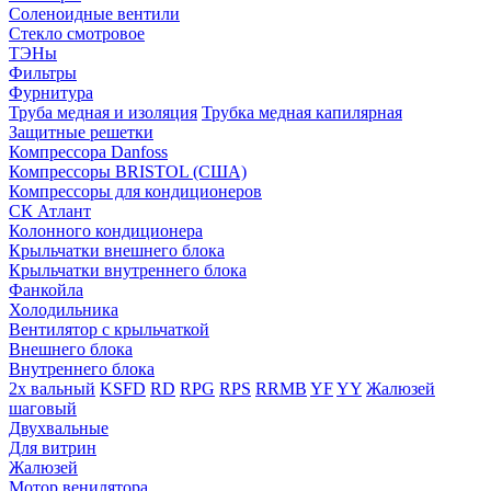
Соленоидные вентили
Стекло смотровое
ТЭНы
Фильтры
Фурнитура
Труба медная и изоляция
Трубка медная капилярная
Защитные решетки
Компрессора Danfoss
Компрессоры BRISTOL (США)
Компрессоры для кондиционеров
СК Атлант
Колонного кондиционера
Крыльчатки внешнего блока
Крыльчатки внутреннего блока
Фанкойла
Холодильника
Вентилятор с крыльчаткой
Внешнего блока
Внутреннего блока
2х вальный
KSFD
RD
RPG
RPS
RRMB
YF
YY
Жалюзей
шаговый
Двухвальные
Для витрин
Жалюзей
Мотор венилятора