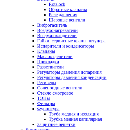
Rotalock
Обратные клапаны
Реле давления
Шаровые вентили
Виброгаситель
Воздухонагреватели
Воздухоохлодители
Гайки, сервисные краны, штуцера
Испарители и конденсаторы
Клапаны
Маслоотделители
Прокладки
Разветвители
Регуляторы давления испарения
Регуляторы давления конденсации
Ресиверы
Соленоидные вентили
Стекло смотровое
ТЭНы
Фильтры
Фурнитура
Труба медная и изоляция
Трубка медная капилярная
Защитные решетки
Компрессоры