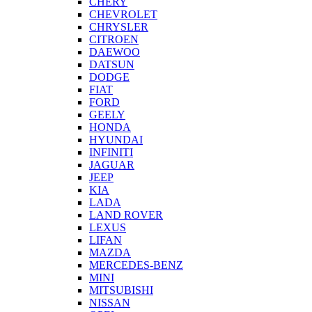
CHERY
CHEVROLET
CHRYSLER
CITROEN
DAEWOO
DATSUN
DODGE
FIAT
FORD
GEELY
HONDA
HYUNDAI
INFINITI
JAGUAR
JEEP
KIA
LADA
LAND ROVER
LEXUS
LIFAN
MAZDA
MERCEDES-BENZ
MINI
MITSUBISHI
NISSAN