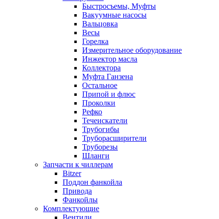
Быстросъемы, Муфты
Вакуумные насосы
Вальцовка
Весы
Горелка
Измерительное оборудование
Инжектор масла
Коллектора
Муфта Ганзена
Остальное
Припой и флюс
Проколки
Рефко
Течеискатели
Трубогибы
Труборасширители
Труборезы
Шланги
Запчасти к чиллерам
Bitzer
Поддон фанкойла
Привода
Фанкойлы
Комплектующие
Вентили