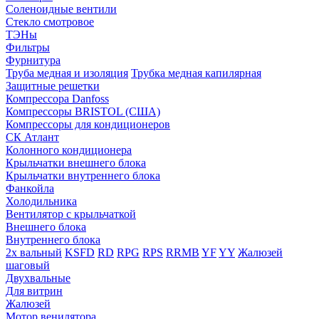
Соленоидные вентили
Стекло смотровое
ТЭНы
Фильтры
Фурнитура
Труба медная и изоляция
Трубка медная капилярная
Защитные решетки
Компрессора Danfoss
Компрессоры BRISTOL (США)
Компрессоры для кондиционеров
СК Атлант
Колонного кондиционера
Крыльчатки внешнего блока
Крыльчатки внутреннего блока
Фанкойла
Холодильника
Вентилятор с крыльчаткой
Внешнего блока
Внутреннего блока
2х вальный
KSFD
RD
RPG
RPS
RRMB
YF
YY
Жалюзей
шаговый
Двухвальные
Для витрин
Жалюзей
Мотор венилятора