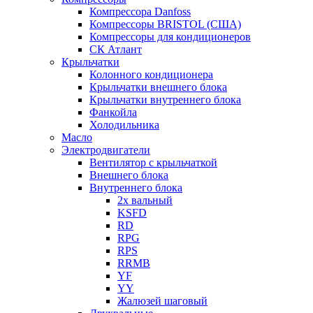
Компрессора Danfoss
Компрессоры BRISTOL (США)
Компрессоры для кондиционеров
СК Атлант
Крыльчатки
Колонного кондиционера
Крыльчатки внешнего блока
Крыльчатки внутреннего блока
Фанкойла
Холодильника
Масло
Электродвигатели
Вентилятор с крыльчаткой
Внешнего блока
Внутреннего блока
2х вальный
KSFD
RD
RPG
RPS
RRMB
YF
YY
Жалюзей шаговый