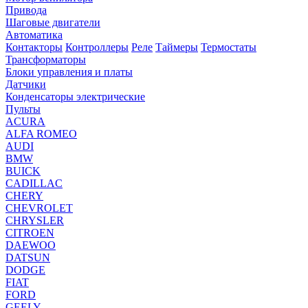
Привода
Шаговые двигатели
Автоматика
Контакторы
Контроллеры
Реле
Таймеры
Термостаты
Трансформаторы
Блоки управления и платы
Датчики
Конденсаторы электрические
Пульты
ACURA
ALFA ROMEO
AUDI
BMW
BUICK
CADILLAC
CHERY
CHEVROLET
CHRYSLER
CITROEN
DAEWOO
DATSUN
DODGE
FIAT
FORD
GEELY