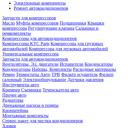
Электронные компоненты
Ремонт автокондиционеров
Запчасти для компрессоров
Масло
Муфты компрессоров
Подшипники
Крышки
компрессора
Регулирующие клапана
Сальники и
ремкомплекты
Компрессоры для автокондиционеров
Компрессоры KTC Parts
Компрессора для грузовых
автомобилей
Компрессора для легковых автомобилей
Универсальные компрессора
Запчасти для автокондиционеров
Вентиляторы, Эл. двигатели
Испарители
Конденсаторы
Конденсаторы
Наборы, Комплекты
Расходные материалы
Ремни
Термостаты Авто
ТРВ
Фильтр осушитель
Фильтр
салонный
Электрооборудование
Датчики давления
Инструменты авто
Кримпер
Съемники
Течеискатели авто
Прочее авто
Радиаторы
Дренажные насосы и помпы
Кронштейны
Монтажные комплекты
Сервис пакет для чистки кондиционеров
Химия