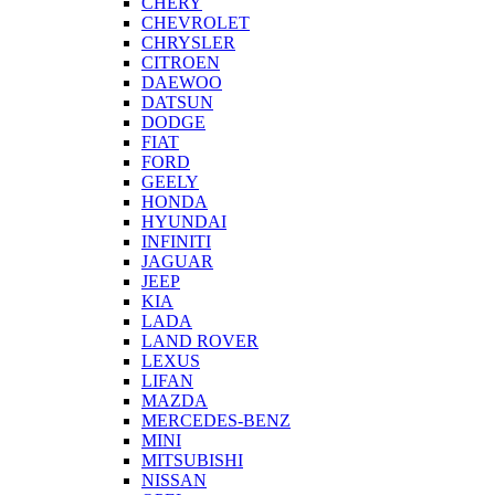
CHERY
CHEVROLET
CHRYSLER
CITROEN
DAEWOO
DATSUN
DODGE
FIAT
FORD
GEELY
HONDA
HYUNDAI
INFINITI
JAGUAR
JEEP
KIA
LADA
LAND ROVER
LEXUS
LIFAN
MAZDA
MERCEDES-BENZ
MINI
MITSUBISHI
NISSAN