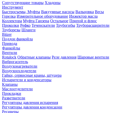
Сопутствующие товары
Хладоны
Инструмент
Быстросъемы, Муфты
Вакуумные насосы
Вальцовка
Весы
Горелка
Измерительное оборудование
Инжектор масла
Коллектора
Муфта Ганзена
Остальное
Припой и флюс
Проколки
Рефко
Течеискатели
Трубогибы
Труборасширители
Труборезы
Шланги
Bitzer
Поддон фанкойла
Привода
Фанкойлы
Вентили
Rotalock
Обратные клапаны
Реле давления
Шаровые вентили
Виброгаситель
Воздухонагреватели
Воздухоохлодители
Гайки, сервисные краны, штуцера
Испарители и конденсаторы
Клапаны
Маслоотделители
Прокладки
Разветвители
Регуляторы давления испарения
Регуляторы давления конденсации
Ресиверы