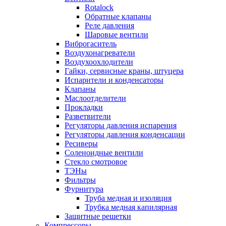
Rotalock
Обратные клапаны
Реле давления
Шаровые вентили
Виброгаситель
Воздухонагреватели
Воздухоохлодители
Гайки, сервисные краны, штуцера
Испарители и конденсаторы
Клапаны
Маслоотделители
Прокладки
Разветвители
Регуляторы давления испарения
Регуляторы давления конденсации
Ресиверы
Соленоидные вентили
Стекло смотровое
ТЭНы
Фильтры
Фурнитура
Труба медная и изоляция
Трубка медная капилярная
Защитные решетки
Компрессоры