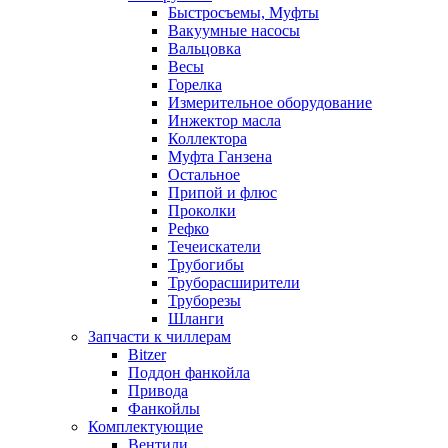
Быстросъемы, Муфты
Вакуумные насосы
Вальцовка
Весы
Горелка
Измерительное оборудование
Инжектор масла
Коллектора
Муфта Ганзена
Остальное
Припой и флюс
Проколки
Рефко
Течеискатели
Трубогибы
Труборасширители
Труборезы
Шланги
Запчасти к чиллерам
Bitzer
Поддон фанкойла
Привода
Фанкойлы
Комплектующие
Вентили