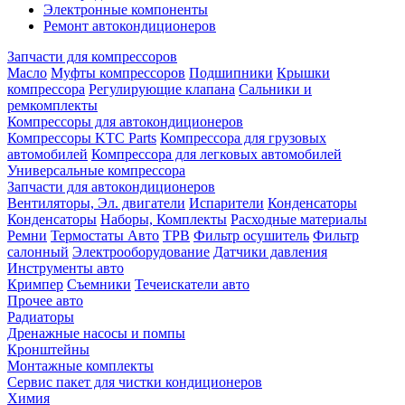
Электронные компоненты
Ремонт автокондиционеров
Запчасти для компрессоров
Масло
Муфты компрессоров
Подшипники
Крышки
компрессора
Регулирующие клапана
Сальники и
ремкомплекты
Компрессоры для автокондиционеров
Компрессоры KTC Parts
Компрессора для грузовых
автомобилей
Компрессора для легковых автомобилей
Универсальные компрессора
Запчасти для автокондиционеров
Вентиляторы, Эл. двигатели
Испарители
Конденсаторы
Конденсаторы
Наборы, Комплекты
Расходные материалы
Ремни
Термостаты Авто
ТРВ
Фильтр осушитель
Фильтр
салонный
Электрооборудование
Датчики давления
Инструменты авто
Кримпер
Съемники
Течеискатели авто
Прочее авто
Радиаторы
Дренажные насосы и помпы
Кронштейны
Монтажные комплекты
Сервис пакет для чистки кондиционеров
Химия