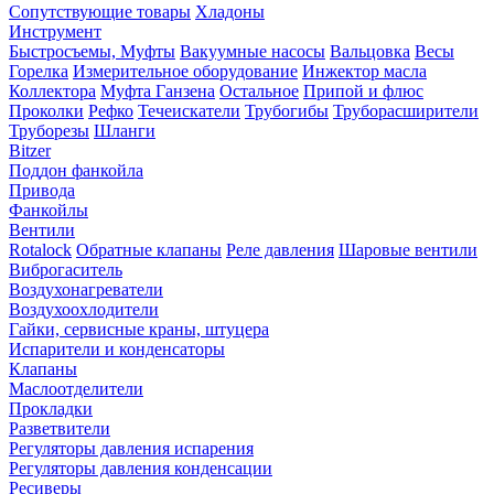
Сопутствующие товары
Хладоны
Инструмент
Быстросъемы, Муфты
Вакуумные насосы
Вальцовка
Весы
Горелка
Измерительное оборудование
Инжектор масла
Коллектора
Муфта Ганзена
Остальное
Припой и флюс
Проколки
Рефко
Течеискатели
Трубогибы
Труборасширители
Труборезы
Шланги
Bitzer
Поддон фанкойла
Привода
Фанкойлы
Вентили
Rotalock
Обратные клапаны
Реле давления
Шаровые вентили
Виброгаситель
Воздухонагреватели
Воздухоохлодители
Гайки, сервисные краны, штуцера
Испарители и конденсаторы
Клапаны
Маслоотделители
Прокладки
Разветвители
Регуляторы давления испарения
Регуляторы давления конденсации
Ресиверы