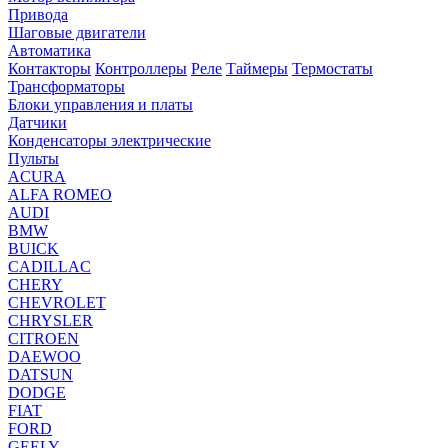
Привода
Шаговые двигатели
Автоматика
Контакторы
Контроллеры
Реле
Таймеры
Термостаты
Трансформаторы
Блоки управления и платы
Датчики
Конденсаторы электрические
Пульты
ACURA
ALFA ROMEO
AUDI
BMW
BUICK
CADILLAC
CHERY
CHEVROLET
CHRYSLER
CITROEN
DAEWOO
DATSUN
DODGE
FIAT
FORD
GEELY