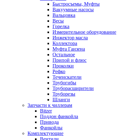
Быстросъемы, Муфты
Вакуумные насосы
Вальцовка
Весы
Горелка
Измерительное оборудование
Инжектор масла
Коллектора
Муфта Ганзена
Остальное
Припой и флюс
Проколки
Рефко
Течеискатели
Трубогибы
Труборасширители
Труборезы
Шланги
Запчасти к чиллерам
Bitzer
Поддон фанкойла
Привода
Фанкойлы
Комплектующие
Вентили