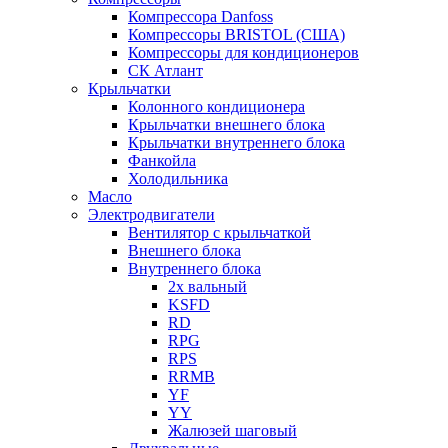
Компрессора Danfoss
Компрессоры BRISTOL (США)
Компрессоры для кондиционеров
СК Атлант
Крыльчатки
Колонного кондиционера
Крыльчатки внешнего блока
Крыльчатки внутреннего блока
Фанкойла
Холодильника
Масло
Электродвигатели
Вентилятор с крыльчаткой
Внешнего блока
Внутреннего блока
2х вальный
KSFD
RD
RPG
RPS
RRMB
YF
YY
Жалюзей шаговый