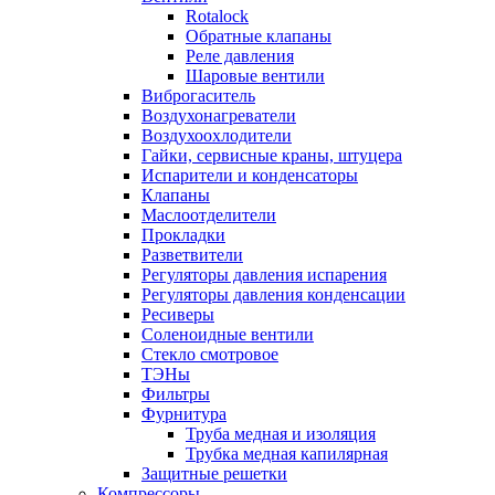
Rotalock
Обратные клапаны
Реле давления
Шаровые вентили
Виброгаситель
Воздухонагреватели
Воздухоохлодители
Гайки, сервисные краны, штуцера
Испарители и конденсаторы
Клапаны
Маслоотделители
Прокладки
Разветвители
Регуляторы давления испарения
Регуляторы давления конденсации
Ресиверы
Соленоидные вентили
Стекло смотровое
ТЭНы
Фильтры
Фурнитура
Труба медная и изоляция
Трубка медная капилярная
Защитные решетки
Компрессоры