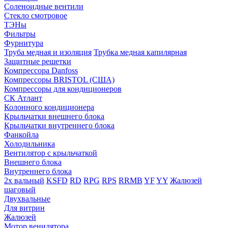
Соленоидные вентили
Стекло смотровое
ТЭНы
Фильтры
Фурнитура
Труба медная и изоляция
Трубка медная капилярная
Защитные решетки
Компрессора Danfoss
Компрессоры BRISTOL (США)
Компрессоры для кондиционеров
СК Атлант
Колонного кондиционера
Крыльчатки внешнего блока
Крыльчатки внутреннего блока
Фанкойла
Холодильника
Вентилятор с крыльчаткой
Внешнего блока
Внутреннего блока
2х вальный
KSFD
RD
RPG
RPS
RRMB
YF
YY
Жалюзей
шаговый
Двухвальные
Для витрин
Жалюзей
Мотор венилятора