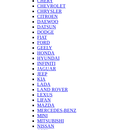
CHERY
CHEVROLET
CHRYSLER
CITROEN
DAEWOO
DATSUN
DODGE
FIAT
FORD
GEELY
HONDA
HYUNDAI
INFINITI
JAGUAR
JEEP
KIA
LADA
LAND ROVER
LEXUS
LIFAN
MAZDA
MERCEDES-BENZ
MINI
MITSUBISHI
NISSAN