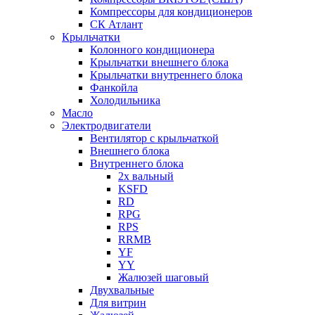
Компрессоры для кондиционеров
СК Атлант
Крыльчатки
Колонного кондиционера
Крыльчатки внешнего блока
Крыльчатки внутреннего блока
Фанкойла
Холодильника
Масло
Электродвигатели
Вентилятор с крыльчаткой
Внешнего блока
Внутреннего блока
2х вальный
KSFD
RD
RPG
RPS
RRMB
YF
YY
Жалюзей шаговый
Двухвальные
Для витрин