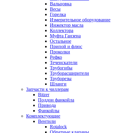
Вальцовка
Весы
Горелка
Измерительное оборудование
Инжектор масла
Коллектора
Муфта Ганзена
Остальное
Припой и флюс
Проколки
Рефко
Течеискатели
Трубогибы
Труборасширители
Труборезы
Шланги
Запчасти к чиллерам
Bitzer
Поддон фанкойла
Привода
Фанкойлы
Комплектующие
Вентили
Rotalock
Обратные клапаны