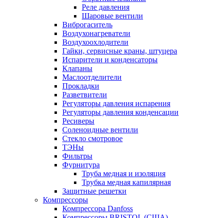
Реле давления
Шаровые вентили
Виброгаситель
Воздухонагреватели
Воздухоохлодители
Гайки, сервисные краны, штуцера
Испарители и конденсаторы
Клапаны
Маслоотделители
Прокладки
Разветвители
Регуляторы давления испарения
Регуляторы давления конденсации
Ресиверы
Соленоидные вентили
Стекло смотровое
ТЭНы
Фильтры
Фурнитура
Труба медная и изоляция
Трубка медная капилярная
Защитные решетки
Компрессоры
Компрессора Danfoss
Компрессоры BRISTOL (США)