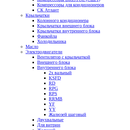
Компрессоры для кондиционеров
СК Атлант
Крыльчатки
Колонного кондиционера
Крыльчатки внешнего блока
Крыльчатки внутреннего блока
Фанкойла
Холодильника
Масло
Электродвигатели
Вентилятор с крыльчаткой
Внешнего блока
Внутреннего блока
2х вальный
KSFD
RD
RPG
RPS
RRMB
YF
YY
Жалюзей шаговый
Двухвальные
Для витрин