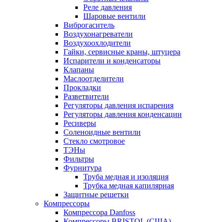
Реле давления
Шаровые вентили
Виброгаситель
Воздухонагреватели
Воздухоохлодители
Гайки, сервисные краны, штуцера
Испарители и конденсаторы
Клапаны
Маслоотделители
Прокладки
Разветвители
Регуляторы давления испарения
Регуляторы давления конденсации
Ресиверы
Соленоидные вентили
Стекло смотровое
ТЭНы
Фильтры
Фурнитура
Труба медная и изоляция
Трубка медная капилярная
Защитные решетки
Компрессоры
Компрессора Danfoss
Компрессоры BRISTOL (США)