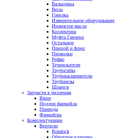
Вальцовка
Весы
Горелка
Измерительное оборудование
Инжектор масла
Коллектора
Муфта Ганзена
Остальное
Припой и флюс
Проколки
Рефко
Течеискатели
Трубогибы
Труборасширители
Труборезы
Шланги
Запчасти к чиллерам
Bitzer
Поддон фанкойла
Привода
Фанкойлы
Комплектующие
Вентили
Rotalock
Обратные клапаны