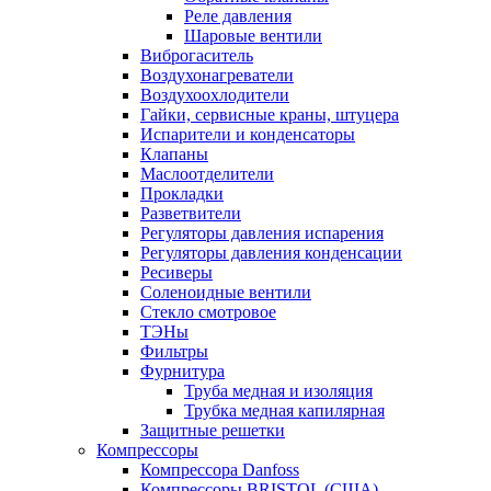
Реле давления
Шаровые вентили
Виброгаситель
Воздухонагреватели
Воздухоохлодители
Гайки, сервисные краны, штуцера
Испарители и конденсаторы
Клапаны
Маслоотделители
Прокладки
Разветвители
Регуляторы давления испарения
Регуляторы давления конденсации
Ресиверы
Соленоидные вентили
Стекло смотровое
ТЭНы
Фильтры
Фурнитура
Труба медная и изоляция
Трубка медная капилярная
Защитные решетки
Компрессоры
Компрессора Danfoss
Компрессоры BRISTOL (США)