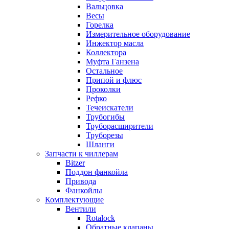
Вальцовка
Весы
Горелка
Измерительное оборудование
Инжектор масла
Коллектора
Муфта Ганзена
Остальное
Припой и флюс
Проколки
Рефко
Течеискатели
Трубогибы
Труборасширители
Труборезы
Шланги
Запчасти к чиллерам
Bitzer
Поддон фанкойла
Привода
Фанкойлы
Комплектующие
Вентили
Rotalock
Обратные клапаны