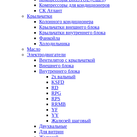
Компрессоры для кондиционеров
СК Атлант
Крыльчатки
Колонного кондиционера
Крыльчатки внешнего блока
Крыльчатки внутреннего блока
Фанкойла
Холодильника
Масло
Электродвигатели
Вентилятор с крыльчаткой
Внешнего блока
Внутреннего блока
2х вальный
KSFD
RD
RPG
RPS
RRMB
YF
YY
Жалюзей шаговый
Двухвальные
Для витрин