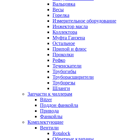
Вальцовка
Весы
Горелка
Измерительное оборудование
Инжектор масла
Коллектора
Муфта Ганзена
Остальное
Припой и флюс
Проколки
Рефко
Течеискатели
Трубогибы
Труборасширители
Труборезы
Шланги
Запчасти к чиллерам
Bitzer
Поддон фанкойла
Привода
Фанкойлы
Комплектующие
Вентили
Rotalock
Обратные клапаны