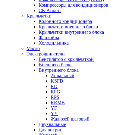
Компрессоры для кондиционеров
СК Атлант
Крыльчатки
Колонного кондиционера
Крыльчатки внешнего блока
Крыльчатки внутреннего блока
Фанкойла
Холодильника
Масло
Электродвигатели
Вентилятор с крыльчаткой
Внешнего блока
Внутреннего блока
2х вальный
KSFD
RD
RPG
RPS
RRMB
YF
YY
Жалюзей шаговый
Двухвальные
Для витрин