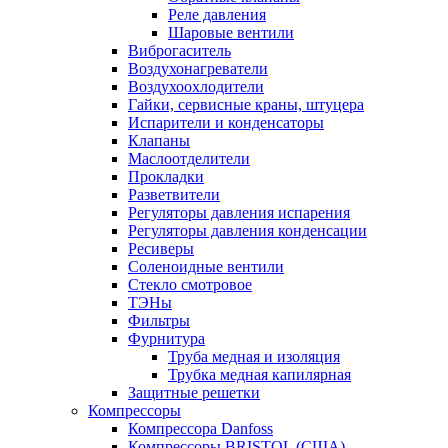
Реле давления
Шаровые вентили
Виброгаситель
Воздухонагреватели
Воздухоохлодители
Гайки, сервисные краны, штуцера
Испарители и конденсаторы
Клапаны
Маслоотделители
Прокладки
Разветвители
Регуляторы давления испарения
Регуляторы давления конденсации
Ресиверы
Соленоидные вентили
Стекло смотровое
ТЭНы
Фильтры
Фурнитура
Труба медная и изоляция
Трубка медная капилярная
Защитные решетки
Компрессоры
Компрессора Danfoss
Компрессоры BRISTOL (США)