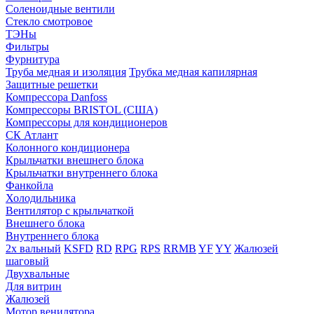
Соленоидные вентили
Стекло смотровое
ТЭНы
Фильтры
Фурнитура
Труба медная и изоляция
Трубка медная капилярная
Защитные решетки
Компрессора Danfoss
Компрессоры BRISTOL (США)
Компрессоры для кондиционеров
СК Атлант
Колонного кондиционера
Крыльчатки внешнего блока
Крыльчатки внутреннего блока
Фанкойла
Холодильника
Вентилятор с крыльчаткой
Внешнего блока
Внутреннего блока
2х вальный
KSFD
RD
RPG
RPS
RRMB
YF
YY
Жалюзей
шаговый
Двухвальные
Для витрин
Жалюзей
Мотор венилятора