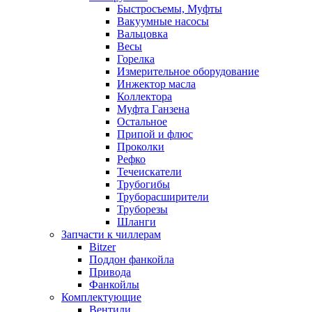
Быстросъемы, Муфты
Вакуумные насосы
Вальцовка
Весы
Горелка
Измерительное оборудование
Инжектор масла
Коллектора
Муфта Ганзена
Остальное
Припой и флюс
Проколки
Рефко
Течеискатели
Трубогибы
Труборасширители
Труборезы
Шланги
Запчасти к чиллерам
Bitzer
Поддон фанкойла
Привода
Фанкойлы
Комплектующие
Вентили