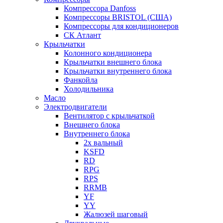
Компрессора Danfoss
Компрессоры BRISTOL (США)
Компрессоры для кондиционеров
СК Атлант
Крыльчатки
Колонного кондиционера
Крыльчатки внешнего блока
Крыльчатки внутреннего блока
Фанкойла
Холодильника
Масло
Электродвигатели
Вентилятор с крыльчаткой
Внешнего блока
Внутреннего блока
2х вальный
KSFD
RD
RPG
RPS
RRMB
YF
YY
Жалюзей шаговый