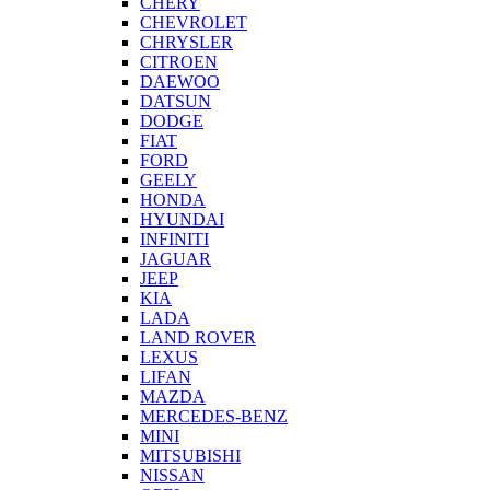
CHERY
CHEVROLET
CHRYSLER
CITROEN
DAEWOO
DATSUN
DODGE
FIAT
FORD
GEELY
HONDA
HYUNDAI
INFINITI
JAGUAR
JEEP
KIA
LADA
LAND ROVER
LEXUS
LIFAN
MAZDA
MERCEDES-BENZ
MINI
MITSUBISHI
NISSAN