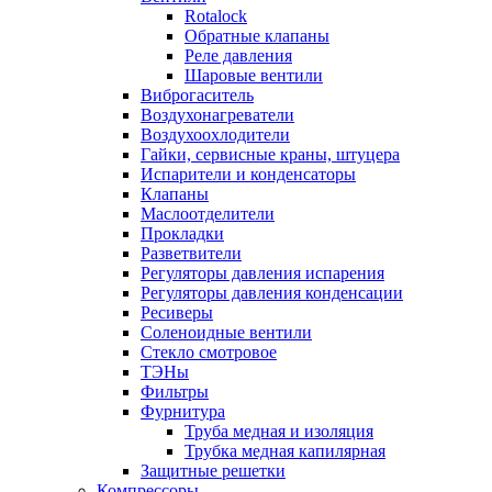
Rotalock
Обратные клапаны
Реле давления
Шаровые вентили
Виброгаситель
Воздухонагреватели
Воздухоохлодители
Гайки, сервисные краны, штуцера
Испарители и конденсаторы
Клапаны
Маслоотделители
Прокладки
Разветвители
Регуляторы давления испарения
Регуляторы давления конденсации
Ресиверы
Соленоидные вентили
Стекло смотровое
ТЭНы
Фильтры
Фурнитура
Труба медная и изоляция
Трубка медная капилярная
Защитные решетки
Компрессоры