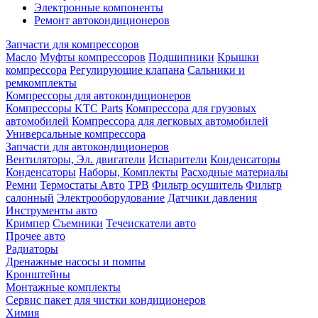
Электронные компоненты
Ремонт автокондиционеров
Запчасти для компрессоров
Масло
Муфты компрессоров
Подшипники
Крышки
компрессора
Регулирующие клапана
Сальники и
ремкомплекты
Компрессоры для автокондиционеров
Компрессоры KTC Parts
Компрессора для грузовых
автомобилей
Компрессора для легковых автомобилей
Универсальные компрессора
Запчасти для автокондиционеров
Вентиляторы, Эл. двигатели
Испарители
Конденсаторы
Конденсаторы
Наборы, Комплекты
Расходные материалы
Ремни
Термостаты Авто
ТРВ
Фильтр осушитель
Фильтр
салонный
Электрооборудование
Датчики давления
Инструменты авто
Кримпер
Съемники
Течеискатели авто
Прочее авто
Радиаторы
Дренажные насосы и помпы
Кронштейны
Монтажные комплекты
Сервис пакет для чистки кондиционеров
Химия