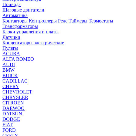
Привода
Шаговые двигатели
Автоматика
Контакторы
Контроллеры
Реле
Таймеры
Термостаты
Трансформаторы
Блоки управления и платы
Датчики
Конденсаторы электрические
Пульты
ACURA
ALFA ROMEO
AUDI
BMW
BUICK
CADILLAC
CHERY
CHEVROLET
CHRYSLER
CITROEN
DAEWOO
DATSUN
DODGE
FIAT
FORD
GEELY