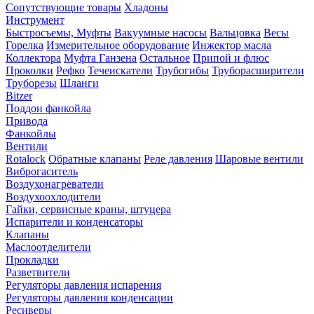
Сопутствующие товары
Хладоны
Инструмент
Быстросъемы, Муфты
Вакуумные насосы
Вальцовка
Весы
Горелка
Измерительное оборудование
Инжектор масла
Коллектора
Муфта Ганзена
Остальное
Припой и флюс
Проколки
Рефко
Течеискатели
Трубогибы
Труборасширители
Труборезы
Шланги
Bitzer
Поддон фанкойла
Привода
Фанкойлы
Вентили
Rotalock
Обратные клапаны
Реле давления
Шаровые вентили
Виброгаситель
Воздухонагреватели
Воздухоохлодители
Гайки, сервисные краны, штуцера
Испарители и конденсаторы
Клапаны
Маслоотделители
Прокладки
Разветвители
Регуляторы давления испарения
Регуляторы давления конденсации
Ресиверы