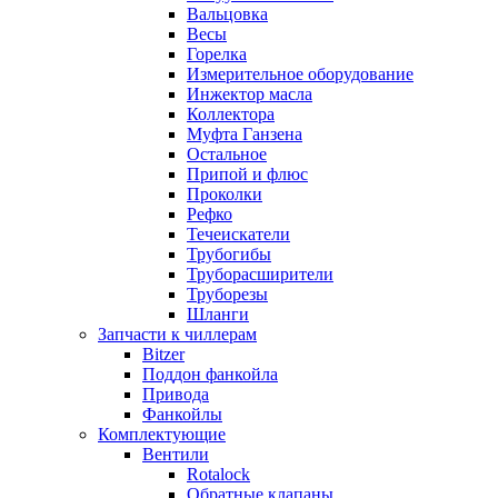
Вальцовка
Весы
Горелка
Измерительное оборудование
Инжектор масла
Коллектора
Муфта Ганзена
Остальное
Припой и флюс
Проколки
Рефко
Течеискатели
Трубогибы
Труборасширители
Труборезы
Шланги
Запчасти к чиллерам
Bitzer
Поддон фанкойла
Привода
Фанкойлы
Комплектующие
Вентили
Rotalock
Обратные клапаны