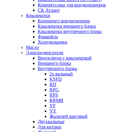
Компрессоры для кондиционеров
СК Атлант
Крыльчатки
Колонного кондиционера
Крыльчатки внешнего блока
Крыльчатки внутреннего блока
Фанкойла
Холодильника
Масло
Электродвигатели
Вентилятор с крыльчаткой
Внешнего блока
Внутреннего блока
2х вальный
KSFD
RD
RPG
RPS
RRMB
YF
YY
Жалюзей шаговый
Двухвальные
Для витрин