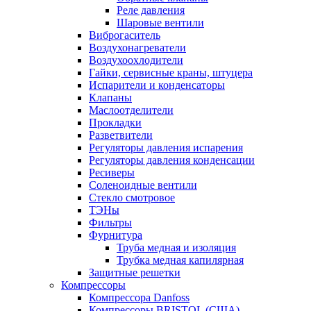
Реле давления
Шаровые вентили
Виброгаситель
Воздухонагреватели
Воздухоохлодители
Гайки, сервисные краны, штуцера
Испарители и конденсаторы
Клапаны
Маслоотделители
Прокладки
Разветвители
Регуляторы давления испарения
Регуляторы давления конденсации
Ресиверы
Соленоидные вентили
Стекло смотровое
ТЭНы
Фильтры
Фурнитура
Труба медная и изоляция
Трубка медная капилярная
Защитные решетки
Компрессоры
Компрессора Danfoss
Компрессоры BRISTOL (США)