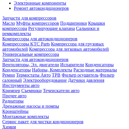
Электронные компоненты
Ремонт автокондиционеров
Запчасти для компрессоров
Масло
Муфты компрессоров
Подшипники
Крышки
компрессора
Регулирующие клапана
Сальники и
ремкомплекты
Компрессоры для автокондиционеров
Компрессоры KTC Parts
Компрессора для грузовых
автомобилей
Компрессора для легковых автомобилей
Универсальные компрессора
Запчасти для автокондиционеров
Вентиляторы, Эл. двигатели
Испарители
Конденсаторы
Конденсаторы
Наборы, Комплекты
Расходные материалы
Ремни
Термостаты Авто
ТРВ
Фильтр осушитель
Фильтр
салонный
Электрооборудование
Датчики давления
Инструменты авто
Кримпер
Съемники
Течеискатели авто
Прочее авто
Радиаторы
Дренажные насосы и помпы
Кронштейны
Монтажные комплекты
Сервис пакет для чистки кондиционеров
Химия