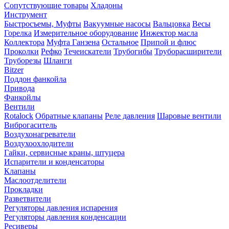
Сопутствующие товары
Хладоны
Инструмент
Быстросъемы, Муфты
Вакуумные насосы
Вальцовка
Весы
Горелка
Измерительное оборудование
Инжектор масла
Коллектора
Муфта Ганзена
Остальное
Припой и флюс
Проколки
Рефко
Течеискатели
Трубогибы
Труборасширители
Труборезы
Шланги
Bitzer
Поддон фанкойла
Привода
Фанкойлы
Вентили
Rotalock
Обратные клапаны
Реле давления
Шаровые вентили
Виброгаситель
Воздухонагреватели
Воздухоохлодители
Гайки, сервисные краны, штуцера
Испарители и конденсаторы
Клапаны
Маслоотделители
Прокладки
Разветвители
Регуляторы давления испарения
Регуляторы давления конденсации
Ресиверы