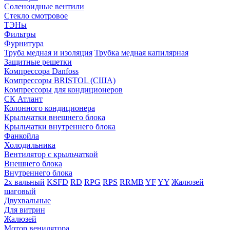
Соленоидные вентили
Стекло смотровое
ТЭНы
Фильтры
Фурнитура
Труба медная и изоляция
Трубка медная капилярная
Защитные решетки
Компрессора Danfoss
Компрессоры BRISTOL (США)
Компрессоры для кондиционеров
СК Атлант
Колонного кондиционера
Крыльчатки внешнего блока
Крыльчатки внутреннего блока
Фанкойла
Холодильника
Вентилятор с крыльчаткой
Внешнего блока
Внутреннего блока
2х вальный
KSFD
RD
RPG
RPS
RRMB
YF
YY
Жалюзей
шаговый
Двухвальные
Для витрин
Жалюзей
Мотор венилятора