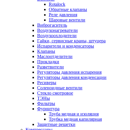
Rotalock
Обратные клапаны
Реле давления
Шаровые вентили
Виброгаситель
Воздухонагреватели
Воздухоохлодители
Гайки, сервисные краны, штуцера
Испарители и конденсаторы
Клапаны
Маслоотделители
Прокладки
Разветвители
Регуляторы давления испарения
Регуляторы давления конденсации
Ресиверы
Соленоидные вентили
Стекло смотровое
ТЭНы
Фильтры
Фурнитура
Труба медная и изоляция
Трубка медная капилярная
Защитные решетки
Компрессоры