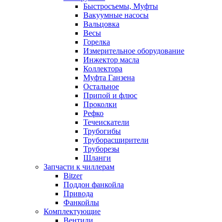
Быстросъемы, Муфты
Вакуумные насосы
Вальцовка
Весы
Горелка
Измерительное оборудование
Инжектор масла
Коллектора
Муфта Ганзена
Остальное
Припой и флюс
Проколки
Рефко
Течеискатели
Трубогибы
Труборасширители
Труборезы
Шланги
Запчасти к чиллерам
Bitzer
Поддон фанкойла
Привода
Фанкойлы
Комплектующие
Вентили