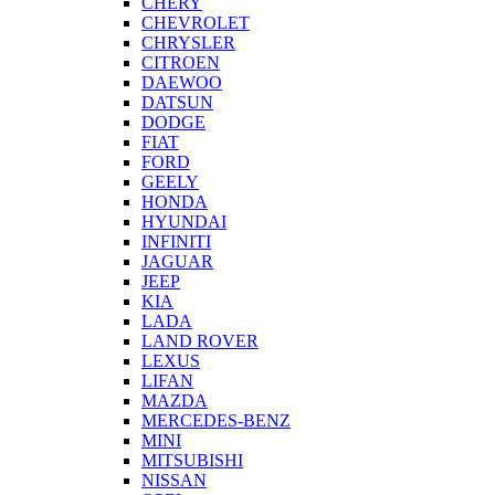
CHERY
CHEVROLET
CHRYSLER
CITROEN
DAEWOO
DATSUN
DODGE
FIAT
FORD
GEELY
HONDA
HYUNDAI
INFINITI
JAGUAR
JEEP
KIA
LADA
LAND ROVER
LEXUS
LIFAN
MAZDA
MERCEDES-BENZ
MINI
MITSUBISHI
NISSAN