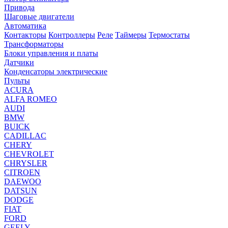
Привода
Шаговые двигатели
Автоматика
Контакторы
Контроллеры
Реле
Таймеры
Термостаты
Трансформаторы
Блоки управления и платы
Датчики
Конденсаторы электрические
Пульты
ACURA
ALFA ROMEO
AUDI
BMW
BUICK
CADILLAC
CHERY
CHEVROLET
CHRYSLER
CITROEN
DAEWOO
DATSUN
DODGE
FIAT
FORD
GEELY