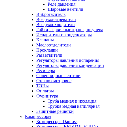
Реле давления
Шаровые вентили
Виброгаситель
Воздухонагреватели
Воздухоохлодители
Гайки, сервисные краны, штуцера
Испарители и конденсаторы
Клапаны
Маслоотделители
Прокладки
Разветвители
Регуляторы давления испарения
Регуляторы давления конденсации
Ресиверы
Соленоидные вентили
Стекло смотровое
ТЭНы
Фильтры
Фурнитура
Труба медная и изоляция
Трубка медная капилярная
Защитные решетки
Компрессоры
Компрессора Danfoss
Компрессоры BRISTOL (США)