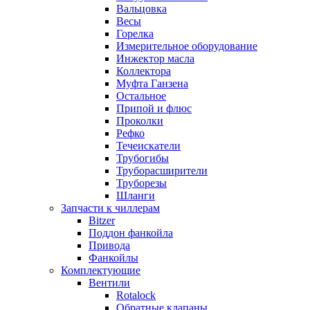
Вальцовка
Весы
Горелка
Измерительное оборудование
Инжектор масла
Коллектора
Муфта Ганзена
Остальное
Припой и флюс
Проколки
Рефко
Течеискатели
Трубогибы
Труборасширители
Труборезы
Шланги
Запчасти к чиллерам
Bitzer
Поддон фанкойла
Привода
Фанкойлы
Комплектующие
Вентили
Rotalock
Обратные клапаны