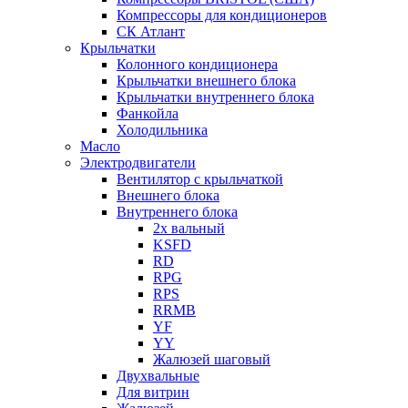
Компрессоры для кондиционеров
СК Атлант
Крыльчатки
Колонного кондиционера
Крыльчатки внешнего блока
Крыльчатки внутреннего блока
Фанкойла
Холодильника
Масло
Электродвигатели
Вентилятор с крыльчаткой
Внешнего блока
Внутреннего блока
2х вальный
KSFD
RD
RPG
RPS
RRMB
YF
YY
Жалюзей шаговый
Двухвальные
Для витрин