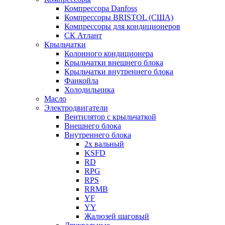
Компрессора Danfoss
Компрессоры BRISTOL (США)
Компрессоры для кондиционеров
СК Атлант
Крыльчатки
Колонного кондиционера
Крыльчатки внешнего блока
Крыльчатки внутреннего блока
Фанкойла
Холодильника
Масло
Электродвигатели
Вентилятор с крыльчаткой
Внешнего блока
Внутреннего блока
2х вальный
KSFD
RD
RPG
RPS
RRMB
YF
YY
Жалюзей шаговый