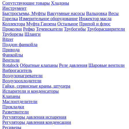
Сопутствующие товары
Хладоны
Инструмент
Быстросъемы, Муфты
Вакуумные насосы
Вальцовка
Весы
Горелка
Измерительное оборудование
Инжектор масла
Коллектора
Муфта Ганзена
Остальное
Припой и флюс
Проколки
Рефко
Течеискатели
Трубогибы
Труборасширители
Труборезы
Шланги
Bitzer
Поддон фанкойла
Привода
Фанкойлы
Вентили
Rotalock
Обратные клапаны
Реле давления
Шаровые вентили
Виброгаситель
Воздухонагреватели
Воздухоохлодители
Гайки, сервисные краны, штуцера
Испарители и конденсаторы
Клапаны
Маслоотделители
Прокладки
Разветвители
Регуляторы давления испарения
Регуляторы давления конденсации
Ресиверы