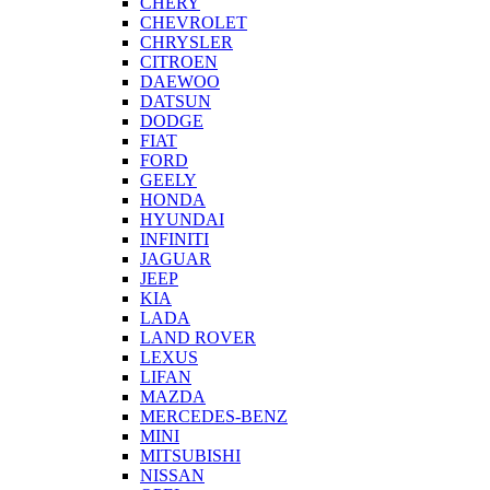
CHERY
CHEVROLET
CHRYSLER
CITROEN
DAEWOO
DATSUN
DODGE
FIAT
FORD
GEELY
HONDA
HYUNDAI
INFINITI
JAGUAR
JEEP
KIA
LADA
LAND ROVER
LEXUS
LIFAN
MAZDA
MERCEDES-BENZ
MINI
MITSUBISHI
NISSAN