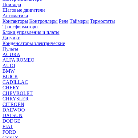
Привода
Шаговые двигатели
Автоматика
Контакторы
Контроллеры
Реле
Таймеры
Термостаты
Трансформаторы
Блоки управления и платы
Датчики
Конденсаторы электрические
Пульты
ACURA
ALFA ROMEO
AUDI
BMW
BUICK
CADILLAC
CHERY
CHEVROLET
CHRYSLER
CITROEN
DAEWOO
DATSUN
DODGE
FIAT
FORD
GEELY