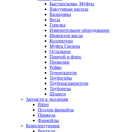
Быстросъемы, Муфты
Вакуумные насосы
Вальцовка
Весы
Горелка
Измерительное оборудование
Инжектор масла
Коллектора
Муфта Ганзена
Остальное
Припой и флюс
Проколки
Рефко
Течеискатели
Трубогибы
Труборасширители
Труборезы
Шланги
Запчасти к чиллерам
Bitzer
Поддон фанкойла
Привода
Фанкойлы
Комплектующие
Вентили