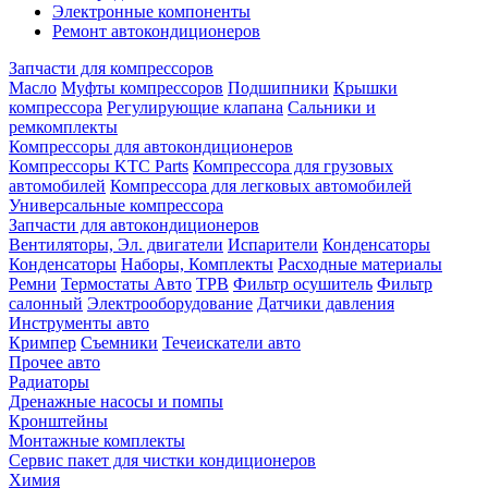
Электронные компоненты
Ремонт автокондиционеров
Запчасти для компрессоров
Масло
Муфты компрессоров
Подшипники
Крышки
компрессора
Регулирующие клапана
Сальники и
ремкомплекты
Компрессоры для автокондиционеров
Компрессоры KTC Parts
Компрессора для грузовых
автомобилей
Компрессора для легковых автомобилей
Универсальные компрессора
Запчасти для автокондиционеров
Вентиляторы, Эл. двигатели
Испарители
Конденсаторы
Конденсаторы
Наборы, Комплекты
Расходные материалы
Ремни
Термостаты Авто
ТРВ
Фильтр осушитель
Фильтр
салонный
Электрооборудование
Датчики давления
Инструменты авто
Кримпер
Съемники
Течеискатели авто
Прочее авто
Радиаторы
Дренажные насосы и помпы
Кронштейны
Монтажные комплекты
Сервис пакет для чистки кондиционеров
Химия