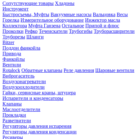
Сопутствующие товары
Хладоны
Инструмент
Быстросъемы, Муфты
Вакуумные насосы
Вальцовка
Весы
Горелка
Измерительное оборудование
Инжектор масла
Коллектора
Муфта Ганзена
Остальное
Припой и флюс
Проколки
Рефко
Течеискатели
Трубогибы
Труборасширители
Труборезы
Шланги
Bitzer
Поддон фанкойла
Привода
Фанкойлы
Вентили
Rotalock
Обратные клапаны
Реле давления
Шаровые вентили
Виброгаситель
Воздухонагреватели
Воздухоохлодители
Гайки, сервисные краны, штуцера
Испарители и конденсаторы
Клапаны
Маслоотделители
Прокладки
Разветвители
Регуляторы давления испарения
Регуляторы давления конденсации
Ресиверы