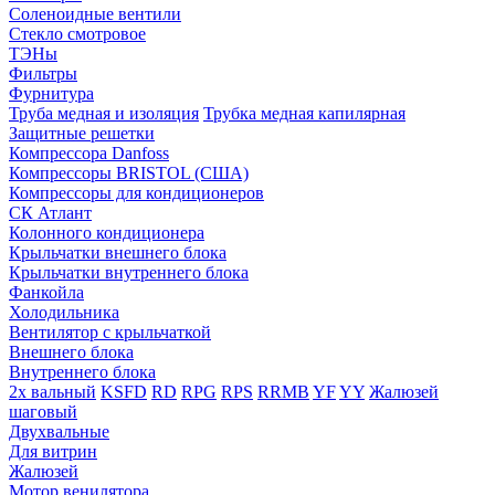
Соленоидные вентили
Стекло смотровое
ТЭНы
Фильтры
Фурнитура
Труба медная и изоляция
Трубка медная капилярная
Защитные решетки
Компрессора Danfoss
Компрессоры BRISTOL (США)
Компрессоры для кондиционеров
СК Атлант
Колонного кондиционера
Крыльчатки внешнего блока
Крыльчатки внутреннего блока
Фанкойла
Холодильника
Вентилятор с крыльчаткой
Внешнего блока
Внутреннего блока
2х вальный
KSFD
RD
RPG
RPS
RRMB
YF
YY
Жалюзей
шаговый
Двухвальные
Для витрин
Жалюзей
Мотор венилятора