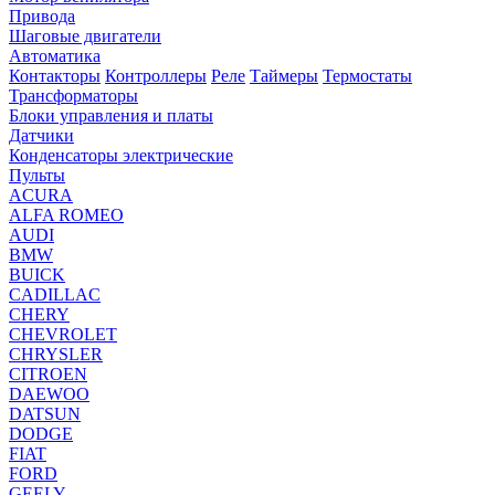
Привода
Шаговые двигатели
Автоматика
Контакторы
Контроллеры
Реле
Таймеры
Термостаты
Трансформаторы
Блоки управления и платы
Датчики
Конденсаторы электрические
Пульты
ACURA
ALFA ROMEO
AUDI
BMW
BUICK
CADILLAC
CHERY
CHEVROLET
CHRYSLER
CITROEN
DAEWOO
DATSUN
DODGE
FIAT
FORD
GEELY