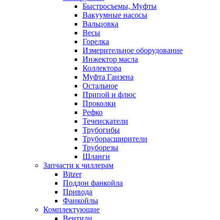
Быстросъемы, Муфты
Вакуумные насосы
Вальцовка
Весы
Горелка
Измерительное оборудование
Инжектор масла
Коллектора
Муфта Ганзена
Остальное
Припой и флюс
Проколки
Рефко
Течеискатели
Трубогибы
Труборасширители
Труборезы
Шланги
Запчасти к чиллерам
Bitzer
Поддон фанкойла
Привода
Фанкойлы
Комплектующие
Вентили