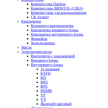
Компрессора Danfoss
Компрессоры BRISTOL (США)
Компрессоры для кондиционеров
СК Атлант
Крыльчатки
Колонного кондиционера
Крыльчатки внешнего блока
Крыльчатки внутреннего блока
Фанкойла
Холодильника
Масло
Электродвигатели
Вентилятор с крыльчаткой
Внешнего блока
Внутреннего блока
2х вальный
KSFD
RD
RPG
RPS
RRMB
YF
YY
Жалюзей шаговый