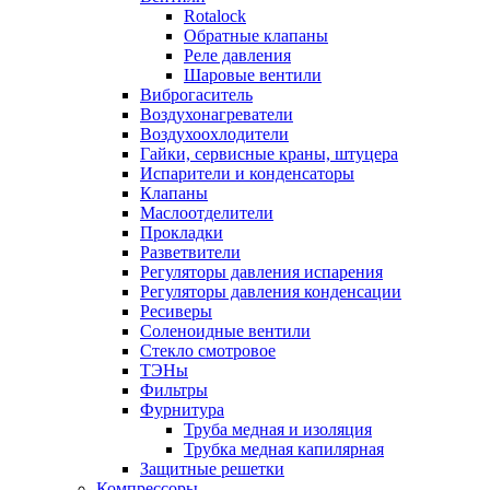
Rotalock
Обратные клапаны
Реле давления
Шаровые вентили
Виброгаситель
Воздухонагреватели
Воздухоохлодители
Гайки, сервисные краны, штуцера
Испарители и конденсаторы
Клапаны
Маслоотделители
Прокладки
Разветвители
Регуляторы давления испарения
Регуляторы давления конденсации
Ресиверы
Соленоидные вентили
Стекло смотровое
ТЭНы
Фильтры
Фурнитура
Труба медная и изоляция
Трубка медная капилярная
Защитные решетки
Компрессоры