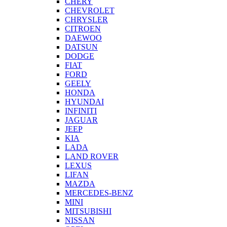
CHERY
CHEVROLET
CHRYSLER
CITROEN
DAEWOO
DATSUN
DODGE
FIAT
FORD
GEELY
HONDA
HYUNDAI
INFINITI
JAGUAR
JEEP
KIA
LADA
LAND ROVER
LEXUS
LIFAN
MAZDA
MERCEDES-BENZ
MINI
MITSUBISHI
NISSAN