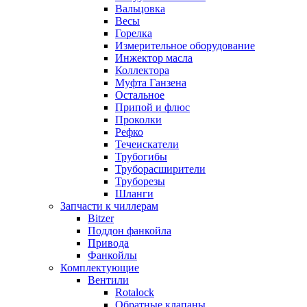
Вальцовка
Весы
Горелка
Измерительное оборудование
Инжектор масла
Коллектора
Муфта Ганзена
Остальное
Припой и флюс
Проколки
Рефко
Течеискатели
Трубогибы
Труборасширители
Труборезы
Шланги
Запчасти к чиллерам
Bitzer
Поддон фанкойла
Привода
Фанкойлы
Комплектующие
Вентили
Rotalock
Обратные клапаны