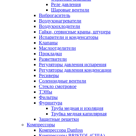
Реле давления
Шаровые вентили
Виброгаситель
Воздухонагреватели
Воздухоохлодители
Гайки, сервисные краны, штуцера
Испарители и конденсаторы
Клапаны
Маслоотделители
Прокладки
Разветвители
Регуляторы давления испарения
Регуляторы давления конденсации
Ресиверы
Соленоидные вентили
Стекло смотровое
ТЭНы
Фильтры
Фурнитура
Труба медная и изоляция
Трубка медная капилярная
Защитные решетки
Компрессоры
Компрессора Danfoss
Компрессоры BRISTOL (США)