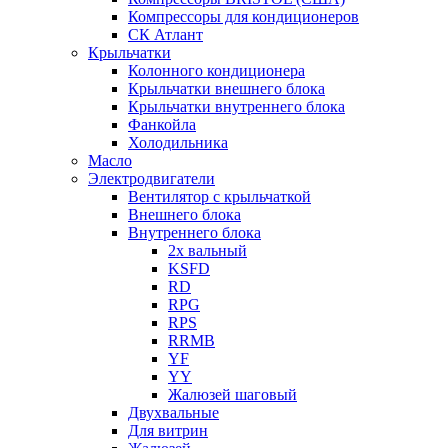
Компрессоры для кондиционеров
СК Атлант
Крыльчатки
Колонного кондиционера
Крыльчатки внешнего блока
Крыльчатки внутреннего блока
Фанкойла
Холодильника
Масло
Электродвигатели
Вентилятор с крыльчаткой
Внешнего блока
Внутреннего блока
2х вальный
KSFD
RD
RPG
RPS
RRMB
YF
YY
Жалюзей шаговый
Двухвальные
Для витрин