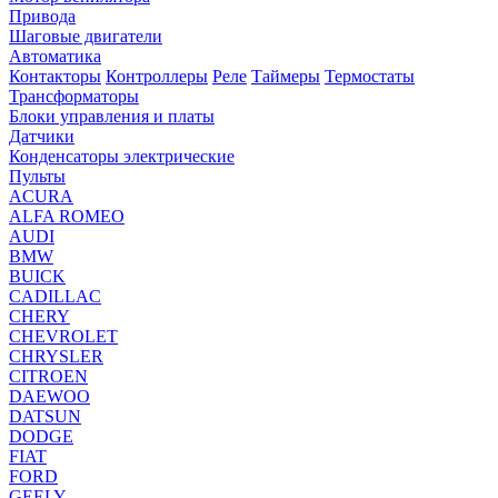
Привода
Шаговые двигатели
Автоматика
Контакторы
Контроллеры
Реле
Таймеры
Термостаты
Трансформаторы
Блоки управления и платы
Датчики
Конденсаторы электрические
Пульты
ACURA
ALFA ROMEO
AUDI
BMW
BUICK
CADILLAC
CHERY
CHEVROLET
CHRYSLER
CITROEN
DAEWOO
DATSUN
DODGE
FIAT
FORD
GEELY