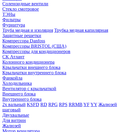
Соленоидные вентили
Стекло смотровое
ТЭНы
Фильтры
Фурнитура
Труба медная и изоляция
Трубка медная капилярная
Защитные решетки
Компрессора Danfoss
Компрессоры BRISTOL (США)
Компрессоры для кондиционеров
СК Атлант
Колонного кондиционера
Крыльчатки внешнего блока
Крыльчатки внутреннего блока
Фанкойла
Холодильника
Вентилятор с крыльчаткой
Внешнего блока
Внутреннего блока
2х вальный
KSFD
RD
RPG
RPS
RRMB
YF
YY
Жалюзей
шаговый
Двухвальные
Для витрин
Жалюзей
Мотор венилятора