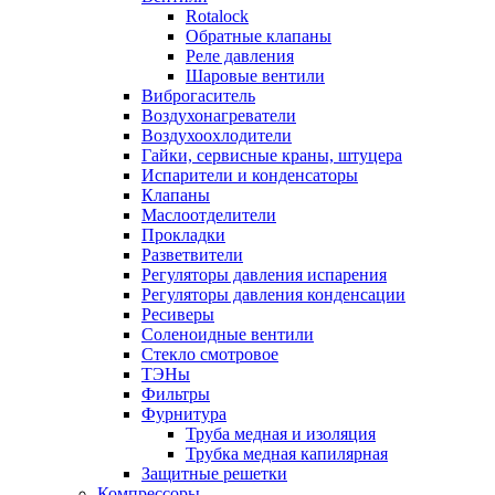
Rotalock
Обратные клапаны
Реле давления
Шаровые вентили
Виброгаситель
Воздухонагреватели
Воздухоохлодители
Гайки, сервисные краны, штуцера
Испарители и конденсаторы
Клапаны
Маслоотделители
Прокладки
Разветвители
Регуляторы давления испарения
Регуляторы давления конденсации
Ресиверы
Соленоидные вентили
Стекло смотровое
ТЭНы
Фильтры
Фурнитура
Труба медная и изоляция
Трубка медная капилярная
Защитные решетки
Компрессоры