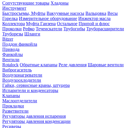
Сопутствующие товары
Хладоны
Инструмент
Быстросъемы, Муфты
Вакуумные насосы
Вальцовка
Весы
Горелка
Измерительное оборудование
Инжектор масла
Коллектора
Муфта Ганзена
Остальное
Припой и флюс
Проколки
Рефко
Течеискатели
Трубогибы
Труборасширители
Труборезы
Шланги
Bitzer
Поддон фанкойла
Привода
Фанкойлы
Вентили
Rotalock
Обратные клапаны
Реле давления
Шаровые вентили
Виброгаситель
Воздухонагреватели
Воздухоохлодители
Гайки, сервисные краны, штуцера
Испарители и конденсаторы
Клапаны
Маслоотделители
Прокладки
Разветвители
Регуляторы давления испарения
Регуляторы давления конденсации
Ресиверы