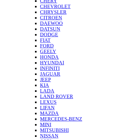
CHERY
CHEVROLET
CHRYSLER
CITROEN
DAEWOO
DATSUN
DODGE
FIAT
FORD
GEELY
HONDA
HYUNDAI
INFINITI
JAGUAR
JEEP
KIA
LADA
LAND ROVER
LEXUS
LIFAN
MAZDA
MERCEDES-BENZ
MINI
MITSUBISHI
NISSAN