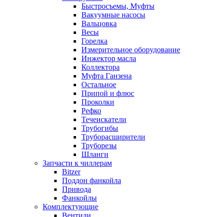
Быстросъемы, Муфты
Вакуумные насосы
Вальцовка
Весы
Горелка
Измерительное оборудование
Инжектор масла
Коллектора
Муфта Ганзена
Остальное
Припой и флюс
Проколки
Рефко
Течеискатели
Трубогибы
Труборасширители
Труборезы
Шланги
Запчасти к чиллерам
Bitzer
Поддон фанкойла
Привода
Фанкойлы
Комплектующие
Вентили