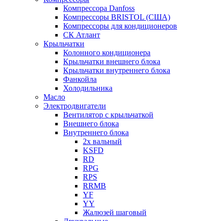
Компрессора Danfoss
Компрессоры BRISTOL (США)
Компрессоры для кондиционеров
СК Атлант
Крыльчатки
Колонного кондиционера
Крыльчатки внешнего блока
Крыльчатки внутреннего блока
Фанкойла
Холодильника
Масло
Электродвигатели
Вентилятор с крыльчаткой
Внешнего блока
Внутреннего блока
2х вальный
KSFD
RD
RPG
RPS
RRMB
YF
YY
Жалюзей шаговый