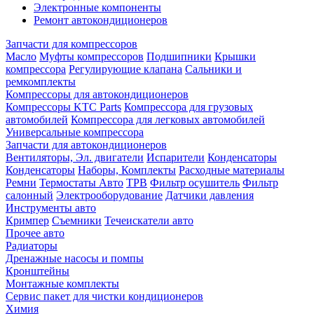
Электронные компоненты
Ремонт автокондиционеров
Запчасти для компрессоров
Масло
Муфты компрессоров
Подшипники
Крышки
компрессора
Регулирующие клапана
Сальники и
ремкомплекты
Компрессоры для автокондиционеров
Компрессоры KTC Parts
Компрессора для грузовых
автомобилей
Компрессора для легковых автомобилей
Универсальные компрессора
Запчасти для автокондиционеров
Вентиляторы, Эл. двигатели
Испарители
Конденсаторы
Конденсаторы
Наборы, Комплекты
Расходные материалы
Ремни
Термостаты Авто
ТРВ
Фильтр осушитель
Фильтр
салонный
Электрооборудование
Датчики давления
Инструменты авто
Кримпер
Съемники
Течеискатели авто
Прочее авто
Радиаторы
Дренажные насосы и помпы
Кронштейны
Монтажные комплекты
Сервис пакет для чистки кондиционеров
Химия