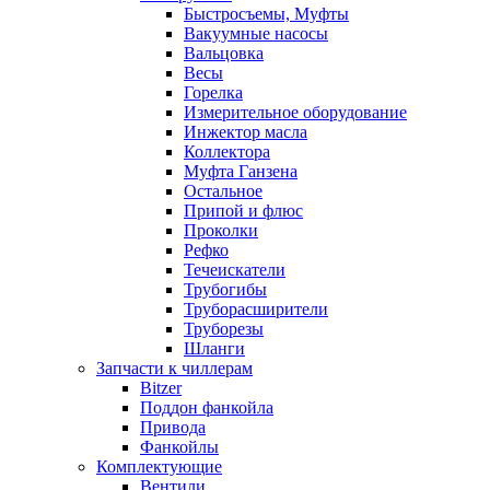
Быстросъемы, Муфты
Вакуумные насосы
Вальцовка
Весы
Горелка
Измерительное оборудование
Инжектор масла
Коллектора
Муфта Ганзена
Остальное
Припой и флюс
Проколки
Рефко
Течеискатели
Трубогибы
Труборасширители
Труборезы
Шланги
Запчасти к чиллерам
Bitzer
Поддон фанкойла
Привода
Фанкойлы
Комплектующие
Вентили