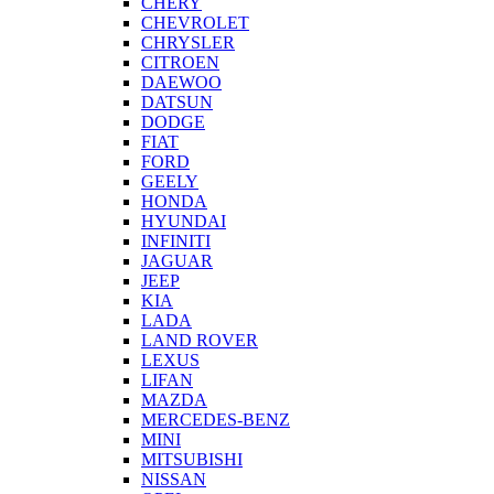
CHERY
CHEVROLET
CHRYSLER
CITROEN
DAEWOO
DATSUN
DODGE
FIAT
FORD
GEELY
HONDA
HYUNDAI
INFINITI
JAGUAR
JEEP
KIA
LADA
LAND ROVER
LEXUS
LIFAN
MAZDA
MERCEDES-BENZ
MINI
MITSUBISHI
NISSAN