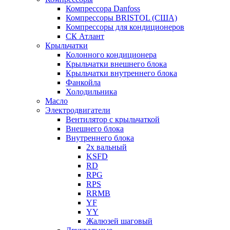
Компрессора Danfoss
Компрессоры BRISTOL (США)
Компрессоры для кондиционеров
СК Атлант
Крыльчатки
Колонного кондиционера
Крыльчатки внешнего блока
Крыльчатки внутреннего блока
Фанкойла
Холодильника
Масло
Электродвигатели
Вентилятор с крыльчаткой
Внешнего блока
Внутреннего блока
2х вальный
KSFD
RD
RPG
RPS
RRMB
YF
YY
Жалюзей шаговый