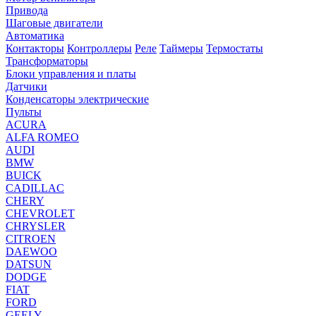
Привода
Шаговые двигатели
Автоматика
Контакторы
Контроллеры
Реле
Таймеры
Термостаты
Трансформаторы
Блоки управления и платы
Датчики
Конденсаторы электрические
Пульты
ACURA
ALFA ROMEO
AUDI
BMW
BUICK
CADILLAC
CHERY
CHEVROLET
CHRYSLER
CITROEN
DAEWOO
DATSUN
DODGE
FIAT
FORD
GEELY