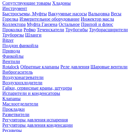
Сопутствующие товары
Хладоны
Инструмент
Быстросъемы, Муфты
Вакуумные насосы
Вальцовка
Весы
Горелка
Измерительное оборудование
Инжектор масла
Коллектора
Муфта Ганзена
Остальное
Припой и флюс
Проколки
Рефко
Течеискатели
Трубогибы
Труборасширители
Труборезы
Шланги
Bitzer
Поддон фанкойла
Привода
Фанкойлы
Вентили
Rotalock
Обратные клапаны
Реле давления
Шаровые вентили
Виброгаситель
Воздухонагреватели
Воздухоохлодители
Гайки, сервисные краны, штуцера
Испарители и конденсаторы
Клапаны
Маслоотделители
Прокладки
Разветвители
Регуляторы давления испарения
Регуляторы давления конденсации
Ресиверы