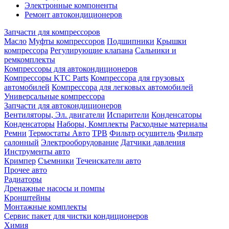
Электронные компоненты
Ремонт автокондиционеров
Запчасти для компрессоров
Масло
Муфты компрессоров
Подшипники
Крышки
компрессора
Регулирующие клапана
Сальники и
ремкомплекты
Компрессоры для автокондиционеров
Компрессоры KTC Parts
Компрессора для грузовых
автомобилей
Компрессора для легковых автомобилей
Универсальные компрессора
Запчасти для автокондиционеров
Вентиляторы, Эл. двигатели
Испарители
Конденсаторы
Конденсаторы
Наборы, Комплекты
Расходные материалы
Ремни
Термостаты Авто
ТРВ
Фильтр осушитель
Фильтр
салонный
Электрооборудование
Датчики давления
Инструменты авто
Кримпер
Съемники
Течеискатели авто
Прочее авто
Радиаторы
Дренажные насосы и помпы
Кронштейны
Монтажные комплекты
Сервис пакет для чистки кондиционеров
Химия