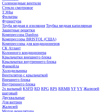
Соленоидные вентили
Стекло смотровое
ТЭНы
Фильтры
Фурнитура
Труба медная и изоляция
Трубка медная капилярная
Защитные решетки
Компрессора Danfoss
Компрессоры BRISTOL (США)
Компрессоры для кондиционеров
СК Атлант
Колонного кондиционера
Крыльчатки внешнего блока
Крыльчатки внутреннего блока
Фанкойла
Холодильника
Вентилятор с крыльчаткой
Внешнего блока
Внутреннего блока
2х вальный
KSFD
RD
RPG
RPS
RRMB
YF
YY
Жалюзей
шаговый
Двухвальные
Для витрин
Жалюзей
Мотор венилятора