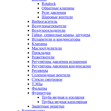
Rotalock
Обратные клапаны
Реле давления
Шаровые вентили
Виброгаситель
Воздухонагреватели
Воздухоохлодители
Гайки, сервисные краны, штуцера
Испарители и конденсаторы
Клапаны
Маслоотделители
Прокладки
Разветвители
Регуляторы давления испарения
Регуляторы давления конденсации
Ресиверы
Соленоидные вентили
Стекло смотровое
ТЭНы
Фильтры
Фурнитура
Труба медная и изоляция
Трубка медная капилярная
Защитные решетки
Компрессоры