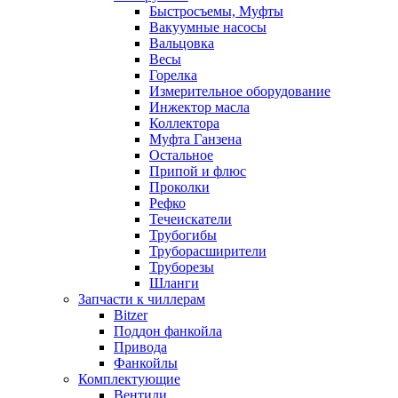
Быстросъемы, Муфты
Вакуумные насосы
Вальцовка
Весы
Горелка
Измерительное оборудование
Инжектор масла
Коллектора
Муфта Ганзена
Остальное
Припой и флюс
Проколки
Рефко
Течеискатели
Трубогибы
Труборасширители
Труборезы
Шланги
Запчасти к чиллерам
Bitzer
Поддон фанкойла
Привода
Фанкойлы
Комплектующие
Вентили