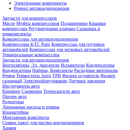
Электронные компоненты
Ремонт автокондиционеров
Запчасти для компрессоров
Масло
Муфты компрессоров
Подшипники
Крышки
компрессора
Регулирующие клапана
Сальники и
ремкомплекты
Компрессоры для автокондиционеров
Компрессоры KTC Parts
Компрессора для грузовых
автомобилей
Компрессора для легковых автомобилей
Универсальные компрессора
Запчасти для автокондиционеров
Вентиляторы, Эл. двигатели
Испарители
Конденсаторы
Конденсаторы
Наборы, Комплекты
Расходные материалы
Ремни
Термостаты Авто
ТРВ
Фильтр осушитель
Фильтр
салонный
Электрооборудование
Датчики давления
Инструменты авто
Кримпер
Съемники
Течеискатели авто
Прочее авто
Радиаторы
Дренажные насосы и помпы
Кронштейны
Монтажные комплекты
Сервис пакет для чистки кондиционеров
Химия