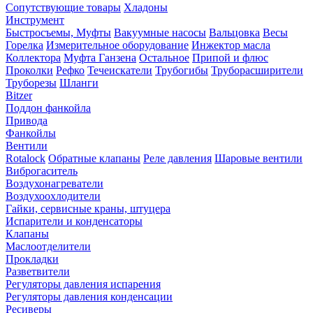
Сопутствующие товары
Хладоны
Инструмент
Быстросъемы, Муфты
Вакуумные насосы
Вальцовка
Весы
Горелка
Измерительное оборудование
Инжектор масла
Коллектора
Муфта Ганзена
Остальное
Припой и флюс
Проколки
Рефко
Течеискатели
Трубогибы
Труборасширители
Труборезы
Шланги
Bitzer
Поддон фанкойла
Привода
Фанкойлы
Вентили
Rotalock
Обратные клапаны
Реле давления
Шаровые вентили
Виброгаситель
Воздухонагреватели
Воздухоохлодители
Гайки, сервисные краны, штуцера
Испарители и конденсаторы
Клапаны
Маслоотделители
Прокладки
Разветвители
Регуляторы давления испарения
Регуляторы давления конденсации
Ресиверы