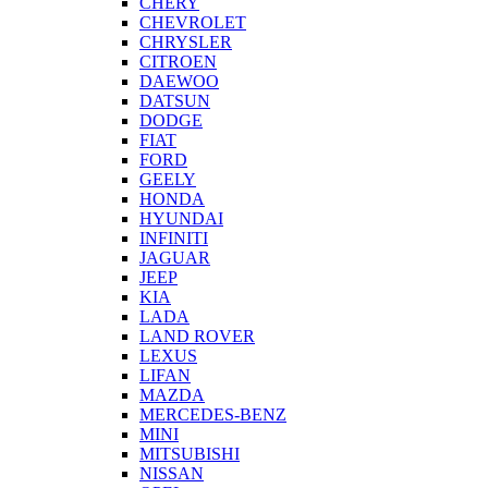
CHERY
CHEVROLET
CHRYSLER
CITROEN
DAEWOO
DATSUN
DODGE
FIAT
FORD
GEELY
HONDA
HYUNDAI
INFINITI
JAGUAR
JEEP
KIA
LADA
LAND ROVER
LEXUS
LIFAN
MAZDA
MERCEDES-BENZ
MINI
MITSUBISHI
NISSAN