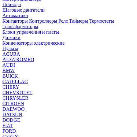
Привода
Шаговые двигатели
Автоматика
Контакторы
Контроллеры
Реле
Таймеры
Термостаты
Трансформаторы
Блоки управления и платы
Датчики
Конденсаторы электрические
Пульты
ACURA
ALFA ROMEO
AUDI
BMW
BUICK
CADILLAC
CHERY
CHEVROLET
CHRYSLER
CITROEN
DAEWOO
DATSUN
DODGE
FIAT
FORD
GEELY