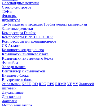
Соленоидные вентили
Стекло смотровое
ТЭНы
Фильтры
Фурнитура
Труба медная и изоляция
Трубка медная капилярная
Защитные решетки
Компрессора Danfoss
Компрессоры BRISTOL (США)
Компрессоры для кондиционеров
СК Атлант
Колонного кондиционера
Крыльчатки внешнего блока
Крыльчатки внутреннего блока
Фанкойла
Холодильника
Вентилятор с крыльчаткой
Внешнего блока
Внутреннего блока
2х вальный
KSFD
RD
RPG
RPS
RRMB
YF
YY
Жалюзей
шаговый
Двухвальные
Для витрин
Жалюзей
Мотор венилятора