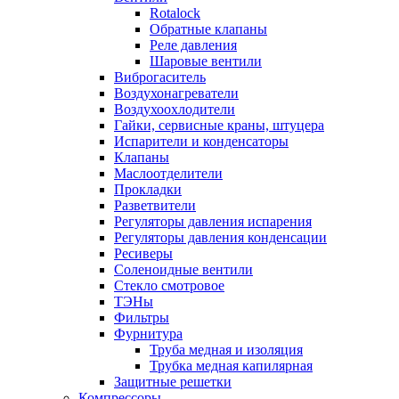
Rotalock
Обратные клапаны
Реле давления
Шаровые вентили
Виброгаситель
Воздухонагреватели
Воздухоохлодители
Гайки, сервисные краны, штуцера
Испарители и конденсаторы
Клапаны
Маслоотделители
Прокладки
Разветвители
Регуляторы давления испарения
Регуляторы давления конденсации
Ресиверы
Соленоидные вентили
Стекло смотровое
ТЭНы
Фильтры
Фурнитура
Труба медная и изоляция
Трубка медная капилярная
Защитные решетки
Компрессоры