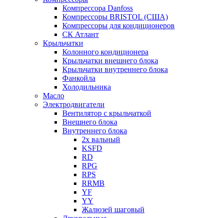
Компрессора Danfoss
Компрессоры BRISTOL (США)
Компрессоры для кондиционеров
СК Атлант
Крыльчатки
Колонного кондиционера
Крыльчатки внешнего блока
Крыльчатки внутреннего блока
Фанкойла
Холодильника
Масло
Электродвигатели
Вентилятор с крыльчаткой
Внешнего блока
Внутреннего блока
2х вальный
KSFD
RD
RPG
RPS
RRMB
YF
YY
Жалюзей шаговый