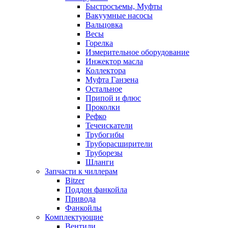
Быстросъемы, Муфты
Вакуумные насосы
Вальцовка
Весы
Горелка
Измерительное оборудование
Инжектор масла
Коллектора
Муфта Ганзена
Остальное
Припой и флюс
Проколки
Рефко
Течеискатели
Трубогибы
Труборасширители
Труборезы
Шланги
Запчасти к чиллерам
Bitzer
Поддон фанкойла
Привода
Фанкойлы
Комплектующие
Вентили