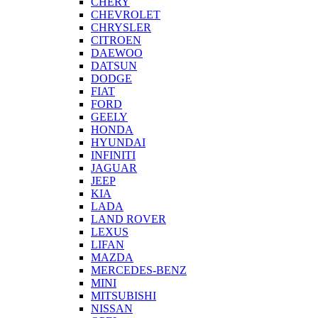
CHERY
CHEVROLET
CHRYSLER
CITROEN
DAEWOO
DATSUN
DODGE
FIAT
FORD
GEELY
HONDA
HYUNDAI
INFINITI
JAGUAR
JEEP
KIA
LADA
LAND ROVER
LEXUS
LIFAN
MAZDA
MERCEDES-BENZ
MINI
MITSUBISHI
NISSAN