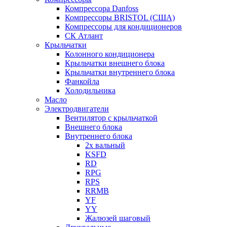
Компрессора Danfoss
Компрессоры BRISTOL (США)
Компрессоры для кондиционеров
СК Атлант
Крыльчатки
Колонного кондиционера
Крыльчатки внешнего блока
Крыльчатки внутреннего блока
Фанкойла
Холодильника
Масло
Электродвигатели
Вентилятор с крыльчаткой
Внешнего блока
Внутреннего блока
2х вальный
KSFD
RD
RPG
RPS
RRMB
YF
YY
Жалюзей шаговый