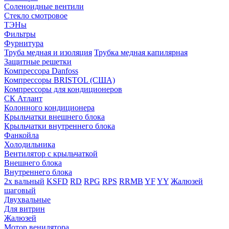
Соленоидные вентили
Стекло смотровое
ТЭНы
Фильтры
Фурнитура
Труба медная и изоляция
Трубка медная капилярная
Защитные решетки
Компрессора Danfoss
Компрессоры BRISTOL (США)
Компрессоры для кондиционеров
СК Атлант
Колонного кондиционера
Крыльчатки внешнего блока
Крыльчатки внутреннего блока
Фанкойла
Холодильника
Вентилятор с крыльчаткой
Внешнего блока
Внутреннего блока
2х вальный
KSFD
RD
RPG
RPS
RRMB
YF
YY
Жалюзей
шаговый
Двухвальные
Для витрин
Жалюзей
Мотор венилятора