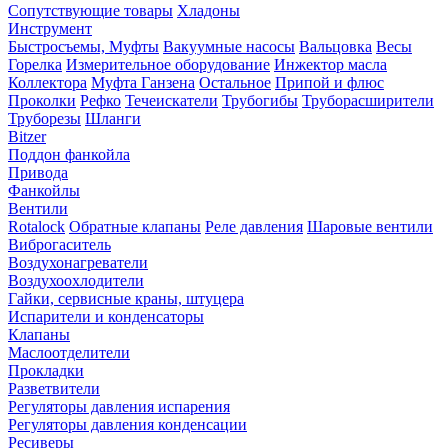
Сопутствующие товары
Хладоны
Инструмент
Быстросъемы, Муфты
Вакуумные насосы
Вальцовка
Весы
Горелка
Измерительное оборудование
Инжектор масла
Коллектора
Муфта Ганзена
Остальное
Припой и флюс
Проколки
Рефко
Течеискатели
Трубогибы
Труборасширители
Труборезы
Шланги
Bitzer
Поддон фанкойла
Привода
Фанкойлы
Вентили
Rotalock
Обратные клапаны
Реле давления
Шаровые вентили
Виброгаситель
Воздухонагреватели
Воздухоохлодители
Гайки, сервисные краны, штуцера
Испарители и конденсаторы
Клапаны
Маслоотделители
Прокладки
Разветвители
Регуляторы давления испарения
Регуляторы давления конденсации
Ресиверы