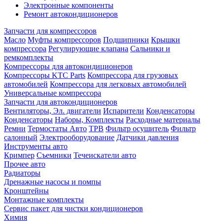
Электронные компоненты
Ремонт автокондиционеров
Запчасти для компрессоров
Масло
Муфты компрессоров
Подшипники
Крышки
компрессора
Регулирующие клапана
Сальники и
ремкомплекты
Компрессоры для автокондиционеров
Компрессоры KTC Parts
Компрессора для грузовых
автомобилей
Компрессора для легковых автомобилей
Универсальные компрессора
Запчасти для автокондиционеров
Вентиляторы, Эл. двигатели
Испарители
Конденсаторы
Конденсаторы
Наборы, Комплекты
Расходные материалы
Ремни
Термостаты Авто
ТРВ
Фильтр осушитель
Фильтр
салонный
Электрооборудование
Датчики давления
Инструменты авто
Кримпер
Съемники
Течеискатели авто
Прочее авто
Радиаторы
Дренажные насосы и помпы
Кронштейны
Монтажные комплекты
Сервис пакет для чистки кондиционеров
Химия