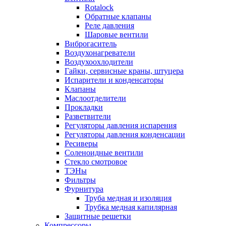
Rotalock
Обратные клапаны
Реле давления
Шаровые вентили
Виброгаситель
Воздухонагреватели
Воздухоохлодители
Гайки, сервисные краны, штуцера
Испарители и конденсаторы
Клапаны
Маслоотделители
Прокладки
Разветвители
Регуляторы давления испарения
Регуляторы давления конденсации
Ресиверы
Соленоидные вентили
Стекло смотровое
ТЭНы
Фильтры
Фурнитура
Труба медная и изоляция
Трубка медная капилярная
Защитные решетки
Компрессоры