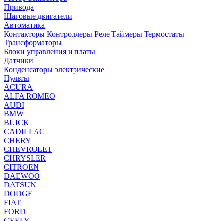
Привода
Шаговые двигатели
Автоматика
Контакторы
Контроллеры
Реле
Таймеры
Термостаты
Трансформаторы
Блоки управления и платы
Датчики
Конденсаторы электрические
Пульты
ACURA
ALFA ROMEO
AUDI
BMW
BUICK
CADILLAC
CHERY
CHEVROLET
CHRYSLER
CITROEN
DAEWOO
DATSUN
DODGE
FIAT
FORD
GEELY