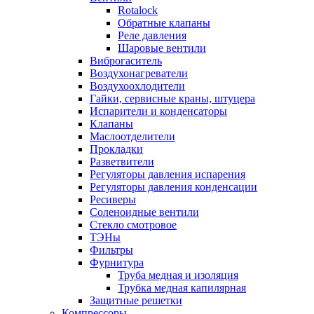
Rotalock
Обратные клапаны
Реле давления
Шаровые вентили
Виброгаситель
Воздухонагреватели
Воздухоохлодители
Гайки, сервисные краны, штуцера
Испарители и конденсаторы
Клапаны
Маслоотделители
Прокладки
Разветвители
Регуляторы давления испарения
Регуляторы давления конденсации
Ресиверы
Соленоидные вентили
Стекло смотровое
ТЭНы
Фильтры
Фурнитура
Труба медная и изоляция
Трубка медная капилярная
Защитные решетки
Компрессоры