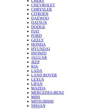
CHERY
CHEVROLET
CHRYSLER
CITROEN
DAEWOO
DATSUN
DODGE
FIAT
FORD
GEELY
HONDA
HYUNDAI
INFINITI
JAGUAR
JEEP
KIA
LADA
LAND ROVER
LEXUS
LIFAN
MAZDA
MERCEDES-BENZ
MINI
MITSUBISHI
NISSAN