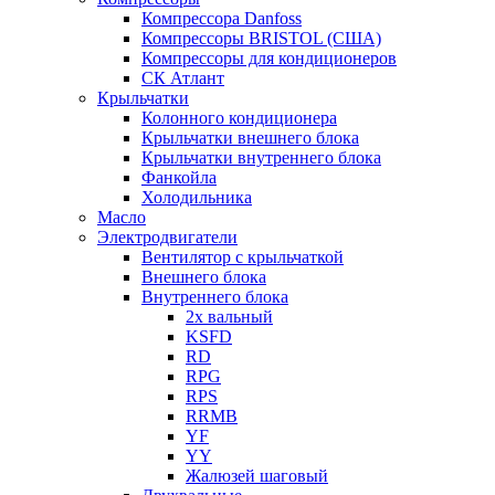
Компрессора Danfoss
Компрессоры BRISTOL (США)
Компрессоры для кондиционеров
СК Атлант
Крыльчатки
Колонного кондиционера
Крыльчатки внешнего блока
Крыльчатки внутреннего блока
Фанкойла
Холодильника
Масло
Электродвигатели
Вентилятор с крыльчаткой
Внешнего блока
Внутреннего блока
2х вальный
KSFD
RD
RPG
RPS
RRMB
YF
YY
Жалюзей шаговый