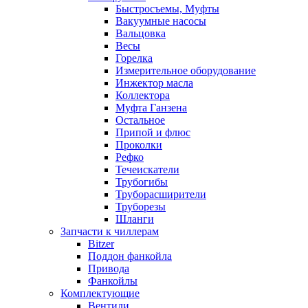
Быстросъемы, Муфты
Вакуумные насосы
Вальцовка
Весы
Горелка
Измерительное оборудование
Инжектор масла
Коллектора
Муфта Ганзена
Остальное
Припой и флюс
Проколки
Рефко
Течеискатели
Трубогибы
Труборасширители
Труборезы
Шланги
Запчасти к чиллерам
Bitzer
Поддон фанкойла
Привода
Фанкойлы
Комплектующие
Вентили