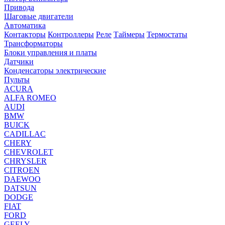
Привода
Шаговые двигатели
Автоматика
Контакторы
Контроллеры
Реле
Таймеры
Термостаты
Трансформаторы
Блоки управления и платы
Датчики
Конденсаторы электрические
Пульты
ACURA
ALFA ROMEO
AUDI
BMW
BUICK
CADILLAC
CHERY
CHEVROLET
CHRYSLER
CITROEN
DAEWOO
DATSUN
DODGE
FIAT
FORD
GEELY