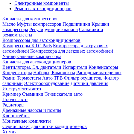
Электронные компоненты
Ремонт автокондиционеров
Запчасти для компрессоров
Масло
Муфты компрессоров
Подшипники
Крышки
компрессора
Регулирующие клапана
Сальники и
ремкомплекты
Компрессоры для автокондиционеров
Компрессоры KTC Parts
Компрессора для грузовых
автомобилей
Компрессора для легковых автомобилей
Универсальные компрессора
Запчасти для автокондиционеров
Вентиляторы, Эл. двигатели
Испарители
Конденсаторы
Конденсаторы
Наборы, Комплекты
Расходные материалы
Ремни
Термостаты Авто
ТРВ
Фильтр осушитель
Фильтр
салонный
Электрооборудование
Датчики давления
Инструменты авто
Кримпер
Съемники
Течеискатели авто
Прочее авто
Радиаторы
Дренажные насосы и помпы
Кронштейны
Монтажные комплекты
Сервис пакет для чистки кондиционеров
Химия