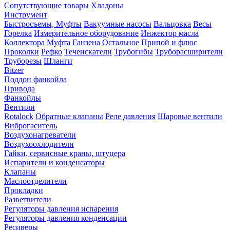
Сопутствующие товары
Хладоны
Инструмент
Быстросъемы, Муфты
Вакуумные насосы
Вальцовка
Весы
Горелка
Измерительное оборудование
Инжектор масла
Коллектора
Муфта Ганзена
Остальное
Припой и флюс
Проколки
Рефко
Течеискатели
Трубогибы
Труборасширители
Труборезы
Шланги
Bitzer
Поддон фанкойла
Привода
Фанкойлы
Вентили
Rotalock
Обратные клапаны
Реле давления
Шаровые вентили
Виброгаситель
Воздухонагреватели
Воздухоохлодители
Гайки, сервисные краны, штуцера
Испарители и конденсаторы
Клапаны
Маслоотделители
Прокладки
Разветвители
Регуляторы давления испарения
Регуляторы давления конденсации
Ресиверы