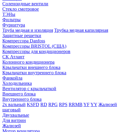
Соленоидные вентили
Стекло смотровое
ТЭНы
Фильтры
Фурнитура
Труба медная и изоляция
Трубка медная капилярная
Защитные решетки
Компрессора Danfoss
Компрессоры BRISTOL (США)
Компрессоры для кондиционеров
СК Атлант
Колонного кондиционера
Крыльчатки внешнего блока
Крыльчатки внутреннего блока
Фанкойла
Холодильника
Вентилятор с крыльчаткой
Внешнего блока
Внутреннего блока
2х вальный
KSFD
RD
RPG
RPS
RRMB
YF
YY
Жалюзей
шаговый
Двухвальные
Для витрин
Жалюзей
Мотор венилятора