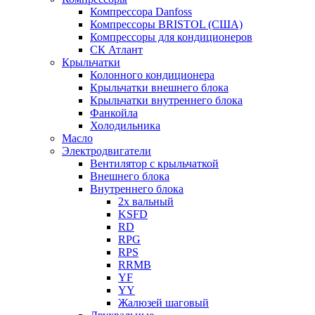
Компрессора Danfoss
Компрессоры BRISTOL (США)
Компрессоры для кондиционеров
СК Атлант
Крыльчатки
Колонного кондиционера
Крыльчатки внешнего блока
Крыльчатки внутреннего блока
Фанкойла
Холодильника
Масло
Электродвигатели
Вентилятор с крыльчаткой
Внешнего блока
Внутреннего блока
2х вальный
KSFD
RD
RPG
RPS
RRMB
YF
YY
Жалюзей шаговый