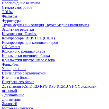
Соленоидные вентили
Стекло смотровое
ТЭНы
Фильтры
Фурнитура
Труба медная и изоляция
Трубка медная капилярная
Защитные решетки
Компрессора Danfoss
Компрессоры BRISTOL (США)
Компрессоры для кондиционеров
СК Атлант
Колонного кондиционера
Крыльчатки внешнего блока
Крыльчатки внутреннего блока
Фанкойла
Холодильника
Вентилятор с крыльчаткой
Внешнего блока
Внутреннего блока
2х вальный
KSFD
RD
RPG
RPS
RRMB
YF
YY
Жалюзей
шаговый
Двухвальные
Для витрин
Жалюзей
Мотор венилятора