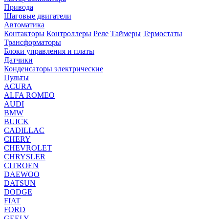
Привода
Шаговые двигатели
Автоматика
Контакторы
Контроллеры
Реле
Таймеры
Термостаты
Трансформаторы
Блоки управления и платы
Датчики
Конденсаторы электрические
Пульты
ACURA
ALFA ROMEO
AUDI
BMW
BUICK
CADILLAC
CHERY
CHEVROLET
CHRYSLER
CITROEN
DAEWOO
DATSUN
DODGE
FIAT
FORD
GEELY