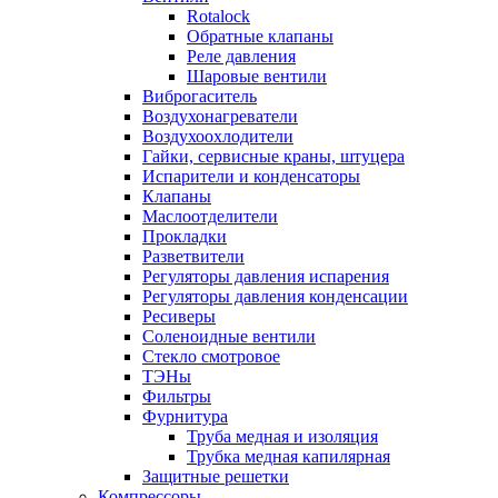
Rotalock
Обратные клапаны
Реле давления
Шаровые вентили
Виброгаситель
Воздухонагреватели
Воздухоохлодители
Гайки, сервисные краны, штуцера
Испарители и конденсаторы
Клапаны
Маслоотделители
Прокладки
Разветвители
Регуляторы давления испарения
Регуляторы давления конденсации
Ресиверы
Соленоидные вентили
Стекло смотровое
ТЭНы
Фильтры
Фурнитура
Труба медная и изоляция
Трубка медная капилярная
Защитные решетки
Компрессоры