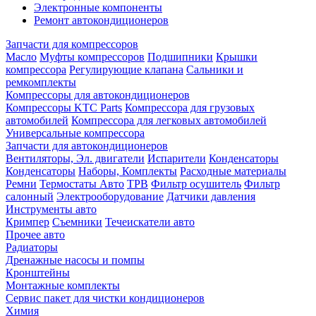
Электронные компоненты
Ремонт автокондиционеров
Запчасти для компрессоров
Масло
Муфты компрессоров
Подшипники
Крышки
компрессора
Регулирующие клапана
Сальники и
ремкомплекты
Компрессоры для автокондиционеров
Компрессоры KTC Parts
Компрессора для грузовых
автомобилей
Компрессора для легковых автомобилей
Универсальные компрессора
Запчасти для автокондиционеров
Вентиляторы, Эл. двигатели
Испарители
Конденсаторы
Конденсаторы
Наборы, Комплекты
Расходные материалы
Ремни
Термостаты Авто
ТРВ
Фильтр осушитель
Фильтр
салонный
Электрооборудование
Датчики давления
Инструменты авто
Кримпер
Съемники
Течеискатели авто
Прочее авто
Радиаторы
Дренажные насосы и помпы
Кронштейны
Монтажные комплекты
Сервис пакет для чистки кондиционеров
Химия