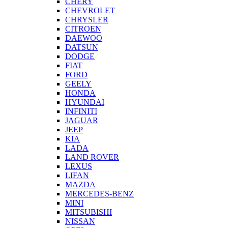
CHERY
CHEVROLET
CHRYSLER
CITROEN
DAEWOO
DATSUN
DODGE
FIAT
FORD
GEELY
HONDA
HYUNDAI
INFINITI
JAGUAR
JEEP
KIA
LADA
LAND ROVER
LEXUS
LIFAN
MAZDA
MERCEDES-BENZ
MINI
MITSUBISHI
NISSAN