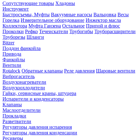
Сопутствующие товары
Хладоны
Инструмент
Быстросъемы, Муфты
Вакуумные насосы
Вальцовка
Весы
Горелка
Измерительное оборудование
Инжектор масла
Коллектора
Муфта Ганзена
Остальное
Припой и флюс
Проколки
Рефко
Течеискатели
Трубогибы
Труборасширители
Труборезы
Шланги
Bitzer
Поддон фанкойла
Привода
Фанкойлы
Вентили
Rotalock
Обратные клапаны
Реле давления
Шаровые вентили
Виброгаситель
Воздухонагреватели
Воздухоохлодители
Гайки, сервисные краны, штуцера
Испарители и конденсаторы
Клапаны
Маслоотделители
Прокладки
Разветвители
Регуляторы давления испарения
Регуляторы давления конденсации
Ресиверы