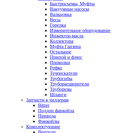
Быстросъемы, Муфты
Вакуумные насосы
Вальцовка
Весы
Горелка
Измерительное оборудование
Инжектор масла
Коллектора
Муфта Ганзена
Остальное
Припой и флюс
Проколки
Рефко
Течеискатели
Трубогибы
Труборасширители
Труборезы
Шланги
Запчасти к чиллерам
Bitzer
Поддон фанкойла
Привода
Фанкойлы
Комплектующие
Вентили