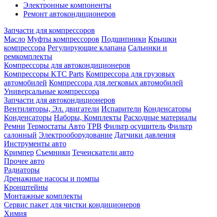
Электронные компоненты
Ремонт автокондиционеров
Запчасти для компрессоров
Масло
Муфты компрессоров
Подшипники
Крышки
компрессора
Регулирующие клапана
Сальники и
ремкомплекты
Компрессоры для автокондиционеров
Компрессоры KTC Parts
Компрессора для грузовых
автомобилей
Компрессора для легковых автомобилей
Универсальные компрессора
Запчасти для автокондиционеров
Вентиляторы, Эл. двигатели
Испарители
Конденсаторы
Конденсаторы
Наборы, Комплекты
Расходные материалы
Ремни
Термостаты Авто
ТРВ
Фильтр осушитель
Фильтр
салонный
Электрооборудование
Датчики давления
Инструменты авто
Кримпер
Съемники
Течеискатели авто
Прочее авто
Радиаторы
Дренажные насосы и помпы
Кронштейны
Монтажные комплекты
Сервис пакет для чистки кондиционеров
Химия