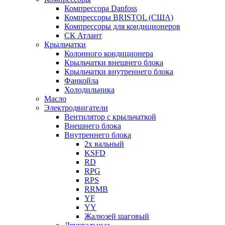
Компрессора Danfoss
Компрессоры BRISTOL (США)
Компрессоры для кондиционеров
СК Атлант
Крыльчатки
Колонного кондиционера
Крыльчатки внешнего блока
Крыльчатки внутреннего блока
Фанкойла
Холодильника
Масло
Электродвигатели
Вентилятор с крыльчаткой
Внешнего блока
Внутреннего блока
2х вальный
KSFD
RD
RPG
RPS
RRMB
YF
YY
Жалюзей шаговый