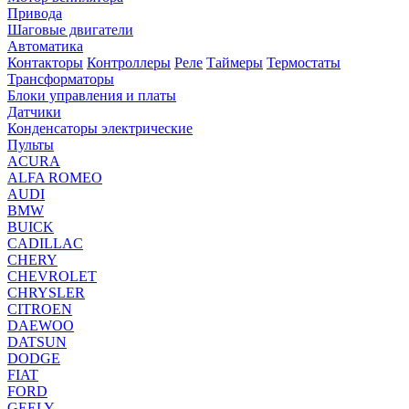
Привода
Шаговые двигатели
Автоматика
Контакторы
Контроллеры
Реле
Таймеры
Термостаты
Трансформаторы
Блоки управления и платы
Датчики
Конденсаторы электрические
Пульты
ACURA
ALFA ROMEO
AUDI
BMW
BUICK
CADILLAC
CHERY
CHEVROLET
CHRYSLER
CITROEN
DAEWOO
DATSUN
DODGE
FIAT
FORD
GEELY