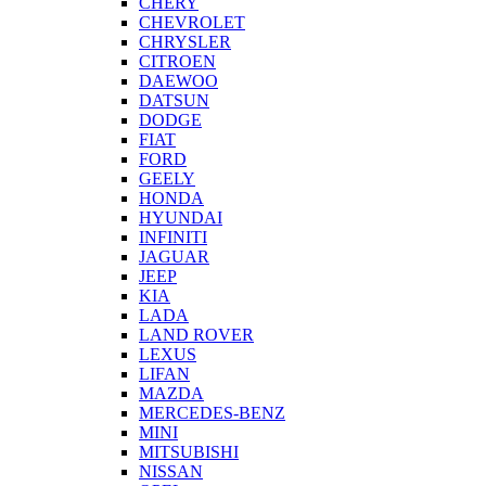
CHERY
CHEVROLET
CHRYSLER
CITROEN
DAEWOO
DATSUN
DODGE
FIAT
FORD
GEELY
HONDA
HYUNDAI
INFINITI
JAGUAR
JEEP
KIA
LADA
LAND ROVER
LEXUS
LIFAN
MAZDA
MERCEDES-BENZ
MINI
MITSUBISHI
NISSAN