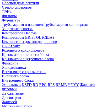
Соленоидные вентили
Стекло смотровое
ТЭНы
Фильтры
Фурнитура
Труба медная и изоляция
Трубка медная капилярная
Защитные решетки
Компрессора Danfoss
Компрессоры BRISTOL (США)
Компрессоры для кондиционеров
СК Атлант
Колонного кондиционера
Крыльчатки внешнего блока
Крыльчатки внутреннего блока
Фанкойла
Холодильника
Вентилятор с крыльчаткой
Внешнего блока
Внутреннего блока
2х вальный
KSFD
RD
RPG
RPS
RRMB
YF
YY
Жалюзей
шаговый
Двухвальные
Для витрин
Жалюзей
Мотор венилятора