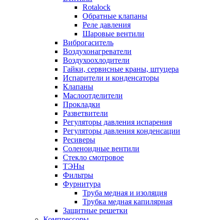
Rotalock
Обратные клапаны
Реле давления
Шаровые вентили
Виброгаситель
Воздухонагреватели
Воздухоохлодители
Гайки, сервисные краны, штуцера
Испарители и конденсаторы
Клапаны
Маслоотделители
Прокладки
Разветвители
Регуляторы давления испарения
Регуляторы давления конденсации
Ресиверы
Соленоидные вентили
Стекло смотровое
ТЭНы
Фильтры
Фурнитура
Труба медная и изоляция
Трубка медная капилярная
Защитные решетки
Компрессоры