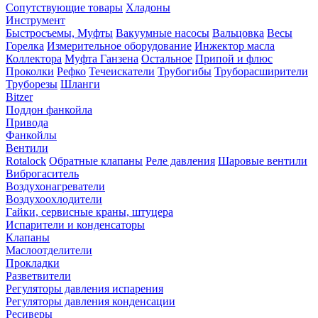
Сопутствующие товары
Хладоны
Инструмент
Быстросъемы, Муфты
Вакуумные насосы
Вальцовка
Весы
Горелка
Измерительное оборудование
Инжектор масла
Коллектора
Муфта Ганзена
Остальное
Припой и флюс
Проколки
Рефко
Течеискатели
Трубогибы
Труборасширители
Труборезы
Шланги
Bitzer
Поддон фанкойла
Привода
Фанкойлы
Вентили
Rotalock
Обратные клапаны
Реле давления
Шаровые вентили
Виброгаситель
Воздухонагреватели
Воздухоохлодители
Гайки, сервисные краны, штуцера
Испарители и конденсаторы
Клапаны
Маслоотделители
Прокладки
Разветвители
Регуляторы давления испарения
Регуляторы давления конденсации
Ресиверы