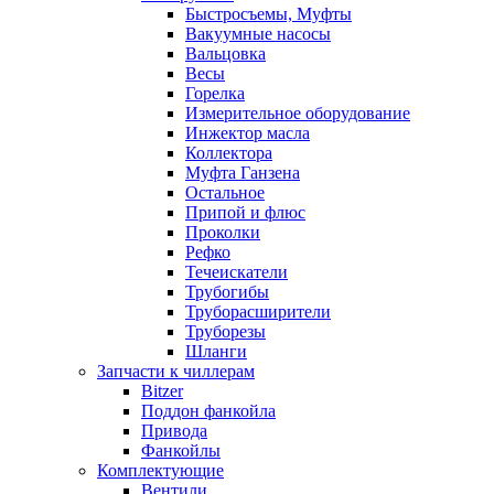
Быстросъемы, Муфты
Вакуумные насосы
Вальцовка
Весы
Горелка
Измерительное оборудование
Инжектор масла
Коллектора
Муфта Ганзена
Остальное
Припой и флюс
Проколки
Рефко
Течеискатели
Трубогибы
Труборасширители
Труборезы
Шланги
Запчасти к чиллерам
Bitzer
Поддон фанкойла
Привода
Фанкойлы
Комплектующие
Вентили