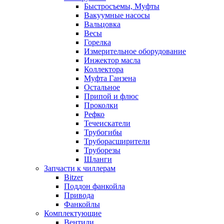
Быстросъемы, Муфты
Вакуумные насосы
Вальцовка
Весы
Горелка
Измерительное оборудование
Инжектор масла
Коллектора
Муфта Ганзена
Остальное
Припой и флюс
Проколки
Рефко
Течеискатели
Трубогибы
Труборасширители
Труборезы
Шланги
Запчасти к чиллерам
Bitzer
Поддон фанкойла
Привода
Фанкойлы
Комплектующие
Вентили