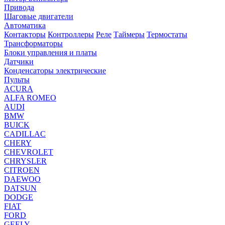
Привода
Шаговые двигатели
Автоматика
Контакторы
Контроллеры
Реле
Таймеры
Термостаты
Трансформаторы
Блоки управления и платы
Датчики
Конденсаторы электрические
Пульты
ACURA
ALFA ROMEO
AUDI
BMW
BUICK
CADILLAC
CHERY
CHEVROLET
CHRYSLER
CITROEN
DAEWOO
DATSUN
DODGE
FIAT
FORD
GEELY