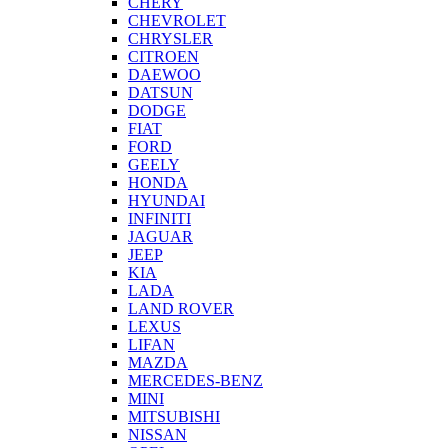
CHERY
CHEVROLET
CHRYSLER
CITROEN
DAEWOO
DATSUN
DODGE
FIAT
FORD
GEELY
HONDA
HYUNDAI
INFINITI
JAGUAR
JEEP
KIA
LADA
LAND ROVER
LEXUS
LIFAN
MAZDA
MERCEDES-BENZ
MINI
MITSUBISHI
NISSAN