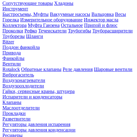
Сопутствующие товары
Хладоны
Инструмент
Быстросъемы, Муфты
Вакуумные насосы
Вальцовка
Весы
Горелка
Измерительное оборудование
Инжектор масла
Коллектора
Муфта Ганзена
Остальное
Припой и флюс
Проколки
Рефко
Течеискатели
Трубогибы
Труборасширители
Труборезы
Шланги
Bitzer
Поддон фанкойла
Привода
Фанкойлы
Вентили
Rotalock
Обратные клапаны
Реле давления
Шаровые вентили
Виброгаситель
Воздухонагреватели
Воздухоохлодители
Гайки, сервисные краны, штуцера
Испарители и конденсаторы
Клапаны
Маслоотделители
Прокладки
Разветвители
Регуляторы давления испарения
Регуляторы давления конденсации
Ресиверы