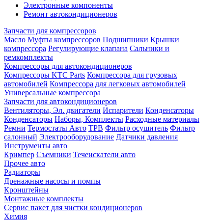
Электронные компоненты
Ремонт автокондиционеров
Запчасти для компрессоров
Масло
Муфты компрессоров
Подшипники
Крышки
компрессора
Регулирующие клапана
Сальники и
ремкомплекты
Компрессоры для автокондиционеров
Компрессоры KTC Parts
Компрессора для грузовых
автомобилей
Компрессора для легковых автомобилей
Универсальные компрессора
Запчасти для автокондиционеров
Вентиляторы, Эл. двигатели
Испарители
Конденсаторы
Конденсаторы
Наборы, Комплекты
Расходные материалы
Ремни
Термостаты Авто
ТРВ
Фильтр осушитель
Фильтр
салонный
Электрооборудование
Датчики давления
Инструменты авто
Кримпер
Съемники
Течеискатели авто
Прочее авто
Радиаторы
Дренажные насосы и помпы
Кронштейны
Монтажные комплекты
Сервис пакет для чистки кондиционеров
Химия