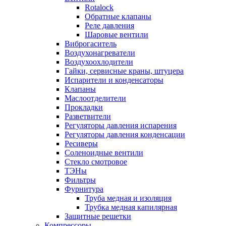
Rotalock
Обратные клапаны
Реле давления
Шаровые вентили
Виброгаситель
Воздухонагреватели
Воздухоохлодители
Гайки, сервисные краны, штуцера
Испарители и конденсаторы
Клапаны
Маслоотделители
Прокладки
Разветвители
Регуляторы давления испарения
Регуляторы давления конденсации
Ресиверы
Соленоидные вентили
Стекло смотровое
ТЭНы
Фильтры
Фурнитура
Труба медная и изоляция
Трубка медная капилярная
Защитные решетки
Компрессоры