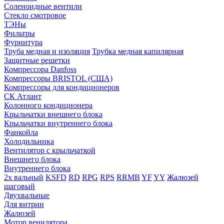
Соленоидные вентили
Стекло смотровое
ТЭНы
Фильтры
Фурнитура
Труба медная и изоляция
Трубка медная капилярная
Защитные решетки
Компрессора Danfoss
Компрессоры BRISTOL (США)
Компрессоры для кондиционеров
СК Атлант
Колонного кондиционера
Крыльчатки внешнего блока
Крыльчатки внутреннего блока
Фанкойла
Холодильника
Вентилятор с крыльчаткой
Внешнего блока
Внутреннего блока
2х вальный
KSFD
RD
RPG
RPS
RRMB
YF
YY
Жалюзей
шаговый
Двухвальные
Для витрин
Жалюзей
Мотор венилятора