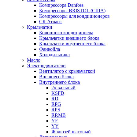
Компрессора Danfoss
Компрессоры BRISTOL (США)
Компрессоры для кондиционеров
СК Атлант
Крыльчатки
Колонного кондиционера
Крыльчатки внешнего блока
Крыльчатки внутреннего блока
Фанкойла
Холодильника
Масло
Электродвигатели
Вентилятор с крыльчаткой
Внешнего блока
Внутреннего блока
2х вальный
KSFD
RD
RPG
RPS
RRMB
YF
YY
Жалюзей шаговый