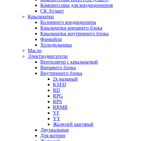
Компрессоры для кондиционеров
СК Атлант
Крыльчатки
Колонного кондиционера
Крыльчатки внешнего блока
Крыльчатки внутреннего блока
Фанкойла
Холодильника
Масло
Электродвигатели
Вентилятор с крыльчаткой
Внешнего блока
Внутреннего блока
2х вальный
KSFD
RD
RPG
RPS
RRMB
YF
YY
Жалюзей шаговый
Двухвальные
Для витрин