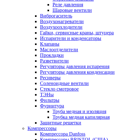
Реле давления
Шаровые вентили
Виброгаситель
Воздухонагреватели
Воздухоохлодители
Гайки, сервисные краны, штуцера
Испарители и конденсаторы
Клапаны
Маслоотделители
Прокладки
Разветвители
Регуляторы давления испарения
Регуляторы давления конденсации
Ресиверы
Соленоидные вентили
Стекло смотровое
ТЭНы
Фильтры
Фурнитура
Труба медная и изоляция
Трубка медная капилярная
Защитные решетки
Компрессоры
Компрессора Danfoss
Компрессоры BRISTOL (США)