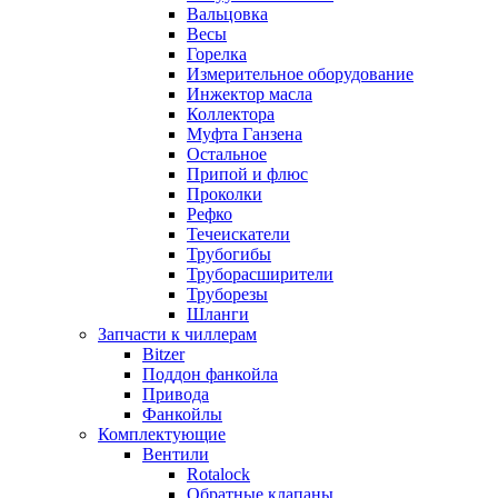
Вальцовка
Весы
Горелка
Измерительное оборудование
Инжектор масла
Коллектора
Муфта Ганзена
Остальное
Припой и флюс
Проколки
Рефко
Течеискатели
Трубогибы
Труборасширители
Труборезы
Шланги
Запчасти к чиллерам
Bitzer
Поддон фанкойла
Привода
Фанкойлы
Комплектующие
Вентили
Rotalock
Обратные клапаны